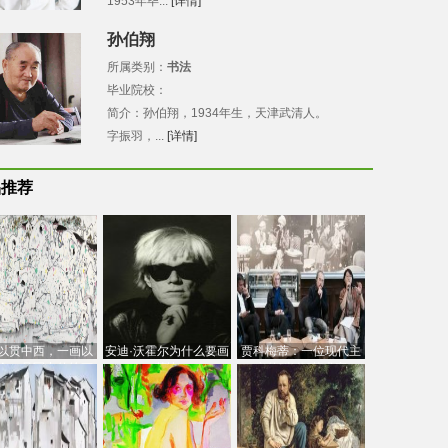
1953年毕...
[详情]
孙伯翔
所属类别：
书法
毕业院校：
简介：孙伯翔，1934年生，天津武清人。
字振羽，...
[详情]
品推荐
以贯中西，一画以
安迪·沃霍尔为什么要画
贾科梅蒂：一位现代主
今：吴冠中的绘画
芭比
义的“当代”艺术家
创