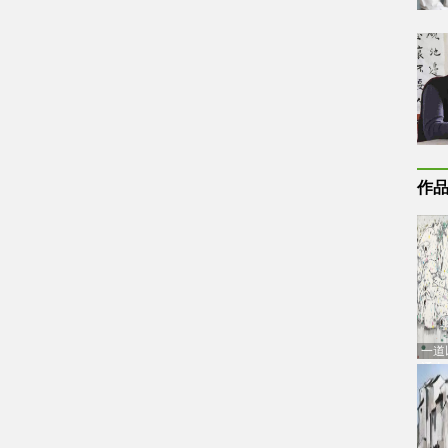
作
一道
通古