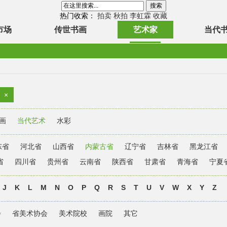
热门收索：
拍卖
秋拍
李虹霖
收藏
市场
传世书画
艺术家
当代
×
画
当代艺术
水彩
东省
河北省
山西省
内蒙古省
辽宁省
吉林省
黑龙江省
省
四川省
贵州省
云南省
陕西省
甘肃省
青海省
宁夏
J
K
L
M
N
O
P
Q
R
S
T
U
V
W
X
Y
Z
会
省美术协会
美术院校
画院
其它