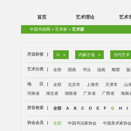
首页
艺术理论
艺术
中国书画网
>
艺术家
>
艺术家
所选标签
|
G
×
内蒙古省
×
当代艺术
艺术分类
|
全部
国画
书法
油画
雕塑
版
地 区
|
全部
北京市
上海市
天津市
山
河南省
湖北省
湖南省
广东省
广西省
海南
拼音检索
|
全部
A
B
C
D
E
F
G
H
I
协会会员
|
全部
中国书法家协会
中国美术家协