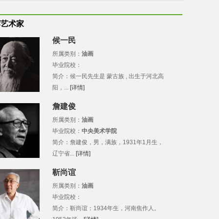
荐艺术家
候一民
所属类别：
油画
毕业院校：
简介：候一民先生是 蒙古族 , 出生于河北高
阳，...
[详情]
詹建俊
所属类别：
油画
毕业院校：
中央美术学院
简介：詹建俊，男，满族，1931年1月生，
辽宁省...
[详情]
靳尚谊
所属类别：
油画
毕业院校：
简介：靳尚谊：1934年生，河南焦作人。