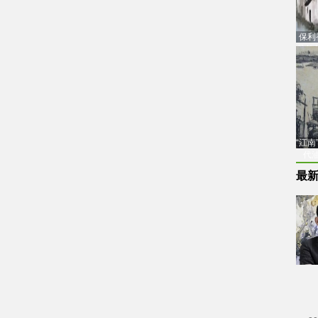
保利
品估
“江
代
最