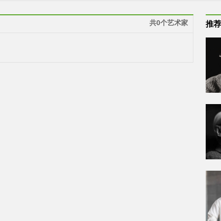
共0个艺术家
推