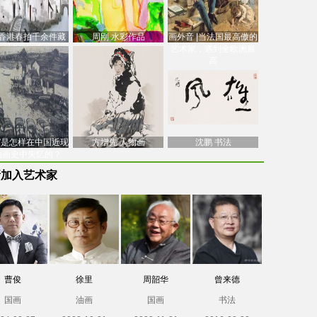
香港春拍千余件藏
周刚 水彩作品
画外音 |当法国最高傲的
价逾7亿港元，吴冠
艺术家，遇到全欧洲最
中
高
南”是怎样在中国近现
方增先 人物画
沈鹏 书法
油画史中失忆的？
新加入艺术家
曹俊
徐里
周韶华
曾来德
国画
油画
国画
书法