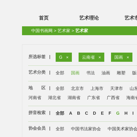
首页
艺术理论
艺术
中国书画网
>
艺术家
>
艺术家
所选标签
|
G
×
云南省
×
国画
×
艺术分类
|
全部
国画
书法
油画
雕塑
版
地 区
|
全部
北京市
上海市
天津市
山
河南省
湖北省
湖南省
广东省
广西省
海南
拼音检索
|
全部
A
B
C
D
E
F
G
H
I
协会会员
|
全部
中国书法家协会
中国美术家协