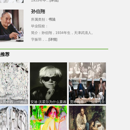
1953年毕...
[详情]
孙伯翔
所属类别：
书法
毕业院校：
简介：孙伯翔，1934年生，天津武清人。
字振羽，...
[详情]
品推荐
以贯中西，一画以
安迪·沃霍尔为什么要画
贾科梅蒂：一位现代主
今：吴冠中的绘画
芭比
义的“当代”艺术家
创