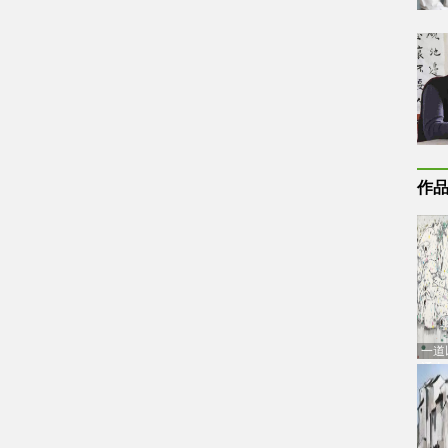
作
一道
通古