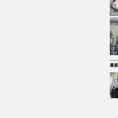
保利
品估
“江
代
最