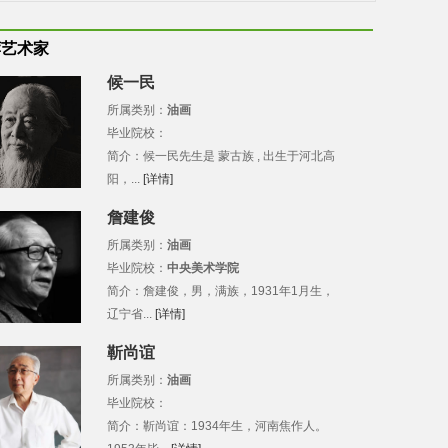
荐艺术家
候一民
所属类别：
油画
毕业院校：
简介：候一民先生是 蒙古族 , 出生于河北高
阳，...
[详情]
詹建俊
所属类别：
油画
毕业院校：
中央美术学院
简介：詹建俊，男，满族，1931年1月生，
辽宁省...
[详情]
靳尚谊
所属类别：
油画
毕业院校：
简介：靳尚谊：1934年生，河南焦作人。