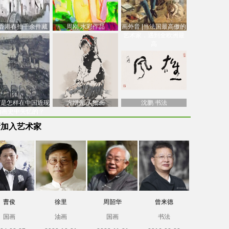
香港春拍千余件藏
周刚 水彩作品
画外音 |当法国最高傲的
价逾7亿港元，吴冠
艺术家，遇到全欧洲最
中
高
南”是怎样在中国近现
方增先 人物画
沈鹏 书法
油画史中失忆的？
新加入艺术家
曹俊
徐里
周韶华
曾来德
国画
油画
国画
书法