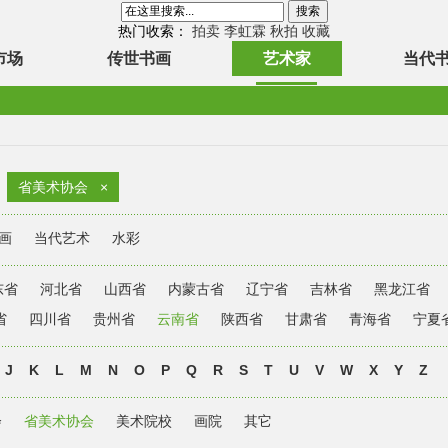
热门收索：
拍卖
李虹霖
秋拍
收藏
市场
传世书画
艺术家
当代
省美术协会
×
画
当代艺术
水彩
东省
河北省
山西省
内蒙古省
辽宁省
吉林省
黑龙江省
省
四川省
贵州省
云南省
陕西省
甘肃省
青海省
宁夏
J
K
L
M
N
O
P
Q
R
S
T
U
V
W
X
Y
Z
会
省美术协会
美术院校
画院
其它