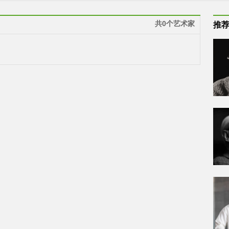
共0个艺术家
推