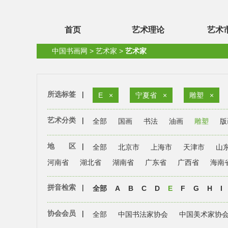
首页
艺术理论
艺术
中国书画网
>
艺术家
>
艺术家
所选标签
|
E
×
宁夏省
×
雕塑
×
艺术分类
|
全部
国画
书法
油画
雕塑
版
地 区
|
全部
北京市
上海市
天津市
山
河南省
湖北省
湖南省
广东省
广西省
海南
拼音检索
|
全部
A
B
C
D
E
F
G
H
I
协会会员
|
全部
中国书法家协会
中国美术家协