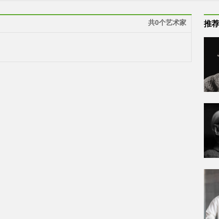
共0个艺术家
推