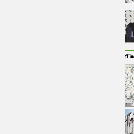
作
一道
通古