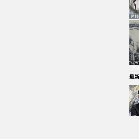
保利
品估
“江
代
最