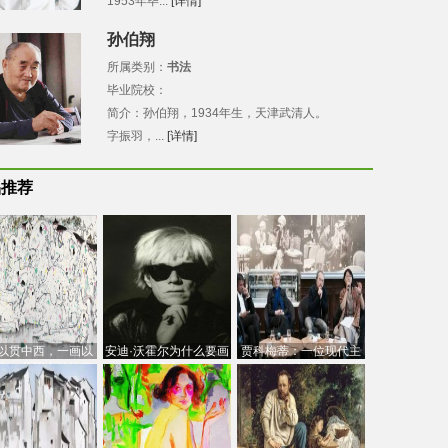
1953年毕...
[详情]
孙伯翔
所属类别：
书法
毕业院校：
简介：孙伯翔，1934年生，天津武清人。
字振羽，...
[详情]
品推荐
以贯中西，一画以
安迪·沃霍尔为什么要画
贾科梅蒂：一位现代主
今：吴冠中的绘画
芭比
义的“当代”艺术家
创