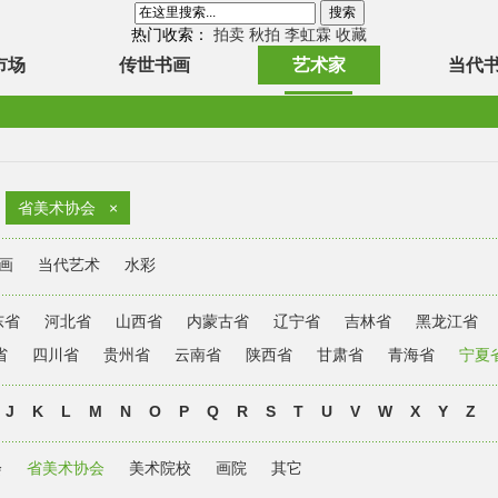
热门收索：
拍卖
秋拍
李虹霖
收藏
市场
传世书画
艺术家
当代
省美术协会
×
画
当代艺术
水彩
东省
河北省
山西省
内蒙古省
辽宁省
吉林省
黑龙江省
省
四川省
贵州省
云南省
陕西省
甘肃省
青海省
宁夏
J
K
L
M
N
O
P
Q
R
S
T
U
V
W
X
Y
Z
会
省美术协会
美术院校
画院
其它