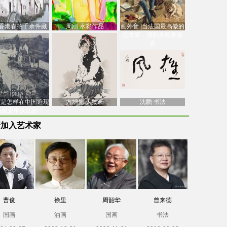
香港春拍千余件藏
周刚 水彩作品
画外音 |当法国最高傲的
价逾7亿港元，吴冠
艺术家，遇到全欧洲最
中
高
南”是怎样在中国近现
方增先 人物画
沈鹏 书法
油画史中失忆的？
新加入艺术家
曹俊
徐里
周韶华
曾来德
国画
油画
国画
书法