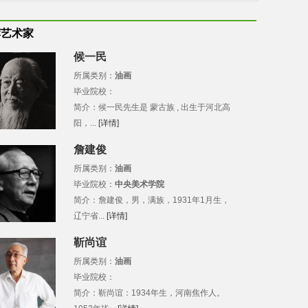
荐艺术家
候一民
所属类别：
油画
毕业院校：
简介：候一民先生是 蒙古族 , 出生于河北高
阳，...
[详情]
詹建俊
所属类别：
油画
毕业院校：
中央美术学院
简介：詹建俊，男，满族，1931年1月生，
辽宁省...
[详情]
靳尚谊
所属类别：
油画
毕业院校：
简介：靳尚谊：1934年生，河南焦作人。