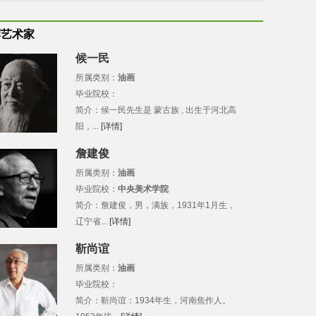
荐艺术家
候一民
所属类别：
油画
毕业院校：
简介：候一民先生是 蒙古族 , 出生于河北高
阳，...
[详情]
詹建俊
所属类别：
油画
毕业院校：
中央美术学院
简介：詹建俊，男，满族，1931年1月生，
辽宁省...
[详情]
靳尚谊
所属类别：
油画
毕业院校：
简介：靳尚谊：1934年生，河南焦作人。