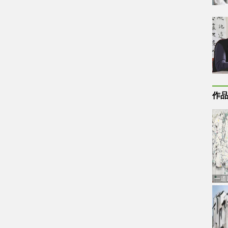
作
一道
通古