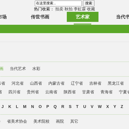
热门收索：
拍卖
秋拍
李虹霖
收藏
市场
传世书画
艺术家
当代
画
当代艺术
水彩
东省
河北省
山西省
内蒙古省
辽宁省
吉林省
黑龙江省
省
四川省
贵州省
云南省
陕西省
甘肃省
青海省
宁夏
J
K
L
M
N
O
P
Q
R
S
T
U
V
W
X
Y
Z
会
省美术协会
美术院校
画院
其它