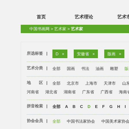
首页
艺术理论
艺术
中国书画网
>
艺术家
>
艺术家
所选标签
|
D
×
安徽省
×
版画
×
艺术分类
|
全部
国画
书法
油画
雕塑
版
地 区
|
全部
北京市
上海市
天津市
山
河南省
湖北省
湖南省
广东省
广西省
海南
拼音检索
|
全部
A
B
C
D
E
F
G
H
I
协会会员
|
全部
中国书法家协会
中国美术家协