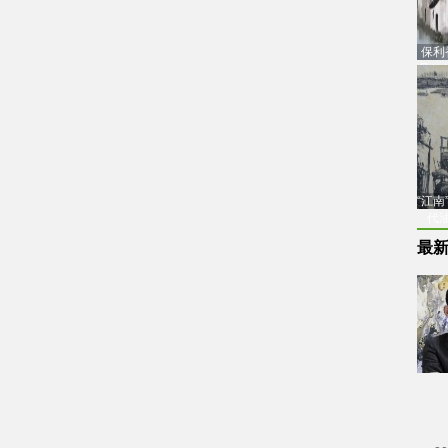
保利
品估
“江
代
最