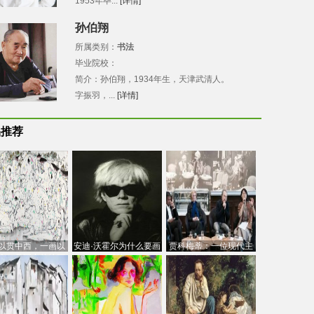
1953年毕...
[详情]
孙伯翔
所属类别：
书法
毕业院校：
简介：孙伯翔，1934年生，天津武清人。
字振羽，...
[详情]
品推荐
以贯中西，一画以
安迪·沃霍尔为什么要画
贾科梅蒂：一位现代主
今：吴冠中的绘画
芭比
义的“当代”艺术家
创