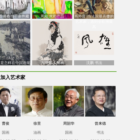
香港春拍千余件藏
周刚 水彩作品
画外音 |当法国最高傲的
价逾7亿港元，吴冠
艺术家，遇到全欧洲最
中
高
南”是怎样在中国近现
方增先 人物画
沈鹏 书法
油画史中失忆的？
新加入艺术家
曹俊
徐里
周韶华
曾来德
国画
油画
国画
书法