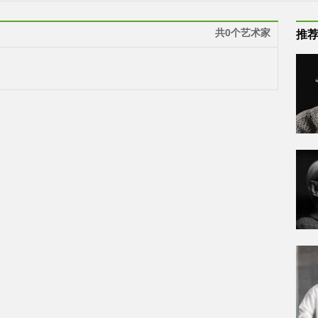
共0个艺术家
推