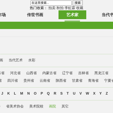
热门收索：
拍卖
秋拍
李虹霖
收藏
市场
传世书画
艺术家
当代
画
当代艺术
水彩
东省
河北省
山西省
内蒙古省
辽宁省
吉林省
黑龙江省
省
四川省
贵州省
云南省
陕西省
甘肃省
青海省
宁夏
J
K
L
M
N
O
P
Q
R
S
T
U
V
W
X
Y
Z
会
省美术协会
美术院校
画院
其它