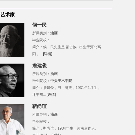
荐艺术家
候一民
所属类别：
油画
毕业院校：
简介：候一民先生是 蒙古族 , 出生于河北高
阳，...
[详情]
詹建俊
所属类别：
油画
毕业院校：
中央美术学院
简介：詹建俊，男，满族，1931年1月生，
辽宁省...
[详情]
靳尚谊
所属类别：
油画
毕业院校：
简介：靳尚谊：1934年生，河南焦作人。