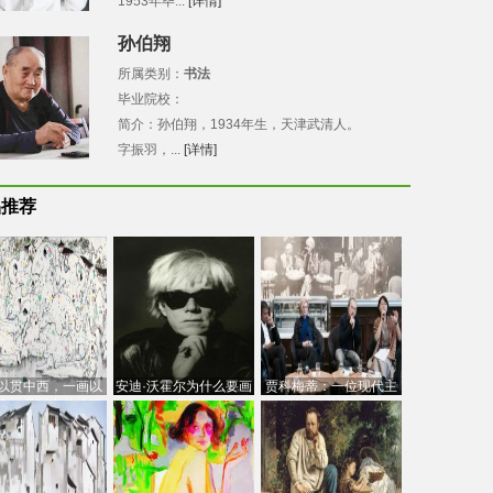
1953年毕...
[详情]
孙伯翔
所属类别：
书法
毕业院校：
简介：孙伯翔，1934年生，天津武清人。
字振羽，...
[详情]
品推荐
以贯中西，一画以
安迪·沃霍尔为什么要画
贾科梅蒂：一位现代主
今：吴冠中的绘画
芭比
义的“当代”艺术家
创