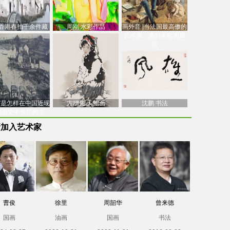
香港春拍千余件藏
周刚 水彩作品
画外音 |当法国最高傲的
价逾7亿港元，吴冠
艺术家，遇到全欧洲最
中
高
南”是怎样在中国近现
方增先 人物画
沈鹏 书法
油画史中失忆的？
新加入艺术家
曹俊
徐里
周韶华
曾来德
国画
油画
国画
书法