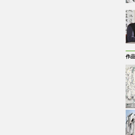
作
一道
通古