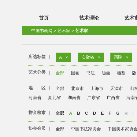
首页
艺术理论
艺术
中国书画网
>
艺术家
>
艺术家
所选标签
|
A
×
安徽省
×
画院
×
艺术分类
|
全部
国画
书法
油画
雕塑
版
地 区
|
全部
北京市
上海市
天津市
山
河南省
湖北省
湖南省
广东省
广西省
海南
拼音检索
|
全部
A
B
C
D
E
F
G
H
I
协会会员
|
全部
中国书法家协会
中国美术家协