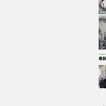
保利
品估
“江
代
最