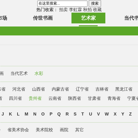
热门收索：
拍卖
李虹霖
秋拍
收藏
市场
传世书画
艺术家
当代
画
当代艺术
水彩
东省
河北省
山西省
内蒙古省
辽宁省
吉林省
黑龙江省
省
四川省
贵州省
云南省
陕西省
甘肃省
青海省
宁夏
J
K
L
M
N
O
P
Q
R
S
T
U
V
W
X
Y
Z
会
省美术协会
美术院校
画院
其它