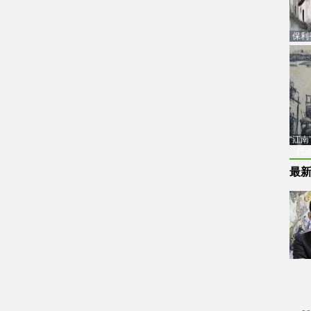
保利
品估
“江
代
最