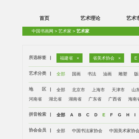
首页
艺术理论
艺术
中国书画网
>
艺术家
>
艺术家
所选标签
|
福建省
×
省美术协会
×
E
艺术分类
|
全部
国画
书法
油画
雕塑
版
地 区
|
全部
北京市
上海市
天津市
山
河南省
湖北省
湖南省
广东省
广西省
海南
拼音检索
|
全部
A
B
C
D
E
F
G
H
I
协会会员
|
全部
中国书法家协会
中国美术家协