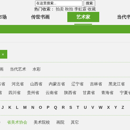
热门收索：
拍卖
秋拍
李虹霖
收藏
市场
传世书画
艺术家
当代
×
画
当代艺术
水彩
东省
河北省
山西省
内蒙古省
辽宁省
吉林省
黑龙江省
省
四川省
贵州省
云南省
陕西省
甘肃省
青海省
宁夏
J
K
L
M
N
O
P
Q
R
S
T
U
V
W
X
Y
Z
会
省美术协会
美术院校
画院
其它