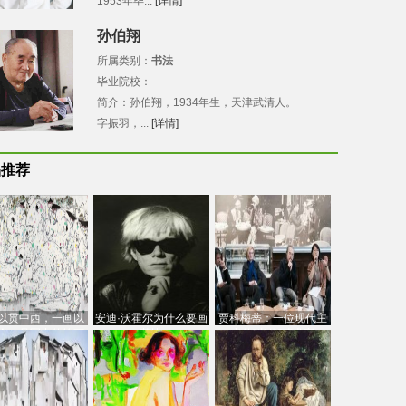
1953年毕...
[详情]
孙伯翔
所属类别：
书法
毕业院校：
简介：孙伯翔，1934年生，天津武清人。
字振羽，...
[详情]
品推荐
以贯中西，一画以
安迪·沃霍尔为什么要画
贾科梅蒂：一位现代主
今：吴冠中的绘画
芭比
义的“当代”艺术家
创