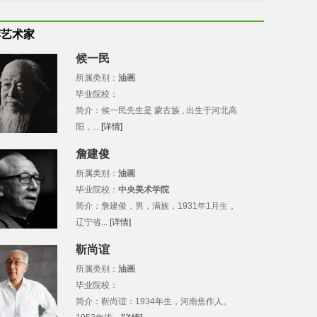
荐艺术家
候一民
所属类别：
油画
毕业院校：
简介：候一民先生是 蒙古族 , 出生于河北高
阳，...
[详情]
詹建俊
所属类别：
油画
毕业院校：
中央美术学院
简介：詹建俊，男，满族，1931年1月生，
辽宁省...
[详情]
靳尚谊
所属类别：
油画
毕业院校：
简介：靳尚谊：1934年生，河南焦作人。