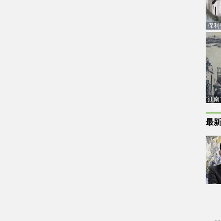
保利
品估
“江
代
最