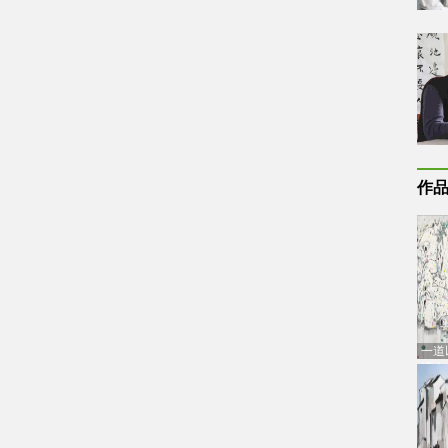
作
一道
通古