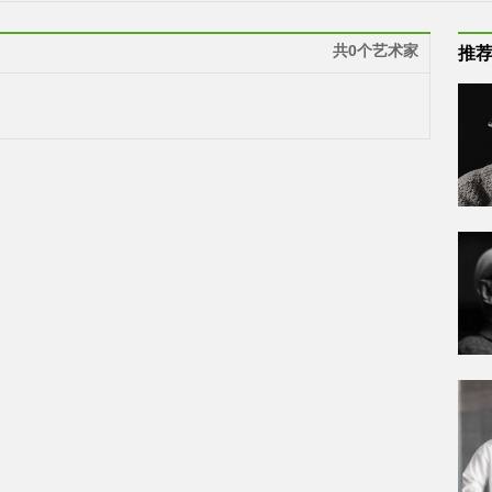
共0个艺术家
推