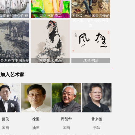
香港春拍千余件藏
周刚 水彩作品
画外音 |当法国最高傲的
价逾7亿港元，吴冠
艺术家，遇到全欧洲最
中
高
南”是怎样在中国近现
方增先 人物画
沈鹏 书法
油画史中失忆的？
新加入艺术家
曹俊
徐里
周韶华
曾来德
国画
油画
国画
书法