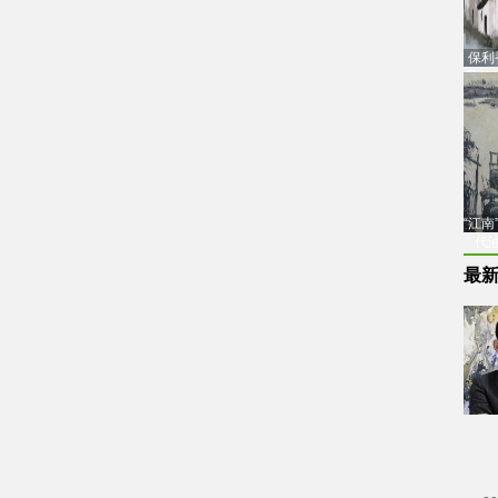
保利
品估
“江
代
最