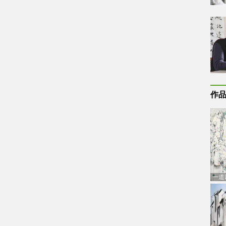
作
一道
通古