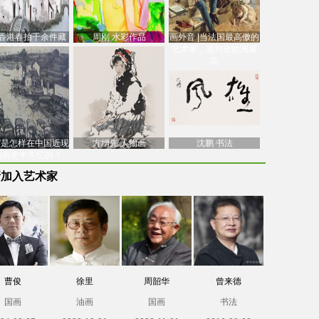
香港春拍千余件藏
周刚 水彩作品
画外音 |当法国最高傲的
价逾7亿港元，吴冠
艺术家，遇到全欧洲最
中
高
南”是怎样在中国近现
方增先 人物画
沈鹏 书法
油画史中失忆的？
新加入艺术家
曹俊
徐里
周韶华
曾来德
国画
油画
国画
书法