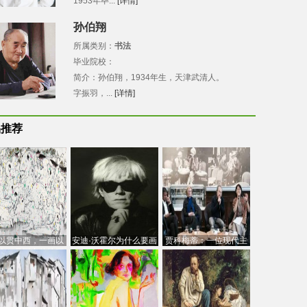
1953年毕...
[详情]
孙伯翔
所属类别：
书法
毕业院校：
简介：孙伯翔，1934年生，天津武清人。
字振羽，...
[详情]
品推荐
以贯中西，一画以
安迪·沃霍尔为什么要画
贾科梅蒂：一位现代主
今：吴冠中的绘画
芭比
义的“当代”艺术家
创