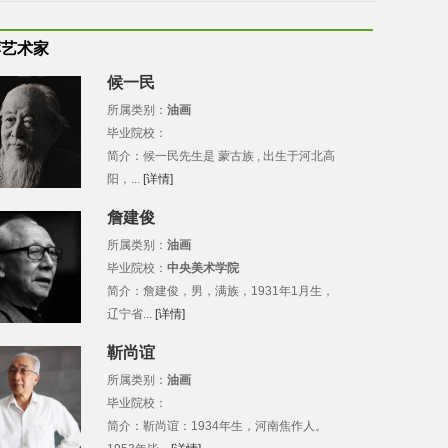
荐艺术家
候一民
所属类别：
油画
毕业院校：
简介：候一民先生是 蒙古族 , 出生于河北高
阳，...
[详情]
詹建俊
所属类别：
油画
毕业院校：
中央美术学院
简介：詹建俊，男，满族，1931年1月生，
辽宁省...
[详情]
靳尚谊
所属类别：
油画
毕业院校：
简介：靳尚谊：1934年生，河南焦作人。