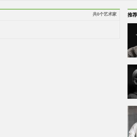
共0个艺术家
推