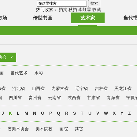
热门收索：
拍卖
秋拍
李虹霖
收藏
市场
传世书画
艺术家
当代
协会
×
画
当代艺术
水彩
东省
河北省
山西省
内蒙古省
辽宁省
吉林省
黑龙江省
省
四川省
贵州省
云南省
陕西省
甘肃省
青海省
宁夏
J
K
L
M
N
O
P
Q
R
S
T
U
V
W
X
Y
Z
会
省美术协会
美术院校
画院
其它