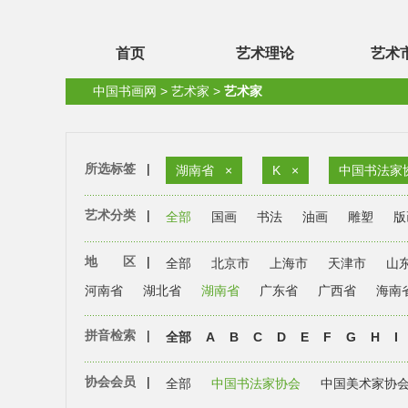
首页
艺术理论
艺术
中国书画网
>
艺术家
>
艺术家
所选标签
|
湖南省
×
K
×
中国书法家
艺术分类
|
全部
国画
书法
油画
雕塑
版
地 区
|
全部
北京市
上海市
天津市
山
河南省
湖北省
湖南省
广东省
广西省
海南
拼音检索
|
全部
A
B
C
D
E
F
G
H
I
协会会员
|
全部
中国书法家协会
中国美术家协