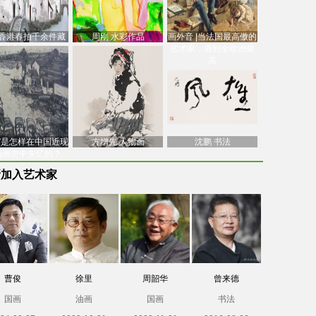
香港春拍千余件藏
周刚 水彩作品
画外音 |当法国最高傲的
价逾7亿港元，吴冠
艺术家，遇到全欧洲最
中
高
南”是怎样在中国近现
方增先 人物画
沈鹏 书法
油画史中失忆的？
新加入艺术家
曹俊
徐里
周韶华
曾来德
国画
油画
国画
书法