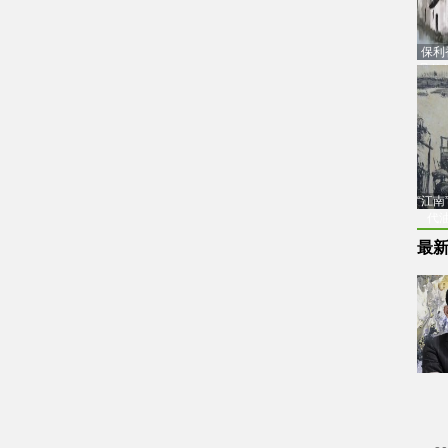
保利
品估
“江
代
最