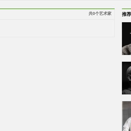
共0个艺术家
推