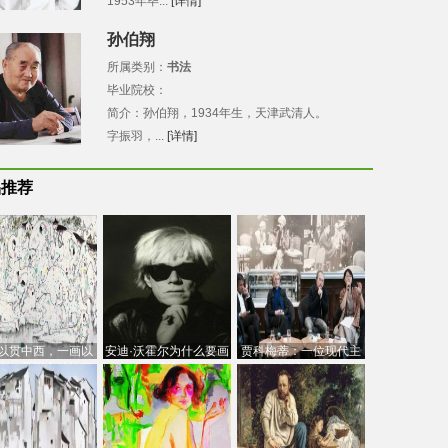
1953年毕...
[详情]
孙伯翔
所属类别：
书法
毕业院校：
简介：孙伯翔，1934年生，天津武清人。
字振羽，...
[详情]
品推荐
以贯中西，一画以
安迪·沃霍尔为什么要画
贾科梅蒂：一位现代主
今：吴冠中的绘画
芭比
义的“当代”艺术家
创