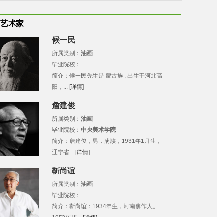
荐艺术家
候一民
所属类别：
油画
毕业院校：
简介：候一民先生是 蒙古族 , 出生于河北高
阳，...
[详情]
詹建俊
所属类别：
油画
毕业院校：
中央美术学院
简介：詹建俊，男，满族，1931年1月生，
辽宁省...
[详情]
靳尚谊
所属类别：
油画
毕业院校：
简介：靳尚谊：1934年生，河南焦作人。