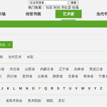
热门收索：
拍卖
秋拍
李虹霖
收藏
市场
传世书画
艺术家
当代
协会
×
画
当代艺术
水彩
东省
河北省
山西省
内蒙古省
辽宁省
吉林省
黑龙江省
省
四川省
贵州省
云南省
陕西省
甘肃省
青海省
宁夏
J
K
L
M
N
O
P
Q
R
S
T
U
V
W
X
Y
Z
会
省美术协会
美术院校
画院
其它