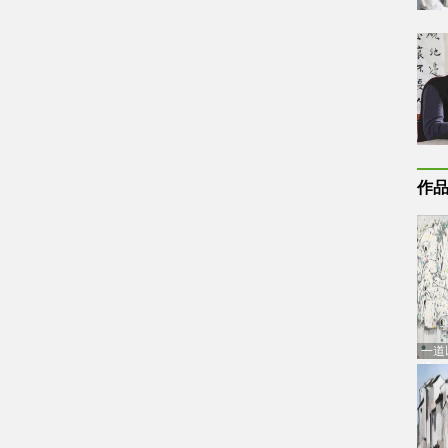
作
一道
通古