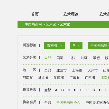
首页
艺术理论
艺术
中国书画网
>
艺术家
>
艺术家
所选标签
|
海南省
×
P
×
中国书法家
艺术分类
|
全部
国画
书法
油画
雕塑
版
地 区
|
全部
北京市
上海市
天津市
山
河南省
湖北省
湖南省
广东省
广西省
海南
拼音检索
|
全部
A
B
C
D
E
F
G
H
I
协会会员
|
全部
中国书法家协会
中国美术家协