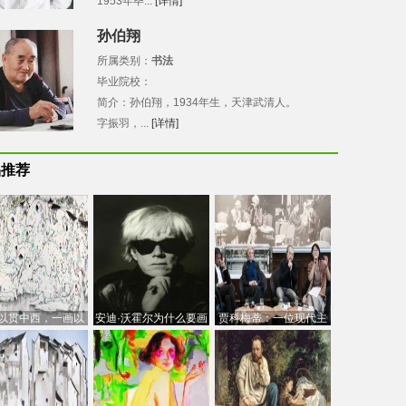
1953年毕...
[详情]
孙伯翔
所属类别：
书法
毕业院校：
简介：孙伯翔，1934年生，天津武清人。
字振羽，...
[详情]
品推荐
以贯中西，一画以
安迪·沃霍尔为什么要画
贾科梅蒂：一位现代主
今：吴冠中的绘画
芭比
义的“当代”艺术家
创