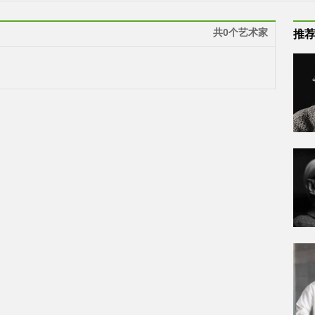
共0个艺术家
推