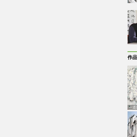
作
一道
通古