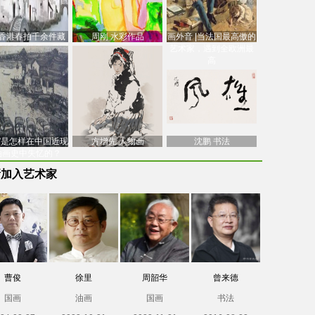
香港春拍千余件藏
周刚 水彩作品
画外音 |当法国最高傲的
价逾7亿港元，吴冠
艺术家，遇到全欧洲最
中
高
南”是怎样在中国近现
方增先 人物画
沈鹏 书法
油画史中失忆的？
新加入艺术家
曹俊
徐里
周韶华
曾来德
国画
油画
国画
书法