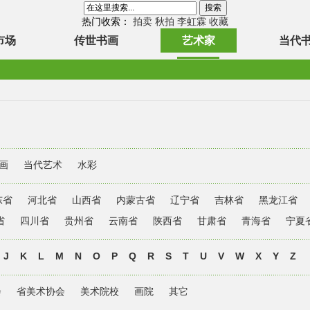
热门收索：
拍卖
秋拍
李虹霖
收藏
市场
传世书画
艺术家
当代
画
当代艺术
水彩
东省
河北省
山西省
内蒙古省
辽宁省
吉林省
黑龙江省
省
四川省
贵州省
云南省
陕西省
甘肃省
青海省
宁夏
J
K
L
M
N
O
P
Q
R
S
T
U
V
W
X
Y
Z
会
省美术协会
美术院校
画院
其它