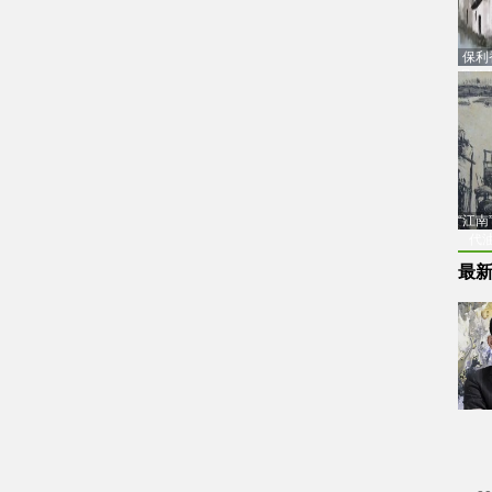
保利
品估
“江
代
最