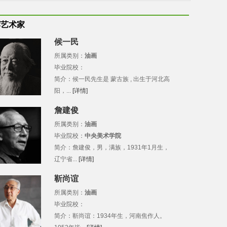
荐艺术家
候一民
所属类别：
油画
毕业院校：
简介：候一民先生是 蒙古族 , 出生于河北高
阳，...
[详情]
詹建俊
所属类别：
油画
毕业院校：
中央美术学院
简介：詹建俊，男，满族，1931年1月生，
辽宁省...
[详情]
靳尚谊
所属类别：
油画
毕业院校：
简介：靳尚谊：1934年生，河南焦作人。