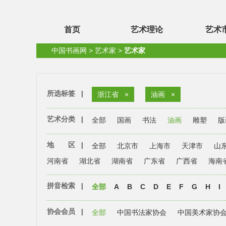
首页
艺术理论
艺术
中国书画网
>
艺术家
>
艺术家
所选标签
|
浙江省
×
油画
×
艺术分类
|
全部
国画
书法
油画
雕塑
版
地 区
|
全部
北京市
上海市
天津市
山
河南省
湖北省
湖南省
广东省
广西省
海南
拼音检索
|
全部
A
B
C
D
E
F
G
H
I
协会会员
|
全部
中国书法家协会
中国美术家协