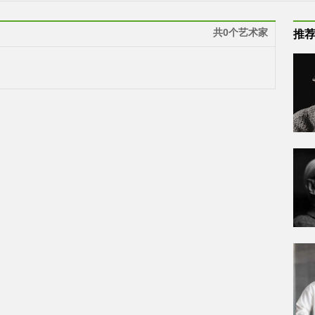
共0个艺术家
推