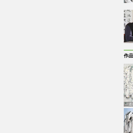
作
一道
通古