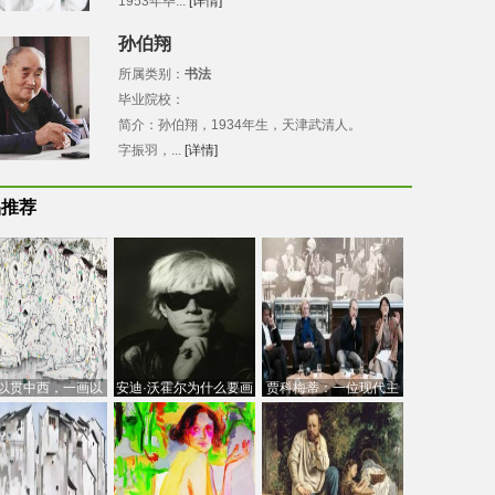
1953年毕...
[详情]
孙伯翔
所属类别：
书法
毕业院校：
简介：孙伯翔，1934年生，天津武清人。
字振羽，...
[详情]
品推荐
以贯中西，一画以
安迪·沃霍尔为什么要画
贾科梅蒂：一位现代主
今：吴冠中的绘画
芭比
义的“当代”艺术家
创