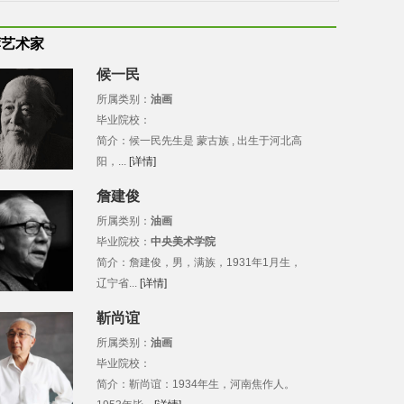
荐艺术家
候一民
所属类别：
油画
毕业院校：
简介：候一民先生是 蒙古族 , 出生于河北高
阳，...
[详情]
詹建俊
所属类别：
油画
毕业院校：
中央美术学院
简介：詹建俊，男，满族，1931年1月生，
辽宁省...
[详情]
靳尚谊
所属类别：
油画
毕业院校：
简介：靳尚谊：1934年生，河南焦作人。