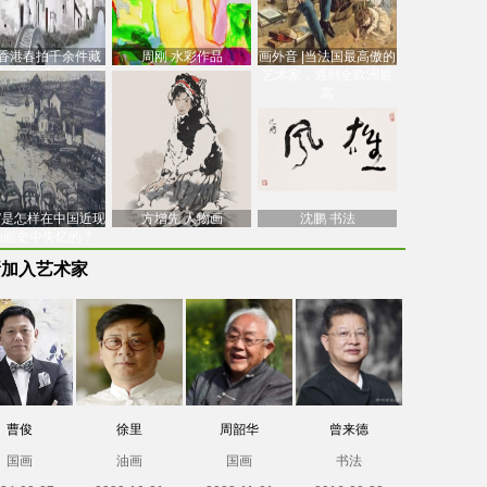
香港春拍千余件藏
周刚 水彩作品
画外音 |当法国最高傲的
价逾7亿港元，吴冠
艺术家，遇到全欧洲最
中
高
南”是怎样在中国近现
方增先 人物画
沈鹏 书法
油画史中失忆的？
新加入艺术家
曹俊
徐里
周韶华
曾来德
国画
油画
国画
书法