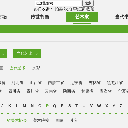
热门收索：
拍卖
秋拍
李虹霖
收藏
市场
传世书画
艺术家
当代
×
当代艺术
×
画
当代艺术
水彩
东省
河北省
山西省
内蒙古省
辽宁省
吉林省
黑龙江省
省
四川省
贵州省
云南省
陕西省
甘肃省
青海省
宁夏
J
K
L
M
N
O
P
Q
R
S
T
U
V
W
X
Y
Z
会
省美术协会
美术院校
画院
其它