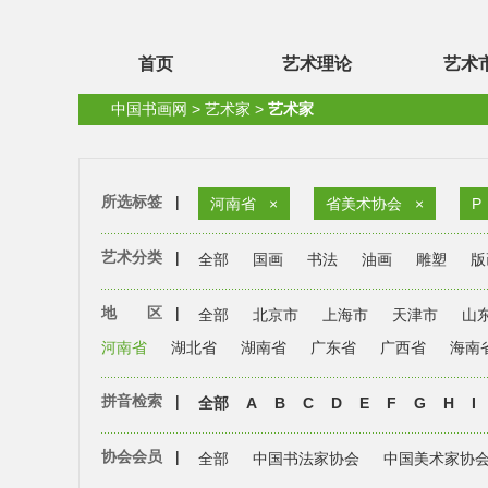
首页
艺术理论
艺术
中国书画网
>
艺术家
>
艺术家
所选标签
|
河南省
×
省美术协会
×
P
艺术分类
|
全部
国画
书法
油画
雕塑
版
地 区
|
全部
北京市
上海市
天津市
山
河南省
湖北省
湖南省
广东省
广西省
海南
拼音检索
|
全部
A
B
C
D
E
F
G
H
I
协会会员
|
全部
中国书法家协会
中国美术家协