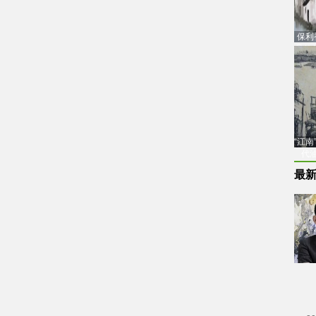
保利
品估
“江
代
最