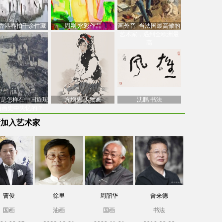
香港春拍千余件藏
周刚 水彩作品
画外音 |当法国最高傲的
价逾7亿港元，吴冠
艺术家，遇到全欧洲最
中
高
南”是怎样在中国近现
方增先 人物画
沈鹏 书法
油画史中失忆的？
新加入艺术家
曹俊
徐里
周韶华
曾来德
国画
油画
国画
书法