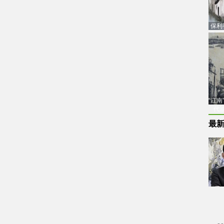
保利
品估
“江
代
最