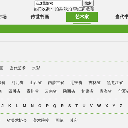
热门收索：
拍卖
秋拍
李虹霖
收藏
市场
传世书画
艺术家
当代
画
当代艺术
水彩
东省
河北省
山西省
内蒙古省
辽宁省
吉林省
黑龙江省
省
四川省
贵州省
云南省
陕西省
甘肃省
青海省
宁夏
J
K
L
M
N
O
P
Q
R
S
T
U
V
W
X
Y
Z
会
省美术协会
美术院校
画院
其它