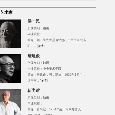
荐艺术家
候一民
所属类别：
油画
毕业院校：
简介：候一民先生是 蒙古族 , 出生于河北高
阳，...
[详情]
詹建俊
所属类别：
油画
毕业院校：
中央美术学院
简介：詹建俊，男，满族，1931年1月生，
辽宁省...
[详情]
靳尚谊
所属类别：
油画
毕业院校：
简介：靳尚谊：1934年生，河南焦作人。