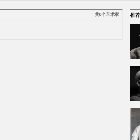
共0个艺术家
推