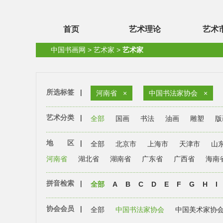
首页
艺术理论
艺术
中国书画网
>
艺术家
>
艺术家
所选标签
|
河南省
×
中国书法家协会
×
艺术分类
|
全部
国画
书法
油画
雕塑
版
地 区
|
全部
北京市
上海市
天津市
山
河南省
湖北省
湖南省
广东省
广西省
海南
拼音检索
|
全部
A
B
C
D
E
F
G
H
I
协会会员
|
全部
中国书法家协会
中国美术家协