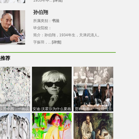
1953年毕...
[详情]
孙伯翔
所属类别：
书法
毕业院校：
简介：孙伯翔，1934年生，天津武清人。
字振羽，...
[详情]
品推荐
以贯中西，一画以
安迪·沃霍尔为什么要画
贾科梅蒂：一位现代主
今：吴冠中的绘画
芭比
义的“当代”艺术家
创