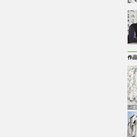
作
一道
通古