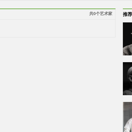
共0个艺术家
推