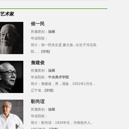
荐艺术家
候一民
所属类别：
油画
毕业院校：
简介：候一民先生是 蒙古族 , 出生于河北高
阳，...
[详情]
詹建俊
所属类别：
油画
毕业院校：
中央美术学院
简介：詹建俊，男，满族，1931年1月生，
辽宁省...
[详情]
靳尚谊
所属类别：
油画
毕业院校：
简介：靳尚谊：1934年生，河南焦作人。