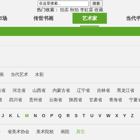
热门收索：
拍卖
秋拍
李虹霖
收藏
市场
传世书画
艺术家
当代
画
当代艺术
水彩
东省
河北省
山西省
内蒙古省
辽宁省
吉林省
黑龙江省
省
四川省
贵州省
云南省
陕西省
甘肃省
青海省
宁夏
J
K
L
M
N
O
P
Q
R
S
T
U
V
W
X
Y
Z
会
省美术协会
美术院校
画院
其它