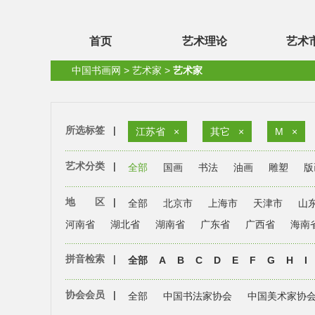
首页
艺术理论
艺术
中国书画网
>
艺术家
>
艺术家
所选标签
|
江苏省
×
其它
×
M
×
艺术分类
|
全部
国画
书法
油画
雕塑
版
地 区
|
全部
北京市
上海市
天津市
山
河南省
湖北省
湖南省
广东省
广西省
海南
拼音检索
|
全部
A
B
C
D
E
F
G
H
I
协会会员
|
全部
中国书法家协会
中国美术家协