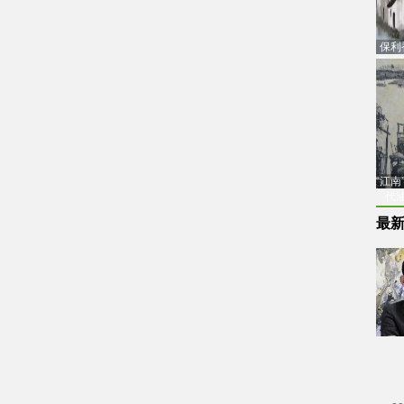
保利
品估
“江
代
最