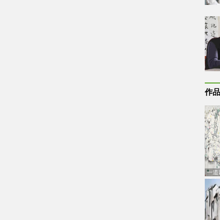
作
一道
通古