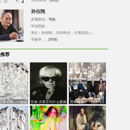
1953年毕...
[详情]
孙伯翔
所属类别：
书法
毕业院校：
简介：孙伯翔，1934年生，天津武清人。
字振羽，...
[详情]
品推荐
以贯中西，一画以
安迪·沃霍尔为什么要画
贾科梅蒂：一位现代主
今：吴冠中的绘画
芭比
义的“当代”艺术家
创