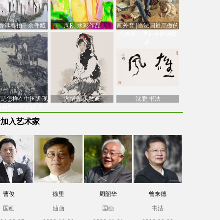
香港春拍千余件藏
周刚 水彩作品
画外音 |当法国最高傲的
价逾7亿港元，吴冠
艺术家，遇到全欧洲最
中
高
南”是怎样在中国近现
方增先 人物画
沈鹏 书法
油画史中失忆的？
新加入艺术家
曹俊
徐里
周韶华
曾来德
国画
油画
国画
书法