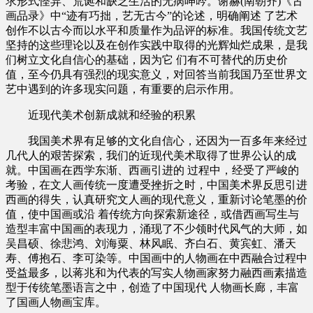
求形式怪异、荒诞和缺乏生活的无病呻吟。谢赫(南朝齐)《古
画品录》中“迹有巧拙，艺无古今”的论述，明确阐述 了艺术
创作不以古今而以水平和质量作为品评的标准。我国传统文艺
坚持的这些理论以及在创作实践中取得的光辉灿烂成果，是我
们树立文化自信心的基础，因为它 们有不可替代的历史价
值，至今仍具有强烈的现实意义，对回答当前我国乃至世界文
艺中遇到的许多现实问题，有重要的启示作用。
近现代美术创新成就和经验的积累
我国美术界有足够的文化自信心，还因为一百多年来经过
几代人的艰苦探索，我们的近现代美术取得了世界公认的成
就。中国画在西学东渐、西画引进的 过程中，经受了严峻的
考验，在文人画传统一度遭受挫折之时，中国美术界反思引进
西画的得失，认真研究文人画的现代意义，重新讨论笔墨的价
值，使中国画或沿 着传统方向探索新途径，或借西画写生与
造型丰富中国画的表现力，涌现了不少领时代风气的大师，如
吴昌硕、徐悲鸿、刘海粟、林风眠、齐白石、黄宾虹、潘天
寿、傅抱石、李可染等。中国画中的人物画在中西融合过程中
受益最多，以蒋兆和为代表的写实人物画家努力融西画素描造
型于传统笔墨语言之中，创造了中国现代 人物画长廊，丰富
了国画人物画宝库。