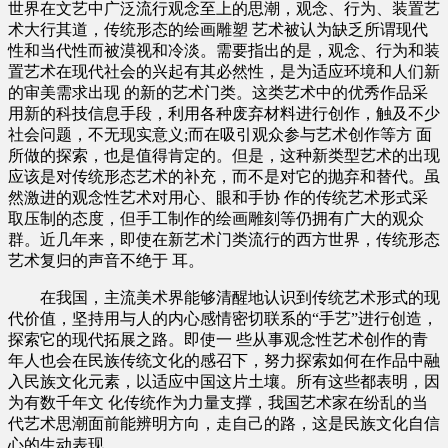
世界在文艺中广泛流行观念至上的思潮，观念、行为、装置艺
术大行其道，传统形态的绘画雕塑 艺术被认为缺乏所谓现代
性和当代性而被漠视和冷淡。需要指出的是，观念、行为和装
置艺术在现代社会的兴起有其必然性，是为适应环境和人们新
的审美需求出现 的新的艺术门类。这类艺术中的优秀作品采
用新的科技信息手段，利用各种废弃材料进行创作，触及不少
社会问题，不无现实意义;而在吸引观众参与艺术创作等方 面
所做的探索，也是值得肯定的。但是，这种新类型艺术的出现
应该是对传统形态艺术的补充，而不是对它的抛弃和替代。虽
然激进的观念性艺术对用心、眼和手协 作的传统艺术形式采
取压制的态度，但手工制作的绘画雕刻等仍拥有广大的观众
群。近几年来，即使在新艺术门类流行的西方世界，传统形态
艺术复归的声音不绝于 耳。
在我国，主流美术界能够清醒地认识到传统艺术形式的现
代价值，坚持用与人的内心感情密切联系的“手艺”进行创造，
探索它的现代拓展之路。即使一 些从事观念性艺术创作的青
年人也会在民族传统文化的感召下，努力探索如何在作品中融
入民族文化元素，以适应中国这片土壤。所有这些都表明，因
为有数千年文 化传统作为力量支撑，我国艺术家在纷乱的当
代艺术思潮面前能辨明方向，走自己的路，这是民族文化自信
心的生动表现。