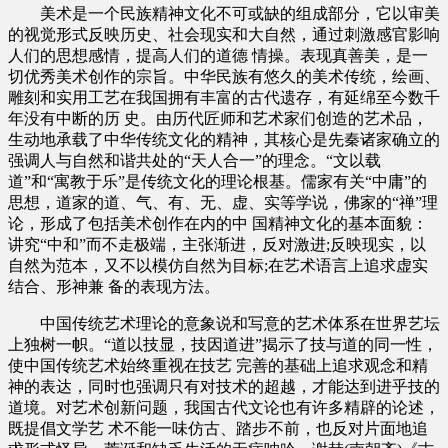
美术是一个民族精神文化不可或缺的组成部分，它以审美
的视觉形式反映历史、社会现实和大自然，通过刺激感官影响
人们的思想感情，提高人们的道德 情操。表现真善美，是一
切优秀美术创作的宗旨。中华民族有悠久的美术传统，绘画、
雕刻和实用工艺在我国拥有丰富的古代遗存，有延绵至今数千
年没有中断的历 史。由历代匠师和艺术家们创造的艺术品，
生动地承载了中华传统文化的精神，其核心是先秦诸家确立的
强调人与自然和谐共处的“天人合一”的理念。“文以载
道”和“寓教于乐”是传统文化的理论根基。儒家有关“中庸”的
思想，道家的道、气、有、无、虚、实等学说，佛家的“禅”理
论，形成了包括美术创作在内的中 国精神文化的基本面貌：
讲究“中和”而不走极端，主张渐进，反对激进;反映现实，以
自然为范本，又不以模仿自然为目标;在艺术语言上追求虚实
结合、形神兼 备的表现方法。
中国传统艺术理论的意象说和写意的艺术体系在世界艺坛
上独树一帜。“道以技显，技因道进”揭示了技与道的同一性，
使中国传统艺术始终重视在技艺 完善的基础上追求观念和精
神的表达，同时也强调只有对技术的超越，才能达到进乎技的
道境。对艺术创新问题，我国古代文论也有许多精辟的论述，
既提倡文学艺 术不能一味仿古、踏步不前，也反对片面地追