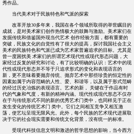
秀作品。
当代美术对于民族特色和气派的探索
改革开放30多年来，我国在各个领域所取得的举世瞩目的
成就，是对美术家们创作热情极大的鼓舞与激励。美术家们在
发掘传统和借鉴国外现当代艺术 创作经验方面，都有重要的
突破，民族文化的自觉性有了很大的提高，探讨我国社会主义
美术的民族特色和气派已成为艺术家普遍追求的目标。尤其是
曾一度困扰美 术家们的所谓艺术现代性或现代形态问题，大
家经过反复的研究和讨论，有了比较明确的认识：艺术中的现
代性或现代形态并不等于只追求形式的变化和表现语言的
新，更不意味着要抛弃传统、抛弃艺术中那些珍贵的恒定性的
因素如属于内容范畴的人性、爱、和谐等，以及属于形式范畴
的经过历史冶炼的表现语言。艺术的新， 关键在于作品有时
代的气象和气度，有新的精神内涵。现代性或现代形态不仅存
在于与传统形式不同的新的优秀艺术门类中，也同样见于正在
发生变化的传统艺术门 类中。它们之间相互竞争又相互激
荡，使艺坛呈现无限风光。此外，每个民族的艺术现代进展取
决于它的社会现实需要和传统文化背景，没有统一的标准。
受现代科技信息文明和激进的哲学思想的影响，当今西方