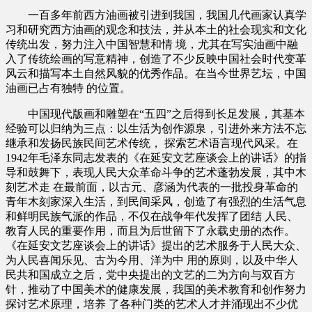
一百多年前西方油画被引进到我国，我国几代画家认真学
习和研究西方油画的观念和技法，并从本土的社会现实和文化
传统出发，努力注入中国智慧和情 境，尤其在写实油画中融
入了传统绘画的写意精神，创造了不少反映中国社会时代变革
风云和描写本土自然风貌的优秀作品。在当今世界艺坛，中国
油画已占有独特 的位置。
中国现代版画和雕塑在“五四”之后得到长足发展，其基本
经验可以归纳为三点：以生活为创作源泉，引进外来方法不忘
继承和发扬民族民间艺术传统， 探索艺术语言现代风采。在
1942年毛泽东同志发表的《在延安文艺座谈会上的讲话》的指
导和鼓舞下，表现人民大众革命斗争的艺术蓬勃发展，其中木
刻艺术走 在最前面，以古元、彦涵为代表的一批投身革命的
青年木刻家深入生活，到民间采风，创造了有强烈的生活气息
和鲜明民族气派的作品，不仅在战争年代发挥了团结 人民、
教育人民的重要作用，而且为后世留下了永载史册的杰作。
《在延安文艺座谈会上的讲话》提出的艺术服务于人民大众、
为人民喜闻乐见、古为今用、洋为中 用的原则，以及中华人
民共和国成立之后，党中央提出的文艺的二为方向与双百方
针，推动了中国美术的健康发展，我国的美术教育和创作努力
探讨艺术原理，培养 了各种门类的艺术人才并涌现出不少优