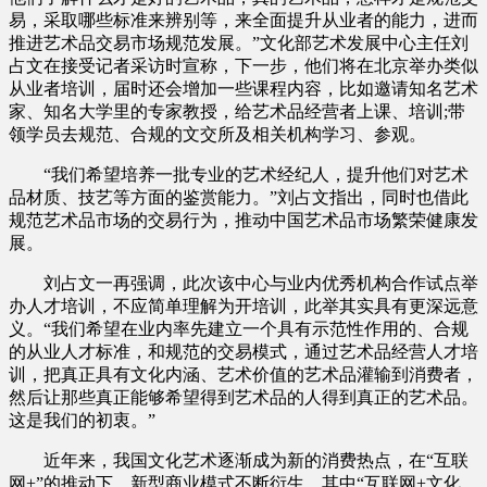
易，采取哪些标准来辨别等，来全面提升从业者的能力，进而
推进艺术品交易市场规范发展。”文化部艺术发展中心主任刘
占文在接受记者采访时宣称，下一步，他们将在北京举办类似
从业者培训，届时还会增加一些课程内容，比如邀请知名艺术
家、知名大学里的专家教授，给艺术品经营者上课、培训;带
领学员去规范、合规的文交所及相关机构学习、参观。
“我们希望培养一批专业的艺术经纪人，提升他们对艺术
品材质、技艺等方面的鉴赏能力。”刘占文指出，同时也借此
规范艺术品市场的交易行为，推动中国艺术品市场繁荣健康发
展。
刘占文一再强调，此次该中心与业内优秀机构合作试点举
办人才培训，不应简单理解为开培训，此举其实具有更深远意
义。“我们希望在业内率先建立一个具有示范性作用的、合规
的从业人才标准，和规范的交易模式，通过艺术品经营人才培
训，把真正具有文化内涵、艺术价值的艺术品灌输到消费者，
然后让那些真正能够希望得到艺术品的人得到真正的艺术品。
这是我们的初衷。”
近年来，我国文化艺术逐渐成为新的消费热点，在“互联
网+”的推动下，新型商业模式不断衍生，其中“互联网+文化