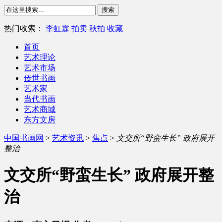
热门收索：
李虹霖
拍卖
秋拍
收藏
首页
艺术理论
艺术市场
传世书画
艺术家
当代书画
艺术商城
东方文房
中国书画网
>
艺术资讯
>
焦点
>
文交所“野蛮生长” 政府展开
整治
文交所“野蛮生长” 政府展开整
治