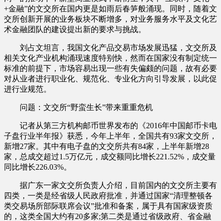
+金融”的文交所在国内更是如雨后春笋般涌现。同时，随着文
交所创新开展的业务板块不断增多，对业务服务水平及文化艺
术金融团队的建设提出新的要求与挑战。
刘占文坦言，我国文化产品交易市场发展迅猛，文交所及
相关文化产业机构涌现速度特别快，然而在国家没有制定统一
标准的前提下，市场容易出现一些有失偏颇的问题，故有必要
对从业者进行职业化、规范化、专业化方向引导发展，以此促
进行业规范。
问题：文交所“野蛮生长”带来重重危机
记者从第三方机构邮币世界发布的《2016年中国邮币卡电
子盘行业半年报》获悉，今年上半年，全国共有93家文交所，
新增27家。其中有电子盘的文交所共有84家，上半年新增28
家，总成交超过1.5万亿元，成交额同比增长221.52%，成交量
同比增长226.03%。
据广东一家文交所负责人介绍，目前国内的文交所主要有
四类，一类是经省级人民政府批准，并通过国家“清理整顿各
类交易场所部际联席会议”批准和备案，属于具有国家级资质
的，这类全国大约有20多家;第二类是通过省级政府、省金融