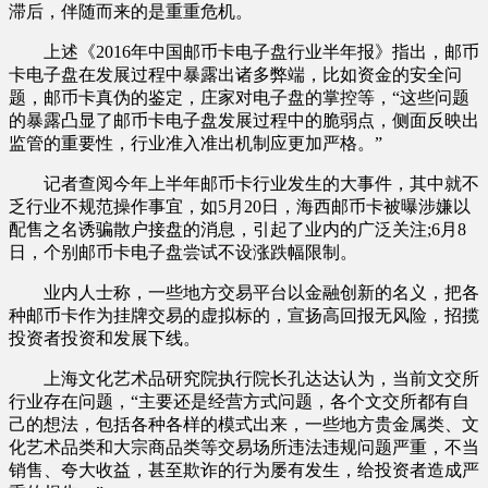
滞后，伴随而来的是重重危机。
上述《2016年中国邮币卡电子盘行业半年报》指出，邮币
卡电子盘在发展过程中暴露出诸多弊端，比如资金的安全问
题，邮币卡真伪的鉴定，庄家对电子盘的掌控等，“这些问题
的暴露凸显了邮币卡电子盘发展过程中的脆弱点，侧面反映出
监管的重要性，行业准入准出机制应更加严格。”
记者查阅今年上半年邮币卡行业发生的大事件，其中就不
乏行业不规范操作事宜，如5月20日，海西邮币卡被曝涉嫌以
配售之名诱骗散户接盘的消息，引起了业内的广泛关注;6月8
日，个别邮币卡电子盘尝试不设涨跌幅限制。
业内人士称，一些地方交易平台以金融创新的名义，把各
种邮币卡作为挂牌交易的虚拟标的，宣扬高回报无风险，招揽
投资者投资和发展下线。
上海文化艺术品研究院执行院长孔达达认为，当前文交所
行业存在问题，“主要还是经营方式问题，各个文交所都有自
己的想法，包括各种各样的模式出来，一些地方贵金属类、文
化艺术品类和大宗商品类等交易场所违法违规问题严重，不当
销售、夸大收益，甚至欺诈的行为屡有发生，给投资者造成严