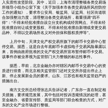
入实质性攻坚阶段。其中，近日，上海市清理整顿各类交易场
所领导小组办公室下发《关于加强本市各类交易场所风控防控
工作的通知》，要求市公安局、银监局、证监局、社区街道联
合加强整治力度，清理整治各类交易场所，着重强调“四不
得”：“不得未经批准擅自设立分支机构或经营网点、不得未经
批准擅自转让或变更股权、不得未经批准擅自新增或变更交易
品种、不得以交易场所名义对外担保和股权质押等”。
上月中旬，天津文化产权交易所旗下的邮币卡交易中心暂
停交易。据悉，这是自去年底邮币卡虚拟电子交易风险暴露以
来，首例由政府批准的文化产权交易所宣布暂停邮币卡交易。
该事件亦被业界视为监管部门大力整顿的标志性事件。
据悉，早前，北京金融办亦对辖区内邮币卡交易中心的资
质进行排查，而北京相关监管部门还对文交所亦提出停止上
新、停止发展新会员的要求。山东、江苏也有相关监管趋严的
措施出台。
南方文交所总经理张志兵告诉记者，广东亦一直在制定相
关措施，要求规范发展，其中包括对投诉违规情况的处理，甚
至金融办、省委宣传部、质监局等部门联合检查的方式，对广
东的文化产业市场进行整顿。