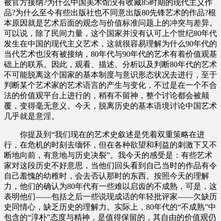
被官方接纳?为什么中国美术馆没有收藏85时期的现代主义作
品?为什么至今有些出版社也不同意出版80先锋艺术的作品?根
本原因就是艺术后面的观念与价值标准问题上的冲突与差异。
可以说，除了民间力量，这个国家并没有认可上个世纪80年代
发生在中国的现代主义艺术，这就很容易理解为什么90年代的
当代艺术也没有被接纳，80年代与90年代的艺术有着价值观基
础上的联系。因此，观看、描述、分析以及判断80年代的艺术
不可能脱离这个国家的基本制度与意识形态状况去进行，至于
判断某个艺术家的艺术语言的产生与变化，不过是在一个不合
法的价值观平台上进行的，稍有不留神，整个讨论都会被颠
覆，变得毫无意义。今天，脱离历史的基本语境讨论中国艺术
几乎就是意淫。
你提及到“我们现在的艺术史叙述是凭着双重策略在进
行，在危机的时刻去缅怀，但在各种欲望和利益的刺激下又不
断地向前，有意地与历史决裂”。我今天的感受是：有些艺术
家对这段历史不好意思，当他们回头看到自己当时的作品有令
自己羞愧的幼稚时，会去否认那时的东西。按照今天的理解
力，他们的确认为80年代有一些难以启齿的不成熟，可是，这
表明他们——包括之后一些说现成话的年轻批评家——欠缺历
史同情心，缺乏历史的理解力。实际上，80年代的“不成熟”中
包含的“淳朴”态度与精神，是值得保留的，其自由的价值观仍