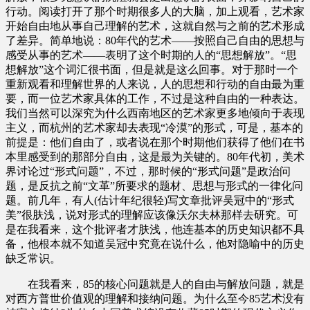
行动。阅读打开了那个时期很多人的大脑，加上观看，艺术家
开始自由地从事自己理解的艺术，这就自然与之前的艺术形成
了差异。简单地说：80年代的艺术——按照自己自由的思想与
感受从事的艺术——表明了这个时期的人的“思想解放”。“思
想解放”这个词汇很书面，但是就是这么回事。对于那时一个
重新观看和理解世界的人来说，人的思想和行动的自由最为重
要，而一位艺术家具体的工作，不过是这种自由的一种表达。
我们当然可以深究为什么西南地区的艺术家更多地倾向于表现
主义，而杭州的艺术家却去表现“冷漠”的形式，可是，基本的
前提是：他们自由了，或者说在那个时期他们获得了他们在书
本里感受到的那部分自由，这是最为关键的。80年代初，美术
界讨论过“形式问题”，不过，那时候的“形式问题”是政治问
题，是反抗之前“文革”所要求的题材、思想与形式的一律化问
题。前几年，有人(估计年纪很轻)写文章批评吴冠中的“形式
美”很肤浅，说对形式的理解应该像沃尔夫林那样去研究。可
是在我看来，这个批评者才肤浅，他连基本的历史知识都不具
备，他根本就不知道吴冠中究竟在说什么，他对隐喻中的历史
缺乏常识。
在我看来，85的核心问题就是人的自由与解放问题，就是
对西方普世价值观的理解和接纳问题。为什么至今85艺术没有