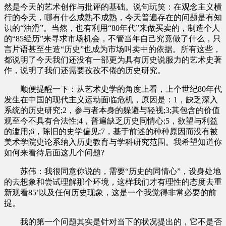
然是今天的艺术创作与批评的基础。说句玩笑：在观念主义横
行的今天，哪有什么成熟不成熟，今天普遍存在的问题是有知
识的“油滑”。当然，也有利用“80年代”来做买卖的，制造个人
的“85经历”来寻求市场机会，不管当年自己究竟做了什么，只
言片语甚至生造“历史”也成为市场叫卖中的依据。所有这些，
都说明了今天我们还没有一部更为具有历史说服力的艺术史著
作，说明了我们还需要孜孜不倦的历史研究。
顺便提醒一下：从艺术史学的角度上看，上个世纪80年代
发生在中国的现代主义运动面临危机，原因是：1，缺乏深入
系统的历史研究;2，参与者本身的躲避与轻视;3;其包含的价值
观至今不具有合法性;4，普遍缺乏历史同情心;5，欲望与利益
的滥用;6，陈旧的史学偏见;7，基于前述的种种原因而没有被
美术学院史论系纳入历史教育与学科研究范围。我希望知道你
如何来看待后面这几个问题?
苏伟：我很同意你说的，需要“历史的同情心”，设身处地
的去想象和尝试理解那个环境，这样我们才有理性的态度去重
新观看85’以及任何历史现象，这是一个我觉得非常必要的前
提。
我的第一个问题其实是针对当下的状况提出的，它不是否