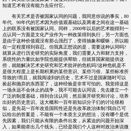
知道艺术有没有能力去应付它。
有关艺术是否被国家认同的问题，我同意你说的事实，80
年代、90年代的艺术因为价值观基础以及两者之间在这一基础
上的联系没有被国家认同。同样，2000年以后的艺术能得到一
点认同一方面是文化产业作为一种政策得到执行，另一方面也
是由于这种价值观没有那么强烈了，变得抽象和暧昧，所以能
在一定程度得到容忍。但我真正想说的是，需要这种认同吗?
就算从进行历史研究的实际角度，我们需要人力和财力支持，
系统性的力量比如学院也能提供帮助，但就算国家能提供这
些，就能解决艺术史研究和艺术批评的危机吗?这种危机是不
是很大程度上是长期积累的某些意识、某些习俗、某些标准所
导致的?而且，就我阅读到的历史，艺术不过是国家随时可以
捡起和抛弃的东西罢了，这种经验是非常可怕的。我觉得这是
一场永远不会休止的战争，我不可能去认同说，先去建立一个
广泛的制度基础，得到合法认同，然后展开研究和讨论，培养
出好的历史意识。这大概和一百年前知识分子们的讨论很相
似，是先花一百年改造国民性还是先改革政治体制?我自己可
以给出的答案是，不能有一个本质主义的想法，没有哪个是优
先因素，我们只能从有限的条件出发，从紧迫的问题开始深
入，如果能牵出几个线头，已经是我们个人这种对政治来说微