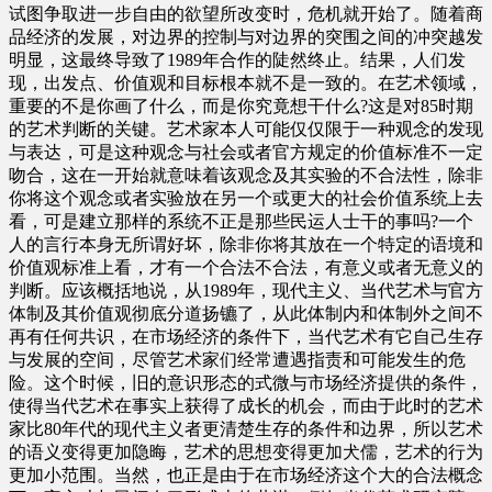
试图争取进一步自由的欲望所改变时，危机就开始了。随着商
品经济的发展，对边界的控制与对边界的突围之间的冲突越发
明显，这最终导致了1989年合作的陡然终止。结果，人们发
现，出发点、价值观和目标根本就不是一致的。在艺术领域，
重要的不是你画了什么，而是你究竟想干什么?这是对85时期
的艺术判断的关键。艺术家本人可能仅仅限于一种观念的发现
与表达，可是这种观念与社会或者官方规定的价值标准不一定
吻合，这在一开始就意味着该观念及其实验的不合法性，除非
你将这个观念或者实验放在另一个或更大的社会价值系统上去
看，可是建立那样的系统不正是那些民运人士干的事吗?一个
人的言行本身无所谓好坏，除非你将其放在一个特定的语境和
价值观标准上看，才有一个合法不合法，有意义或者无意义的
判断。应该概括地说，从1989年，现代主义、当代艺术与官方
体制及其价值观彻底分道扬镳了，从此体制内和体制外之间不
再有任何共识，在市场经济的条件下，当代艺术有它自己生存
与发展的空间，尽管艺术家们经常遭遇指责和可能发生的危
险。这个时候，旧的意识形态的式微与市场经济提供的条件，
使得当代艺术在事实上获得了成长的机会，而由于此时的艺术
家比80年代的现代主义者更清楚生存的条件和边界，所以艺术
的语义变得更加隐晦，艺术的思想变得更加犬儒，艺术的行为
更加小范围。当然，也正是由于在市场经济这个大的合法概念