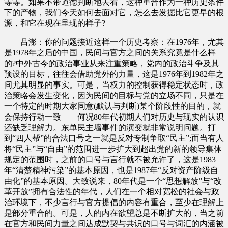
等等。如果不带道德判断地去看，这种重合作为一种历史条件
下的产物，我们今天如何去面对它，怎么去发掘比它更早的根
源，和它在现在呈现的样子?
吕澎：你的问题接近这样一个历史考察：在1976年，尤其
是1978年之后的中国，民间与官方之间的关系究竟是什么样
的?中外古今的政治事业从来注重策略，党内的政治斗争及其
预设的目标，往往会借助党外的力量，这是1976年到1982年之
间尤其明显的事实。可是，当权力的控制获得稳定状态时，政
治策略会发生变化，因为民间的目标与党的立场不同，只是在
一个特定的时期大家同意(默认与判断)某个阶段性的目的，就
会保持行动一致——何况80年代初期人们对历史与现实的认识
还缺乏理解力。东单民主墙事件的演变就非常说明问题。打
到“四人帮”的合法口号之一就是反对专制争取“民主”;而当有人
将“民主”与“自由”的范围进一步扩大到超出党的新的领导集体
规定的范围时，之前的口号与言行就不被允许了，这是1983
年“清楚精神污染”的基本原因，也是1987年“反对资产阶级自
由化”的基本原因。大致说来，80年代是一个“思想解放”与“改
革开放”拥有合法性的年代，人们在一个相对宽松的社会与政
治环境下，不少言行与官方提倡的内容有重合，至少在理解上
是部分重合的。可是，人的内在欲望总是不断扩大的，当之前
在官方和民间力量之间达成默契与共识的口号与词汇的内涵被