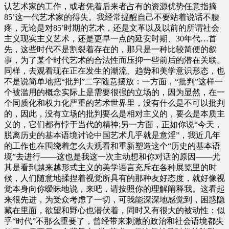
认艺术家的工作，或者凭着后来者占有的资源优势任意指摘
85’这一代艺术家的得失。我经常提醒自己不要站着说话不腰
疼，无论是对85’时期的艺术，还是文革以及以前的所谓社会
主义现实主义艺术，还是更早一点的延安时期、30年代…首
先，这些时代不是割裂着存在的，那只是一种比较简便的叙
事，为了某个时代艺术的合法性而压抑一些前后的潜在关联。
同样，去观看现在正在发生的潮流、趋势和美学意识形态，也
不是说简单地把“批判”二字随意摆放：一方面，“批判”这样一
个被滥用的概念实际上是需要很强的立场的，因为显然，在一
个同质化和权力化严重的艺术世界里，没有什么是不可以批判
的，因此，没有立场的批判要么是相对主义的，要么是本质主
义的，它们都有悖于当代的精神;另一方面，正如你说“今天，
脱离历史的基本语境讨论中国艺术几乎就是意淫”，我近几年
的工作也在围绕着怎么去观看和重新塑造这个“历史的基本语
境”去进行——这也是我这一次主动想和你对话的原因——尤
其是看到越来越形式主义的美学语言充斥在各种展览里的时
候，人们随意地揉捏着视觉所具有的那种友好态度，就好像视
觉本身向你暧昧地说，来吧，请按照你的理解阐释我。这看起
来很先进，为受众考虑了一切，可我能深深地感觉到，困惑隐
藏在里面，欲望和野心也潜伏着，同时又有很大的被动性：似
乎“时代”不那么重要了，曾经带来刺激的政治和社会语境都失