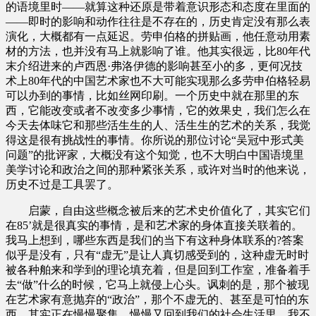
的语境里时——就算这种还原是带着意识形态和态度在里面的
——即时的影响和动作往往是不存在的，历史肯定没有那么表
演化，大概都有一点延迟。劳申伯格的拼贴画，他任意动用素
材的方法，也并没有马上就影响了谁。他其实很远，比80年代
末介绍进来的卢西恩·弗洛伊德的影响甚至小的多，更何况技
术上80年代的中国艺术家也不大可能实现那么多劳申伯格轻易
可以办到的事情，比如丝网印刷。一个历史中就在那里的东
西，它能改变或者不改变多少事情，它的效果史，我们怎么在
今天去体味它和那些活生生的人、活生生的艺术的关系，我觉
得这是很有挑战性的事情。你所说的那位讨论“吴冠中形式美
问题”的批评家，大概没有这个知觉，也不大明白中国语境里
美学讨论和政治之间的那种紧张关系，或许对当时的他来说，
历史不过是工具罢了。
启蒙，自由这些概念被后来的艺术史价值化了，其实它们
在85’就是很真实的事情，是和艺术家的身体直接关联着的。
我马上想到，哪些东西是我们的当下有这种身体联系的?答案
似乎是没有，只有“虚无”是让人真切感受到的，这种虚无时时
被各种舶来和学到的理论填充着，但是回到工作室，准备着手
去“做”什么的时候，它马上就侵上心头。讽刺的是，那个被现
在艺术家有意抛弃的“政治”，那个不虚无的、甚至是可怕的东
西，其实正在慢慢聚集，慢慢又回到我们的社会生活里，我不