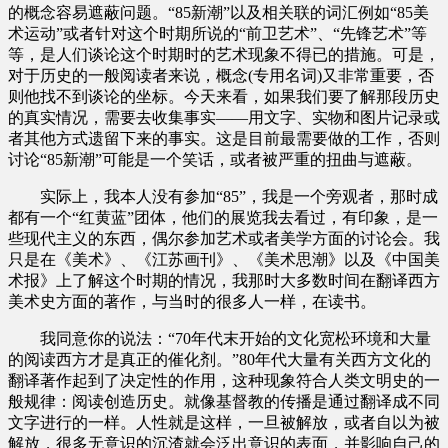
的概念容易遮蔽问题。“85新潮”以及相关联的词汇例如“85美
术运动”或者针对这个时期所说的“前卫艺术”、“先锋艺术”等
等，是人们谈论这个时期时的艺术现象不得已的措施。可是，
对于历史的一般阅读者来说，概念(专用名词)又非常重要，否
则他找不到谈论的坐标。今天来看，如果我们要了解那段历史
的真实情况，需要去收集事实——用文字、实物和图片记录或
者其他方式遗留下来的事实。这是目前最需要做的工作，否则
讨论“85新潮”可能是一个笑话，或者被严重的扭曲与遮蔽。
实际上，我本人没有参加“85”，我是一个旁观者，那时成
都有一个“红黄蓝”团体，他们的展览我去看过，有印象，是一
些现代主义的东西，偶尔参加艺术或者美学方面的讨论会。我
只是在《美术》、《江苏画刊》、《美术思潮》以及《中国美
术报》上了解这个时期的情况，我那时大多数时间在翻译西方
美术史方面的著作，与当时的很多人一样，在读书。
我同意你的说法：“70年代末开始的文化宽松环境和大量
的阅读西方才是真正的催化剂。”80年代大量有关西方文化的
翻译著作起到了决定性的作用，这种现象符合人类文明史的一
般规律：阅读创造历史。就像基督教的传播是通过翻译成不同
文字进行的一样。人性就是这样，一旦被解放，或者自以为被
解放，很多无意识的沉渣就会泛出意识的表面，并影响自己的