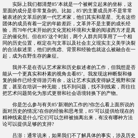
实际上我们都清楚85’本就是一个被树立起来的坐标，这
里面的成分是非常复杂的。比如，85’的主要成员并不是常常
被表述的文革后的第一代艺术家，他们其实和星星、无名这些
团体的成员有着一定的年龄差距，文革并不是主要的成长经
验，而70年代末开始的文化宽松环境和大量的阅读西方才是真
正的催化剂。但在85’这个时刻，两个人群共同享用了一个相
同的历史位置，框定在与文革以及社会主义现实主义美学决裂
的合法叙述里，他们的焦虑、背景和经验也就这么被融合在一
起，成为在野生存的象征。
我并不是在否认艺术家和历史叙述者的工作，但我想是否
能从一个更真实和朴素的视角去看85’。我发现这种断裂和修
复的操作已经变得游刃有余，这让艺术实践变得缺乏视野和深
度，甚至在培训一种无能，找不到问题，找不到线索，而往往
把艺术问题简化为形式更替和社会语境转换下的产物。
你是怎么参与有关85’新潮的工作的?你怎么看上面所说的
面对历史的情况?在你的经验和思考里，85’可以提供给现在的
精神线索是什么?它们可以怎样被抽离出来，有没有哪种方法
论可以提供足够的支持?
吕澎：通常说来，如果我们不了解具体的事实，涉及历史