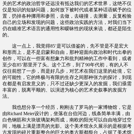
关的艺术的政治哲学还远没有抵达我们的艺术世界，这绝不仅
仅是知识的短缺问题，如何放下被时代或者某种话语赋予的位
置，扔掉各种挪用和参照，去做，去碰撞，去测量，反复检验
自己的立场和发现的问题，这些政治实践的方法，对我们当下
仍在瞄准艺术语言的通用性和暧昧性的现状来说，都还是陌生
的。
这一点上，我觉得85’是可以借鉴的，先不管是不是宏大
和形而上，是不是启蒙和自由，那种迎面向政治和时代出拳的
创作，可以在一些富有想象力和批判精神的工作中看到，或者
至少在85’那里开了头。这个工作，到了90年代初，有的人不
仅往前想了一步，而是好几步，对艺术在我们这里的处境，它
的可能性，它的终极与有限的生存之间那种张力的探讨，到现
在都是有启发意义的，只不过还缺少更深入的发掘，我们亟需
丰富的，脱离平顺的、以演进为核心的艺术史叙事的发掘方
法。
我也想分享一个经历，刚刚去了罗马的一家博物馆，它是
由Richard Meier设计的，坐落在台伯河边，线条简单丰满，由
白色钢筋和大块玻璃架构而成，南欧的阳光可以自由地穿过空
间，地板上满是漂亮的光影。这个美术馆永久展示的是根据考
古发现的碎片重新整合的巨大的奥古斯都祭台，占据了美术馆