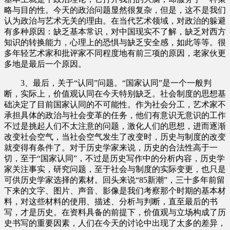
略与目的性。今天的政治问题显然很复杂，但是，这不是我们
认为政治与艺术无关的理由。在当代艺术领域，对政治的躲避
有多种原因：缺乏基本常识，对中国现实不了解，缺乏对西方
知识的转换能力，心理上的恐惧与缺乏安全感，如此等等。很
多年轻艺术家和批评家不同程度地有前三项的原因，老家伙更
多地是最后一个原因。
3、最后，关于“认同”问题。“国家认同”是一个一般判
断，实际上，价值观认同在今天特别缺乏。社会制度的思想基
础决定了目前国家认同的不可能性。作为社会分工，艺术家不
承担具体的政治与社会变革的任务，他们有意识无意识的工作
不过是挑起人们不太注意的问题，激化人们的思想，进而逐渐
改变社会空气，当社会空气发生了改变时，历史与制度的改变
就变得有条件了。对于历史学家来说，历史的合法性高于一
切，至于“国家认同”，不过是历史写作中的分析内容，历史学
家关注事实，研究问题，至于社会与制度的实际变更，也只是
可供历史学家选择的素材。回头来说“85新潮”，三十多年前留
下来的文字、图片、声音、影像是我们考察那个时期的基本材
料，对这些材料的使用、描述、分析与判断，直至最后的书
写，才是历史。在资料具备的前提下，价值观与立场构成了历
史书写的重要因素，人们在今天的讨论中出现了太多的差异，