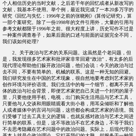
个人相信历史的当时文献，之后若干年的回忆或者从新改写的
文献，我基本不使用。举个例，最近我完成了一本20多万字的
研究《回忆与失忆：1996年之前的张晓刚》(算传记研究)，算
一部个案研究。除了一份1998年的文件引用外，大量的引用与
参考文献都限于1996年之前。很大程度上讲，历史写作不过是
一种案件调查卷子，如果后面的口述与前面的证据完全不同，
我们该如何处理?
2、关于政治与艺术的关系问题。这虽然是个老问题，但
是，我发现很多艺术家和批评家非常回避“政治”，有太多的后
现代理论帮助他们躲开政治问题，他们会说：今天的政治与过
去不同，不要有简单的、机械的联系。这是一种无知的回避。
我们研究发生在中国的艺术现象，很自然地要考虑到艺术家的
创作环境与评价语境。我们生活中的每一个细节，都离不开具
体的政治与社会背景，即便艺术家把自己关进一个封闭的屋子
里，只要他使用手机，电视，出门购买生活用品与艺术工具，
只要他与人交谈和用眼睛观看大街小巷，用耳朵倾听和了解他
人或者媒体中的言词与问题，这些都会构成艺术家的语境。我
们受够了过去工具主义的逻辑，也就反感对政治与艺术之间进
行简单的联系，但是，这不等政治不在艺术身边，不等于我们
不去思考隐藏在艺术问题中的政治问题。实际上，后现代理论
基本上就是个政治理论，它打开我们的大脑，却服务于一种策