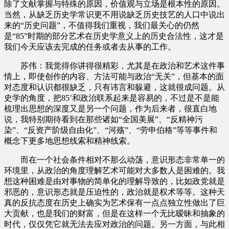
除了文献掌握与特殊的原因，价值观与立场是根本性的原因。
当然，从缺乏历史学常识更不用说缺乏历史技艺的人口中说出
来的“历史问题”，不值得我们重视，我们最关心的仍然
是“85”时期的部分艺术在历史学意义上的历史合法性，这才是
我们今天应该去完成的任务或者去从事的工作。
苏伟：我觉得你讲得很精彩，尤其是在政治和艺术这件事
情上，即使创作的内容、方法可能与政治“无关”，但基本的面
对态度和认识都很缺乏，只有讳言和躲避，这就很成问题。从
史学的角度，把85’和政治联系起来是容易的，不过是不是能
梳理出思想的深度又是另一个问题，作为后来者，很直白地
说，我特别期待看到在那些诸如“全国美展”、“反精神污
染”、“反资产阶级自由化”、“河殇”、“劳申伯格”等等事件和
概念下更多地思想线索和精神线索。
而在一个社会条件相对不那么动荡，意识形态非常单一的
环境里，从政治的角度理解艺术可能对大多数人是困难的。我
想这种困难是由对事物的简单化的理解导致的，比如政党就是
邪恶的，意识形态就是压迫性的，政治就是权术等等。这种天
真的反抗态度在历史上确实为艺术保有一点点独立性做出了巨
大贡献，也是我们的财富，但是在这样一个无比暧昧和抽象的
时代，仅仅凭它就无法去应对政治的问题。另一方面，与此相