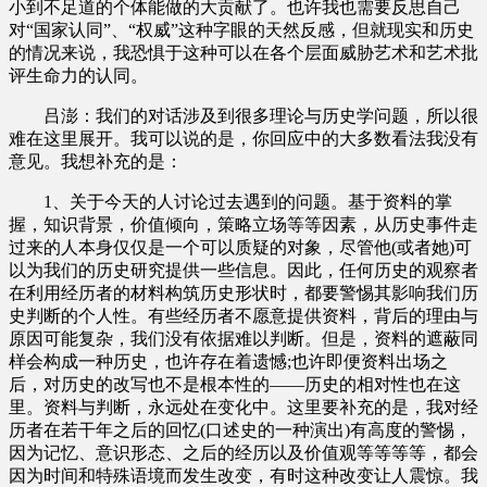
小到不足道的个体能做的大贡献了。也许我也需要反思自己
对“国家认同”、“权威”这种字眼的天然反感，但就现实和历史
的情况来说，我恐惧于这种可以在各个层面威胁艺术和艺术批
评生命力的认同。
吕澎：我们的对话涉及到很多理论与历史学问题，所以很
难在这里展开。我可以说的是，你回应中的大多数看法我没有
意见。我想补充的是：
1、关于今天的人讨论过去遇到的问题。基于资料的掌
握，知识背景，价值倾向，策略立场等等因素，从历史事件走
过来的人本身仅仅是一个可以质疑的对象，尽管他(或者她)可
以为我们的历史研究提供一些信息。因此，任何历史的观察者
在利用经历者的材料构筑历史形状时，都要警惕其影响我们历
史判断的个人性。有些经历者不愿意提供资料，背后的理由与
原因可能复杂，我们没有依据难以判断。但是，资料的遮蔽同
样会构成一种历史，也许存在着遗憾;也许即便资料出场之
后，对历史的改写也不是根本性的——历史的相对性也在这
里。资料与判断，永远处在变化中。这里要补充的是，我对经
历者在若干年之后的回忆(口述史的一种演出)有高度的警惕，
因为记忆、意识形态、之后的经历以及价值观等等等等，都会
因为时间和特殊语境而发生改变，有时这种改变让人震惊。我