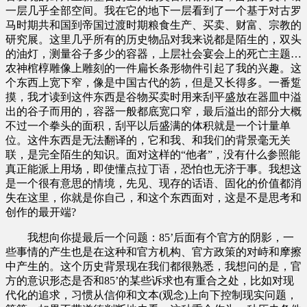
一层几乎全部空间。我在它的地下一层看到了一个基于对古罗
马时期共和国到帝国过渡时期粮食生产、买卖、财富、宗教的
研究展。这里几乎所有的历史物品对我来说都是陌生的，双头
的油灯，测量谷子多少的容器，上层社会宴会上的死亡主题…
农神棺椁雕像上雕刻的一件扁长条形物件引起了我的兴趣。这
个东西上宽下窄，像是中国古代的笏，但是又长得多。一番踅
摸，我才读到这件东西是谷物买卖时用来刮平盛放在器皿中溢
出的谷子而用的，容器一般都底宽口窄，最后溢出的部分大概
不过一个拳头的面积，刮平以后盛满的体积就是一个计量单
位。这件东西是无法翻译的，它和我、和我们的背景毫无关
联，是完全陌生的知识。面对这样的“他者”，没有什么参照能
真正能派上用场，即使懂点拉丁语，恐怕也无济于事。我想这
是一个很有意思的情境，先见、现存的话语、固化的价值都消
失在这里，你就是你自己，和这个东西面对，这是不是思考和
创作的最开端?
我想向你提最后一个问题：85’后面有个官方的阴影，一
些事情的产生也是在这种和官方机构、官方政策的对峙和摩擦
中产生的。这个历史背景现在我们都很熟悉，我想问的是，官
方的意识形态是否和85’的某些诉求也有重合之处，比如对现
代化的追求，习惯从信仰和文本(观念)上向下控制现实问题，