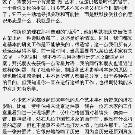
效了，需要另一个背景去“做”艺术，但这仍然是时代的陷阱、
一个看似宽松的框架，很多艺术不知不觉又和这个框架同步
了，它不去主动地寻找关联和可能性，而是默默接受社会的意
识形态是什么，我就是什么。
你所说的现在那种普遍的“油滑”，他们早就把历史当做博
古架上的一种趣味收藏了，这还是好的情况。同时，我们都知
道基本的研究工作是不能缺失的，很遗憾，这一点我们所有人
还远远做得不够。前一段时间，当我需要寻找某位艺术家有关
85’的一些谈话时，我不得不去用香港亚洲艺术文献库的档
案，拜托朋友去获得一点零星片语，我的同行和朋友也遭遇过
这样的问题。除了社会环境、制度和艺术史学科本身的原因，
我也听说和感觉到，并不是所有人都愿意分享，出于各种各样
的目的。但我知道你一直在进行这样的工作，也很期待我能从
中有所知有所学。
不少艺术家都谈起过80年代的几个艺术事件所带来的潜在
影响。比如，劳申伯格来北京这件事，我在一位艺术家的工作
室里看到过一张现场照片，劳申伯格侧面对着镜头，匆匆一
瞥，眼神温和，站在几位中国艺术家的画作前，他没有什么特
意的态度，但也不是事不关己地打发人情，他就在那里。这真
是一张好照片，它很好地隐喻了历史，因为当历史还原到真实