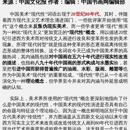
来源：中国文化报 作者：编辑：中国书画网编辑部
中国美术“现代性”词语出现于
20世纪80年代
。其时，伴随
着西方现代主义艺术理念涌进国门，一些批评家开始借用“现
代”这个概念来
反叛伪现实美术
。而一些学者更将“现代”推演
为一种比“现代主义”更加宽泛的
“现代性”概念
，用以描述20世
纪引进西方美术而对传统文人画进行改良和变革所生发的美术
现象。所谓“现代转型”就是指这种变革的形态逐渐疏离传统形
态形成的整体性转换。这个名词在今天已成为中国美术界的高
频热词，其内涵既包括
对中国画在五六十年代进行现实性改造
的描述
，也指称
八九十年代中国画的形式构成与水墨实
验，甚
至把
引进中国而获得普遍推广的油画、水彩、版画、雕塑等
也
作为中国美术“现代性”的重要组成。“现代性”早已从一个名词
演化为一种
理论概念
，但学界至今并未对其内涵与外延形成明
确的认知。
实际上，美术界所使用的“现代性”概念更深刻地指向了什
么是中国美术的现代性，中国美术的现代性演进是否具有自己
的命题与特征这个理论核心。因为这一概念鲜明地区别于中国
古代美术的“传统性”，并力图涵盖从五四新文化运动以来引借
西方写实主义艺术来改良或改造传统文人画到80年代引进西方
现当代艺术所再度形成的观念更新运动。这无疑是一个力求从