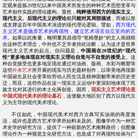
宏观来提炼20世纪以来中国美术所发生的种种艺术思想变革与
艺术创作实践的理论建构。显然，
纯粹借用西方的现实主义、
现代主义、后现代主义的理论
都
只能对其局部描述
，而难以形
成支撑这百年中国美术演进的现代理论逻辑。譬如，
西方现代
主义艺术是抛弃艺术的再现性，建立艺术语言自立至尚的艺
术
。如果以此衡量，晚明董其昌倡导“笔精墨妙”的文人画就暗
合这种艺术理念，中外也不乏学者持此论断，认为这才是世界
现代主义艺术的起点。但问题是，
中国画在20世纪的“现代
性”更多地体现在对现实主义理论自觉与不自觉的接受上
。这
种自觉接受也更多地呈现在通过对油画、版画、水彩与雕塑等
这些
外来艺术
所开展的现实与历史题材创作，以审美地再现新
中国诞生及社会变革给劳动人民生活及精神面貌带来的历史变
迁，而且，这些作品在这一现实主义运动中更深刻地体现了民
族文化对其进行的本土化再创造。因而，
现实主义艺术理论是
中国式现代美术的理论基石
，这便极大地区别了西方以现代主
义为主导的现代美术理论。
不仅如此，中国现代美术对西方古典写实油画的再度激
活，或许也是西方艺术学界所始料未及的。图像学作为一种艺
术史学的研究方法，提供了一种崭新的艺术阐释路径；但图像
理论作为一种视觉文化研究方法，也造成了对再现性绘画与广