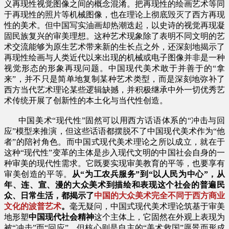
义再现性视觉图像之间的概念混淆。把再现性的绘画艺术等同
于再现性的照片等机械图像，也在理论上彻底毁灭了西方再现
性的美术。但中国写实油画却热潮迭起，以史诗的视觉再现凝
固民族复兴的审美理想。这种艺术现象除了表明不同文明的艺
术交流能够为原生艺术带来新的生长点之外，还深刻地揭示了
再现性绘画与人类近代以来出现的机械或电子图像并非是一种
视觉形态的形象再现问题。中国现代美术敢于并善于的“拿
来”，并不只是简单地复制某种艺术类型，而是深刻地弥补了
西方当代艺术理论某些逻辑缺撼，并积极继承中外一切优秀艺
术传统开展了创新性的本土化与当代性创造。
中国美术“现代性”固然可以用西方话语体系的“冲击与回
应”模型来推演，但这些话语都摆脱不了中国现代美术作为“他
者”的陪衬角色。而中国式现代美术理论之所以成立，就在于
这种“现代性”变革的主体是步入现代文明的中国社会自身的一
种审美的现代性需求。它既要实现审美教育的平等，也要享有
审美创造的平等。
从“为工农兵服务”到“以人民为中心”，从
年、连、宣、漫的大众美术到描绘和表现这个社会的普遍民
众、日常生活，都揭示了
中国的大众美术完全不同于西方商业
文化的波普艺术
。
毫无疑问，中国式现代美术理论筑基于审美
地形塑
中国现代社会精神
这个主体上，它固然在外观上表现为
被“冲击”而“回应”，但核心则是自主的“美术救国”愿景而形成