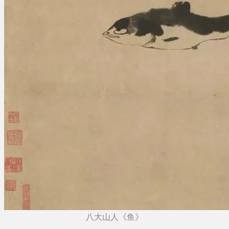
八大山人《鱼》