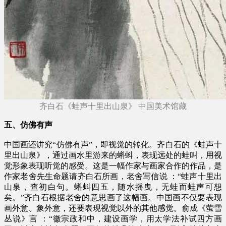
齐白石《蛙声十里出山泉》 中国美术馆藏
五、仿佛有声
中国画还讲究“仿佛有声”，即视觉的转化。齐白石的《蛙声十
里出山泉》，通过画水里游来的蝌蚪，表现远处的蛙叫，用视
觉形象表现听觉的感受。这是一幅作家与画家合作的作品，是
作家老舍先生命题请齐白石所画，老舍写信说 ：“蛙声十里出
山泉，查初白句。蝌蚪四五，随水摇曳，无蛙而蛙声可想
矣。”齐白石根据老舍的意思画了这幅画。中国画不仅要表现
画外意、象外意，还要表现视觉以外的其他感觉。俞成《萤雪
丛说》言 ：“徽宗政和中，建设画学，用太学法补试四方画