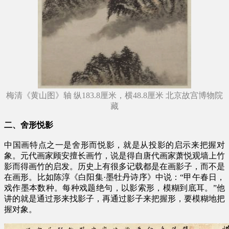
梅清《黄山图》轴 纵183.8厘米，横48.8厘米 北京故宫博物院
藏
二、舍形悦影
中国画特点之一是舍形而悦影，就是从投影的启示来把握对
象。元代画家顾安擅长画竹，说是得自唐代画家萧悦观墙上竹
影而得画竹的启发。历史上有很多记载都是在画影子，而不是
在画形。比如陈淳《白阳集·墨牡丹诗序》中说：“甲午春日，
戏作墨本数种。每种戏题绝句，以影索形，模糊到底耳。”他
讲的就是通过形来找影子，再通过影子来把握形，要模糊地把
握对象。