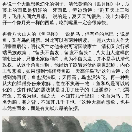
再说一个大胆想象幻化的例子。清代黄慎的《瓜月图》中，瓜
藤上的西瓜是切好的一牙西瓜，旁边题诗：“剖开天上三秋
月，飞作人间六月霜。”说的是，夏天天气很热，晚上如果剖
开一个像月亮一样的西瓜，吃到嘴里一定会很凉快。
再看八大山人的《鱼鸟图》，说是鸟，但有鱼的尾巴 ；说是
鱼，又有鸟的翅膀。对此可以有两种解读。一是八大山人作为
明宗室后代，明代灭亡对他来说可谓国破家亡，清初又实行极
端民族政策， “留头不留发，留发不留头”，八大山人这样的
前朝王孙，只能出家做和尚，意为不留头发，并不是承认清代
政权。从这个角度理解，他经历了跌宕起伏的身世悲剧，内心
非常悲凉，如果想到“海阔凭鱼跃，天高任鸟飞”这句古诗，会
感到海再阔，鱼也没法跃 ；天再高，鸟也没法飞。再一种则
从大的禅僧身份来索解，意在不执著一物 ：鱼和鸟是可以转
化的，这件作品的题跋就是引用了庄子的《逍遥游》：“北冥
有鱼，其名为鲲。鲲之大，不知其几千里也 ；化而为鸟，其
名为鹏，鹏之背，不知其几千里也。”这种大胆的想象，也并
非凭空而来，而是有文献典籍的依据。