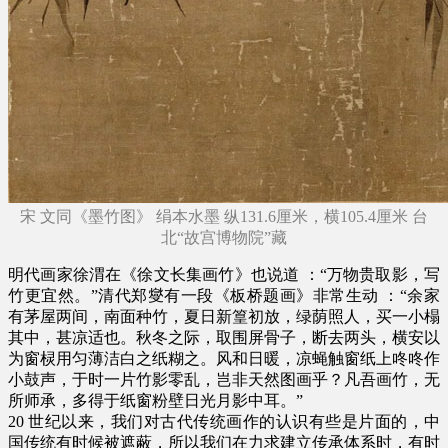
宋 文同《墨竹图》 绢本水墨 纵131.6厘米，横105.4厘米 台
北“故宫博物院”藏
明代画家徐渭在《徐文长集画竹》也说道 ：“万物贵取影，写
竹更宜然。”清代郑燮有一段《板桥题画》非常生动 ：“余家
有茅屋两间，南面种竹，夏日新篁初放，绿荫照人，买一小榻
其中，甚凉适也。秋冬之际，取围屏骨子，断去两头，横安以
为窗棂用匀薄洁白之纸糊之。风和日暖，凉蝇触窗纸上咚咚作
小鼓声，于时一片竹影零乱，岂非天然图画乎？凡吾画竹，无
所师承，多得于纸窗粉壁日光月影中耳。”
20 世纪以来，我们对古代传统画作的认识有些是片面的，中
国传统有时候被遮蔽，所以我们在力求建立传承体系时，有时