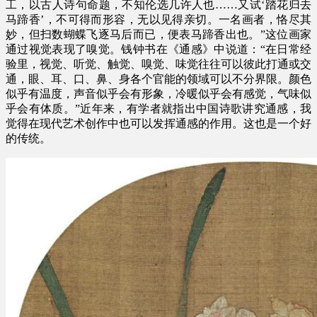
工，以古人诗句命题，不知伦选几许人也……又试‘踏花归去
马蹄香’，不可得而形容，无以见得亲切。一名画者，恪尽其
妙，但扫数蝴蝶飞逐马后而已，便表马蹄香出也。”这位画家
通过视觉表现了嗅觉。钱钟书在《通感》中说道：“在日常经
验里，视觉、听觉、触觉、嗅觉、味觉往往可以彼此打通或交
通，眼、耳、口、鼻、身各个官能的领域可以不分界限。颜色
似乎有温度，声音似乎会有形象，冷暖似乎会有感觉，气味似
乎会有体质。”近年来，有学者就指出中国诗歌讲究通感，我
觉得在现代艺术创作中也可以发挥通感的作用。这也是一个好
的传统。