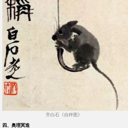
齐白石《自秤图》
四、奥理冥造