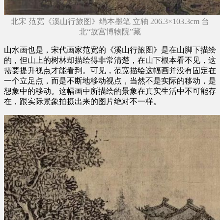
北宋 范宽《溪山行旅图》绢本墨笔 立轴 206.3×103.3cm 台
北“故宫博物院”藏
山水画也是，宋代画家范宽的《溪山行旅图》是在山脚下描绘
的，但山上的树林却描绘得非常清楚，在山下根本看不见，这
需要提升视点才能看到。可见，范宽描绘这幅画并没有固定在
一个立足点，而是不断地移动视点，当然不是实际的移动，是
想象中的移动。这幅画中所描绘的景象在真实生活中不可能存
在，跟实际景象拍摄出来的图片绝对不一样。