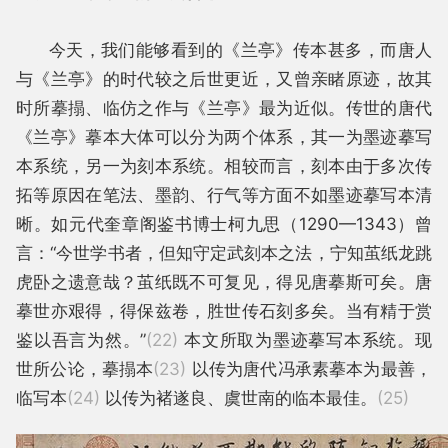
今天，我们能够看到的《兰亭》传本甚多，而唐人
与《兰亭》的时代较之后世更近，又曾亲睹原迹，故其
时所摹搨、临仿之作与《兰亭》最为近似。传世的唐代
《兰亭》摹本大体可以分为两个体系，其一为墨迹摹写
本系统，另一为刻本系统。相较而言，刻本由于多次传
拓等原因在笔法、墨韵、行气等方面不如墨迹摹写本清
晰。如元代奎章阁鉴书博士柯九思（1290—1343）曾
言：“今世学书者，但知守定武刻本之法，宁知茧纸龙跳
虎卧之遗意哉？茧纸既不可复见，得见唐摹斯可矣。唐
摹世亦艰得，得保兹卷，胜世传石刻多矣。当有精于赏
鉴以吾言为然。”
(22)
本文所取为墨迹摹写本系统。现
世所公论，摹搨本
(23)
以传为唐代冯承素摹本为最善，
临写本
(24)
以传为褚遂良、虞世南的临本最佳。
(25)