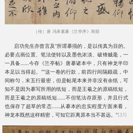
（传）唐 冯承素摹《兰亭序》局部
启功先生亦曾言及“所谓摹搨的，是以传真为目的。
必要点画位置、笔法使转以及墨色浓淡、破锋贼毫，一
一具备……今存《兰亭帖》唐摹诸本中，只有神龙半印
本足以当得起。”“这一卷的行款，前四行间隔颇疏，中
间称匀，末五行最密，但是帖尾本来并非没有余纸，可
知不是因为摹写所用的纸短，而是王羲之的原稿纸短，
而是王羲之的原稿纸短……不但笔法存原形，并且行式
也保存了超草的常态……从摹本的忠实程度方面来看，
神龙本既然这样精密，可知它距离原本当不甚远。”
(31)