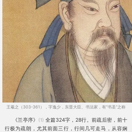
王羲之（303-361），字逸少，东晋大臣、书法家，有“书圣”之称
《兰亭序》
(1)
全篇324字，28行。前疏后密，前十
行极为疏朗，尤其前面三行，行间几可走马，从容娴