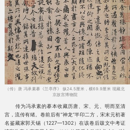
（传）唐
冯承素摹《兰亭序》
纵
24.5厘米，横69.9厘米
现藏北
京故宫博物院
传为冯承素的摹本收藏历唐、宋、元、明而至清
宫，流传有绪。卷前后有“神龙”半印二方，宋末元初著
名鉴藏家郭天锡（1227—1302）在该卷后跋文中考证