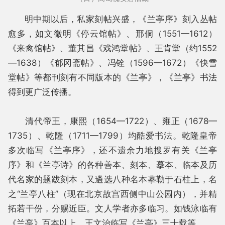
明中期以后，私家刻帖兴盛，《兰亭序》刻入丛帖
愈多，如文徵明《停云馆帖》、邢侗（1551—1612）
《来禽馆帖》、董其昌《戏鸿堂帖》、王肯堂（约1552
—1638）《郁冈斋帖》、冯铨（1596—1672）《快雪
堂帖》等都刊刻有不同版本的《兰亭》，《兰亭》书法
得到更广泛传播。
清代帝王，康熙（1654—1722）、雍正（1678—
1735）、乾隆（1711—1799）均酷爱书法。乾隆皇帝
多次临写《兰亭序》，还不遗余力地搜罗有关《兰亭
序》和《兰亭诗》的各种善本、刻本、摹本、临本及历
代名家的题跋刻本，又遴选八种名本摹勒于石柱上，名
之“兰亭八柱”（现在北京故宫西侧中山公园内），并精
拓若干份，分赐近臣。文人学者亦多临习。如钱泳临有
《兰亭》百本以上，王文治临写《兰亭》三十载等。