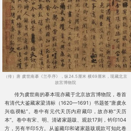
（传）唐 虞世南摹《兰亭序》，纵24.5厘米 横69厘米，现藏北京
故宫博物院
传为虞世南的摹本现亦藏于北京故宫博物院，卷首
有清代大鉴藏家梁清标（1620—1691）书题签“唐虞永
兴临禊帖”。卷中有元代天历内府藏印，故亦称“天历
本”。卷中有宋、明、清诸家题跋、观款17则，钤印104
方，另有半印5方。从鉴藏印和诸家题跋观款可知此卷