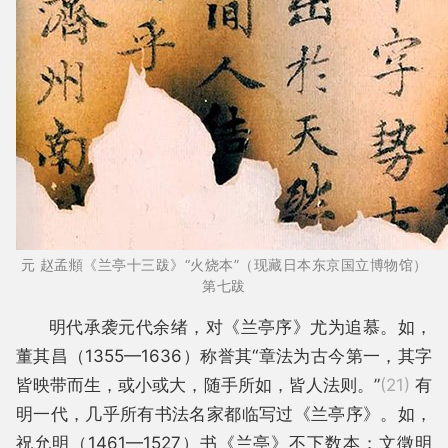
元 赵孟頫《兰亭十三跋》“火烧本”（现藏日本东京国立博物馆）
第七跋
明代承袭元代余绪，对《兰亭序》尤为追慕。如，
董其昌（1355—1636）称誉其“章法为古今第一，其字
皆映带而生，或小或大，随手所如，皆人法则。”
(21)
有
明一代，几乎所有书法名家都临写过《兰亭序》。如，
祝允明（1461—1527）书《兰亭》不下数本；文徵明