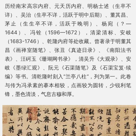
历经南宋高宗内府、元天历内府、明杨士述（生卒不
详）、吴治（生卒不详，活跃于明中后期）、董其昌、
茅止（生生卒不详，活跃于晚明）、杨宛（？—
1644）、冯铨（1596—1672），清梁清标、安岐
（1683-1746）、乾隆内府等处收藏。曾著录于明董其
昌《画禅室随笔》、张丑《真迹日录》、《南阳法书
表》、汪砢玉《珊瑚网书录》，清吴升《大观录》、安
岐《墨绿汇观》、阮元《石渠随笔》及《石渠宝笈·续
编》等书。清乾隆时刻入“兰亭八柱”，列为第一。此卷
与传为冯承素的摹本相较，点画较为圆转，少锐利笔
锋，墨色清淡，气息古穆和厚。