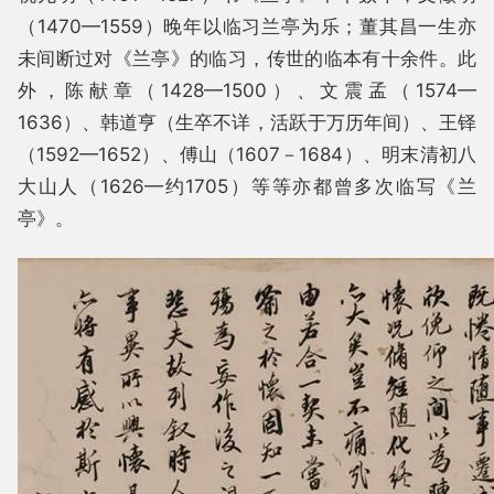
（1470—1559）晚年以临习兰亭为乐；董其昌一生亦
未间断过对《兰亭》的临习，传世的临本有十余件。此
外，陈献章（1428—1500）、文震孟（1574—
1636）、韩道亨（生卒不详，活跃于万历年间）、王铎
（1592—1652）、傅山（1607－1684）、明末清初八
大山人（1626—约1705）等等亦都曾多次临写《兰
亭》。