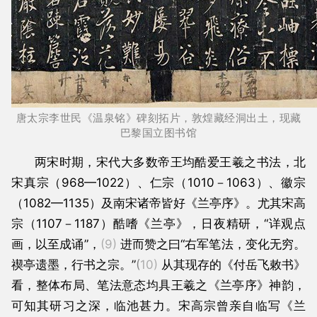
唐太宗李世民《温泉铭》碑刻拓片，敦煌藏经洞出土，现藏
巴黎国立图书馆
两宋时期，宋代大多数帝王均酷爱王羲之书法，北
宋真宗（968—1022）、仁宗（1010－1063）、徽宗
（1082—1135）及南宋诸帝皆好《兰亭序》。尤其宋高
宗（1107－1187）酷嗜《兰亭》，日夜精研，“详观点
画，以至成诵”，
(9)
进而赞之曰“右军笔法，变化无穷。
禊亭遗墨，行书之宗。”
(
10)
从其现存的《付岳飞敕书》
看，整体布局、笔法意态均具王羲之《兰亭序》神韵，
可知其研习之深，临池甚力。宋高宗曾亲自临写《兰