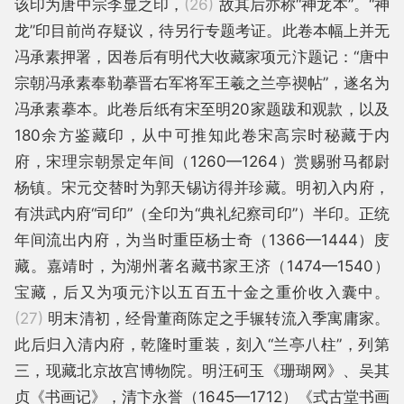
该印为唐中宗李显之印，
(26)
故其后亦称“神龙本”。“神
龙”印目前尚存疑议，待另行专题考证。此卷本幅上并无
冯承素押署，因卷后有明代大收藏家项元汴题记：“唐中
宗朝冯承素奉勒摹晋右军将军王羲之兰亭禊帖”，遂名为
冯承素摹本。此卷后纸有宋至明20家题跋和观款，以及
180余方鉴藏印，从中可推知此卷宋高宗时秘藏于内
府，宋理宗朝景定年间（1260—1264）赏赐驸马都尉
杨镇。宋元交替时为郭天锡访得并珍藏。明初入内府，
有洪武内府“司印”（全印为“典礼纪察司印”）半印。正统
年间流出内府，为当时重臣杨士奇（1366—1444）庋
藏。嘉靖时，为湖州著名藏书家王济（1474—1540）
宝藏，后又为项元汴以五百五十金之重价收入囊中。
(27)
明末清初，经骨董商陈定之手辗转流入季寓庸家。
此后归入清内府，乾隆时重装，刻入“兰亭八柱”，列第
三，现藏北京故宫博物院。明汪砢玉《珊瑚网》、吴其
贞《书画记》，清卞永誉（1645—1712）《式古堂书画