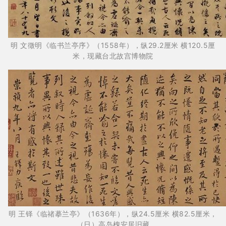
明 文徵明《临书兰亭序》（1558年），纵29.2厘米 横120.5厘
米，现藏台北故宫博物院
明 王铎《临禇摹兰亭》（1636年），纵24.5厘米 横82.5厘米，
（日）高岛槐安居旧藏