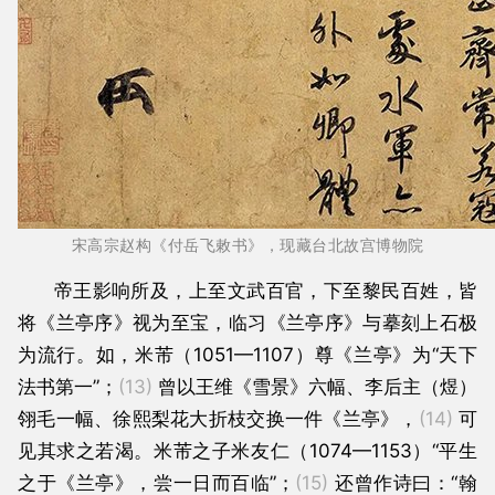
宋高宗赵构《付岳飞敕书》，现藏台北故宫博物院
帝王影响所及，上至文武百官，下至黎民百姓，皆
将《兰亭序》视为至宝，临习《兰亭序》与摹刻上石极
为流行。如，米芾（1051—1107）尊《兰亭》为“天下
法书第一”；
(13)
曾以王维《雪景》六幅、李后主（煜）
翎毛一幅、徐熙梨花大折枝交换一件《兰亭》，
(14)
可
见其求之若渴。米芾之子米友仁（1074—1153）“平生
之于《兰亭》，尝一日而百临”；
(15)
还曾作诗曰：“翰