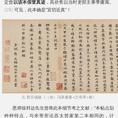
定曾
以该本假冒真迹
，高价售以当时吏部主事季庸寓。
(29)
可见，此本确是“宜切近真”！
元 郭天锡跋《（传）冯承素摹<兰亭序>卷》
恩师徐邦达先生曾将此本细节考之文献：“本帖点划
种种特点，与米芾所论苏太简家第二本相同的，计