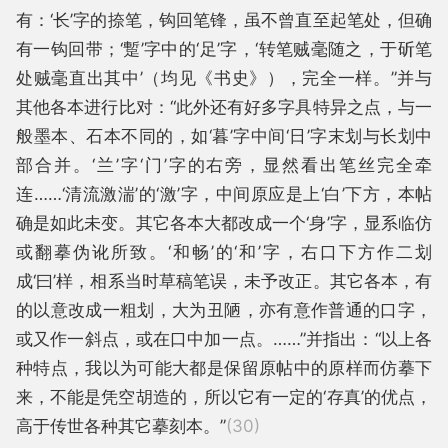
有：‘长’字的捺笔，钩回笔锋，虽不曾直至起笔处，但确
有一钩回带；‘蹔’字中的‘足’字，‘转笔贼毫随之，于斫笔
处贼毫直出其中’（均见《书史》），完全一样。”并与
其他各本进行比对：“此外还有好多字具特异之点，与一
般墨本、石本不同的，如‘暮’字中间‘日’字末划与长划中
部合并。‘兰’字‘门’字的右旁，显然看出笔丝完全牵
连……‘清流激湍’的‘激’字，中间原应是上‘白’下方，本帖
确是如此未变。其它各本大都改成一个‘身’字，显系临仿
或翻摹伪讹所致。‘和畅’的‘和’字，右口下方作二划
成‘曰’样，相系当时草稿笔误，未予改正。其它各本，有
的以意改成一粗划，大为丑陋，亦有意作普通的口字，
或又作一斜点，或在口中加一点。……”并指出：“以上各
种特点，我以为可能大都是保留原帖中的原样而仿摹下
来，不能是凭空胡造的，所以它有一定的‘存真’的优点，
高于传世各种其它摹刻本。”
(30)