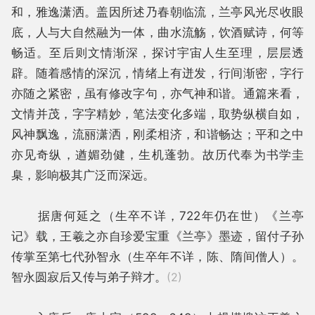
和，雅逸潇洒。盖因所述乃春朝临流，兰亭风光尽收眼
底，人与大自然融为一体，曲水流觞，饮酒赋诗，何等
畅适。至后则文情渐深，探讨宇宙人生至理，层层透
辟。随着感情的深沉，情绪上有迸发，行间渐密，字行
亦随之紧密，虽有修改字句，亦气神和谐。通篇来看，
文情并茂，字字精妙，笔法变化多端，取势纵横自如，
风神飘逸，流丽潇洒，刚柔相济，和谐畅达；平和之中
亦见奇纵，遒媚劲健，生机蓬勃。故历代奉为书学圭
臬，影响极其广泛而深远。
据唐何延之（生卒不详，722年仍在世）《兰亭
记》载，王羲之亦自珍爱宝重《兰亭》墨迹，留付子孙
传掌至第七代孙智永（生卒年不详，陈、隋间僧人）。
智永圆寂后又传与弟子辩才。
(2)