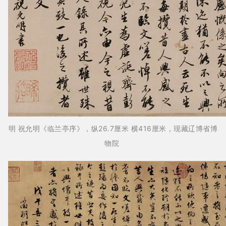
明 祝允明《临兰亭序》，纵26.7厘米 横416厘米，现藏辽博省博
物院