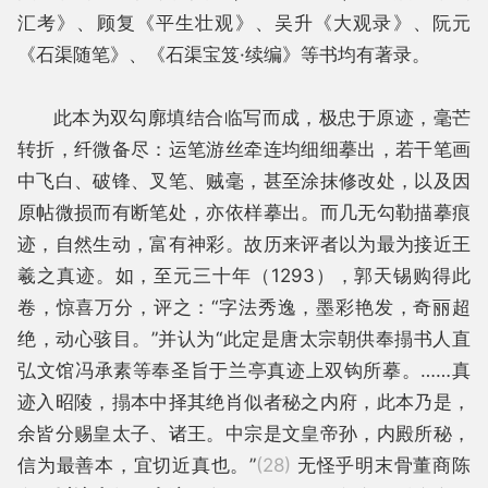
汇考》、顾复《平生壮观》、吴升《大观录》、阮元
《石渠随笔》、《石渠宝笈·续编》等书均有著录。
此本为双勾廓填结合临写而成，极忠于原迹，毫芒
转折，纤微备尽：运笔游丝牵连均细细摹出，若干笔画
中飞白、破锋、叉笔、贼毫，甚至涂抹修改处，以及因
原帖微损而有断笔处，亦依样摹出。而几无勾勒描摹痕
迹，自然生动，富有神彩。故历来评者以为最为接近王
羲之真迹。如，至元三十年（1293），郭天锡购得此
卷，惊喜万分，评之：“字法秀逸，墨彩艳发，奇丽超
绝，动心骇目。”并认为“此定是唐太宗朝供奉搨书人直
弘文馆冯承素等奉圣旨于兰亭真迹上双钩所摹。……真
迹入昭陵，搨本中择其绝肖似者秘之内府，此本乃是，
余皆分赐皇太子、诸王。中宗是文皇帝孙，内殿所秘，
信为最善本，宜切近真也。”
(28)
无怪乎明末骨董商陈