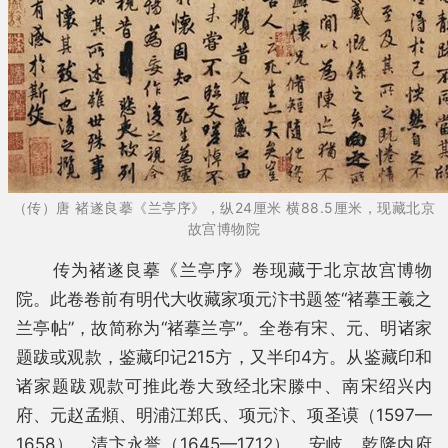
（传）唐 褚遂良摹《兰亭序》，纵24厘米 横88.5厘米，现藏北京
故宫博物院
传为褚遂良摹《兰亭序》卷现藏于北京故宫博物
院。此卷卷前有明代大收藏家项元汴书题签“褚摹王羲之
兰亭帖”，故简称为“褚摹兰亭”。全卷有宋、元、明诸家
题跋或观款，鉴藏印记215方，又半印4方。从鉴藏印和
诸家题跋观款可推此卷大致经北宋滕中、南宋绍兴内
府、元赵孟頫、明浦江郑氏、项元汴、项圣谟（1597—
1658）、清卞永誉（1645—1712）、安岐、乾隆内府