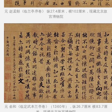
元 赵孟頫《临兰亭序卷》 纵27.4厘米，横102厘米，现藏北京故
宫博物院
元 俞和《临定武本兰亭卷》（1360年），纵26.7厘米 横83.7厘
米，现藏北京故宫博物院