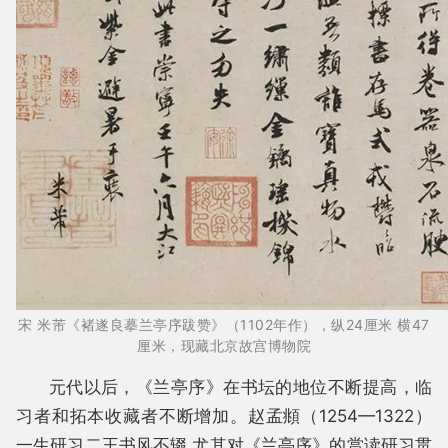
宋 米芾《褚遂良摹兰亭序跋赞》（1102年作），纵24厘米 横47
厘米，现藏北京故宫博物院
元代以后，《兰亭序》在书坛的地位不断提高，临
习者和拓本收藏者不断增加。赵孟頫（1254—1322）
一生研习二王书风不辍,尤其对《兰亭序》的赏读研习贯