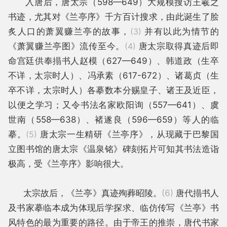
入唐后，唐太宗（598—649）大规模搜访王羲之
书迹，尤其对《兰亭序》千方百计搜求，由此诞生了脍
炙人口的萧翼赚兰亭的故事，
(3)
并有以此为情节的
《萧翼赚兰亭图》流传至今。
(4)
唐太宗取得真迹后即
命宫廷供奉搨书人赵模（627—649）、韩道政（生卒
不详，太宗时人）、冯承素（617-672）、诸葛贞（生
卒不详，太宗时人）各摹数本分赐皇子、诸王及近臣，
以便之学习；又令书法名家欧阳询（557—641）、虞
世南（558—638）、褚遂良（596—659）等人的临
摹。
(5)
唐太宗一生精研《兰亭序》，从现藏于巴黎国
立图书馆的唐太宗《温泉铭》碑刻拓片可知其书法造诣
极高，受《兰亭序》影响很大。
太宗故后，《兰亭》真迹殉葬昭陵。
(6)
唐代搨书人
及书家摹临本成为体现后学探求、临仿传写《兰亭》书
风特色的最为重要的路径。由于帝王的推崇，唐代书家