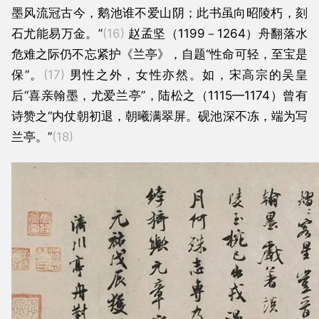
墨风流冠古今，鹅池谁不爱山阴；此书虽向昭陵朽，刻
石尤能易万金。”
(16)
赵孟坚（1199－1264）舟翻落水
危难之际仍不忘紧护《兰亭》，自题“性命可轻，至宝是
保”。
(17)
男性之外，女性亦然。如，宋高宗的吴皇
后“喜亲翰墨，尤爱兰亭”，陆松之（1115—1174）曾有
诗赞之“内仗朝初退，朝曦满翠屏。砚池深不冻，端为写
兰亭。”
(18)