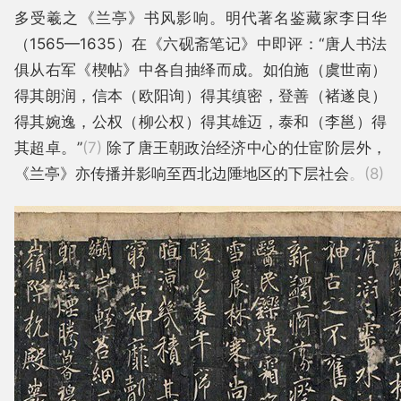
多受羲之《兰亭》书风影响。明代著名鉴藏家李日华
（1565—1635）在《六砚斋笔记》中即评：“唐人书法
俱从右军《楔帖》中各自抽绎而成。如伯施（虞世南）
得其朗润，信本（欧阳询）得其缜密，登善（褚遂良）
得其婉逸，公权（柳公权）得其雄迈，泰和（李邕）得
其超卓。”
(7)
除了唐王朝政治经济中心的仕宦阶层外，
《兰亭》亦传播并影响至西北边陲地区的下层社会
。(8)