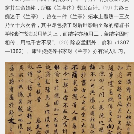
穿其生命始终，所临《兰亭序》数以百计。
(19)
其终日
痴迷于《兰亭》，曾在一件《兰亭》拓本上题跋十三次
乃至十六次者，其中即包括了对后世影响至深的精辟书
学论断“书法以用笔为上，而结字亦须用工，盖结字因时
相传，用笔千古不易”。
(20)
除赵孟頫外，俞和（1307
—1382）、康里夒夒等书家对《兰亭》亦有深入研习。