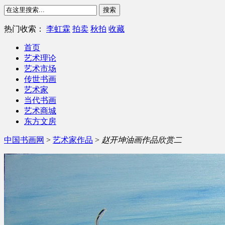
热门收索：
李虹霖
拍卖
秋拍
收藏
首页
艺术理论
艺术市场
传世书画
艺术家
当代书画
艺术商城
东方文房
中国书画网
>
艺术家作品
>
赵开坤油画作品欣赏二