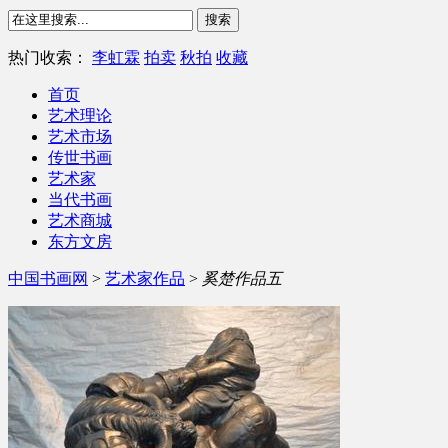
热门收索：
李虹霖
拍卖
秋拍
收藏
首页
艺术理论
艺术市场
传世书画
艺术家
当代书画
艺术商城
东方文房
中国书画网
>
艺术家作品
>
奚楚作品五