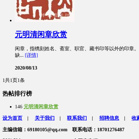
元明清闲章欣赏
闲章，指镌刻姓名、斋室、职官、藏书印等以外的印章。
缺...
[详情]
2020/08/13
1
共1页
1条
热帖排行榜
146
元明清闲章欣赏
设为首页
|
关于我们
|
联系我们
|
招聘信息
|
收
主编信箱：69180105@qq.com 联系电话：18701276487