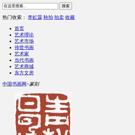
热门收索：
李虹霖
秋拍
拍卖
收藏
首页
艺术理论
艺术市场
传世书画
艺术家
当代书画
艺术商城
东方文房
中国书画网
>
篆刻