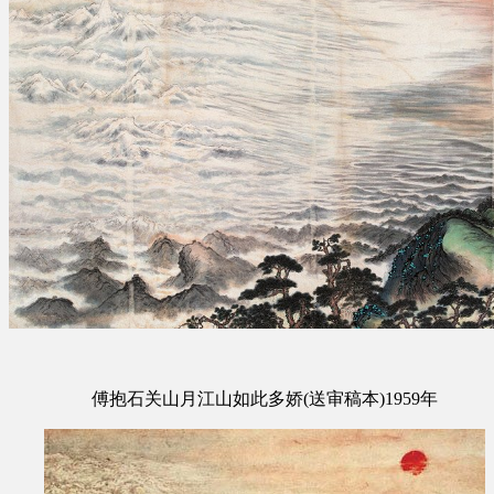
傅抱石关山月江山如此多娇(送审稿本)1959年