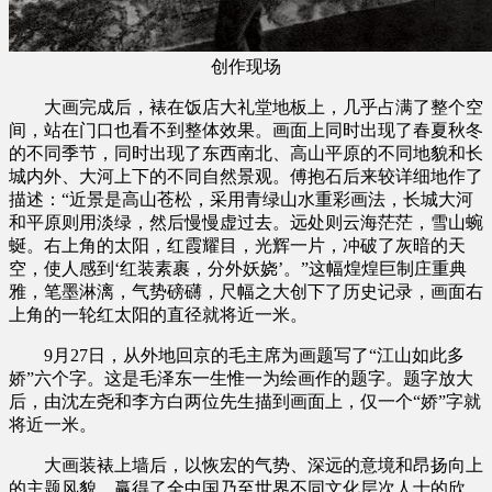
创作现场
大画完成后，裱在饭店大礼堂地板上，几乎占满了整个空
间，站在门口也看不到整体效果。画面上同时出现了春夏秋冬
的不同季节，同时出现了东西南北、高山平原的不同地貌和长
城内外、大河上下的不同自然景观。傅抱石后来较详细地作了
描述：“近景是高山苍松，采用青绿山水重彩画法，长城大河
和平原则用淡绿，然后慢慢虚过去。远处则云海茫茫，雪山蜿
蜒。右上角的太阳，红霞耀目，光辉一片，冲破了灰暗的天
空，使人感到‘红装素裹，分外妖娆’。”这幅煌煌巨制庄重典
雅，笔墨淋漓，气势磅礴，尺幅之大创下了历史记录，画面右
上角的一轮红太阳的直径就将近一米。
9月27日，从外地回京的毛主席为画题写了“江山如此多
娇”六个字。这是毛泽东一生惟一为绘画作的题字。题字放大
后，由沈左尧和李方白两位先生描到画面上，仅一个“娇”字就
将近一米。
大画装裱上墙后，以恢宏的气势、深远的意境和昂扬向上
的主题风貌，赢得了全中国乃至世界不同文化层次人士的欣