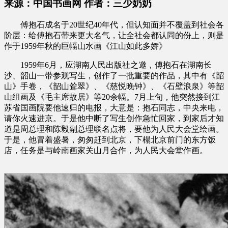
来源：中国书画网 作者：三少奶奶
傅抱石成名于20世纪40年代，但认知面并不覆盖到社会各
阶层：给傅抱石带来更大名气，让全社会都认同的份上，则是
作于1959年秋的巨幅山水画《江山如此多娇》
1959年6月，应湖南人民出版社之邀，傅抱石在湖南长
沙、韶山一带参观写生，创作了一批重要的作品，其中有《韶
山》手卷，《韶山耸翠》、《慈悦晚钟》、《石壁浪泉》等韶
山组画及《毛主席故居》等20余幅。7月上旬，他突然接到江
苏省国画院要他速归的电报，大意是：抱石同志，中央来电，
请你火速进京。于是他中断了写生创作急忙回家，到家后才知
道是周总理和陈毅副总理联名点将，要他为人民大会堂绘画。
于是，他冒着盛暑，匆匆赶到北京，下榻北京前门的东方饭
店，任务是与岭南画家关山月合作，为人民大会堂作画。