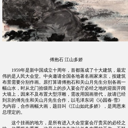
傅抱石 江山多娇
1959年是新中国成立十周年，首都落成了十大建筑，最宏
伟的是人民大会堂。中央邀请全国各地著名画家来京，按建筑
布景需要分别作画。原打算请傅抱石和关山月先生分别各画一
幅山水，时从北门拾级而上的步入宴会厅必经之地的迎面开阔
大墙上，因来不及布置大型浮雕，需改用国画替代，故请已经
到京的傅先生和关山月先生合作，以毛泽东词《沁园春·雪》
为内容，合作画幅大画，题目叫《江山如此多娇》，是周恩来
总理定的。
这个挂画的地方，是所有进入大会堂宴会厅贵宾的必经之