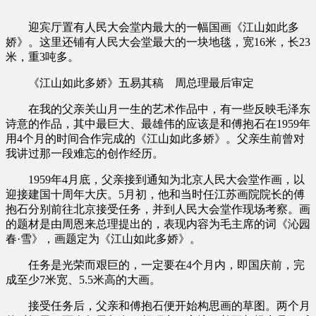
迎宾厅置有人民大会堂内最大的一幅国画《江山如此多
娇》。这里还铺有人民大会堂最大的一块地毯，宽16米，长23
米，重3吨多。
《江山如此多娇》五易其稿 周总理最后审定
在我的父亲关山月一生的艺术作品中，有一些反映毛泽东
诗意的作品，其中最巨大、最雄伟的应该是和傅抱石在1959年
用4个月的时间合作完成的《江山如此多娇》。父亲生前曾对
我讲过那一段难忘的创作经历。
1959年4月底，父亲接到通知为北京人民大会堂作画，以
迎接建国十周年大庆。5月初，他和当时任江苏画院院长的傅
抱石分别前往北京接受任务，并到人民大会堂作现场考察。画
的题材是由周恩来总理提出的，表现内容为毛主席的词《沁园
春·雪》，画题定为《江山如此多娇》。
任务是光荣而艰巨的，一定要在4个月内，即国庆前，完
成至少7米宽、5.5米高的大画。
接受任务后，父亲和傅抱石便开始构思画的草图。两个月