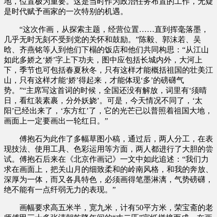
地，位置极为重要。这是当时作为政治任务布置的工作，无疑
是时代赋予画家的一次特别的机遇。
“这次作画，从探索主题，经营位置……直到挥毫落墨，
几乎无时无刻不受到党的关怀和鼓励。”陈毅、郭沫若、吴
晗、齐燕铭等人到他们下榻的饭店和他们共同构思：“从江山
如此多娇之‘娇’字上下功夫，图中应包括长城内外，大河上
下，季节也可包括春夏秋冬，只有这样才能概括祖国的壮美江
山，只有这样才能‘娇’得起来，才能体现‘多’的磅礴气
势。”“主席写这首词的时候，全国还没有解放，词里有‘须晴
日，看红装素裹，分外妖娆’。可是，今天情况不同了，‘太
阳’已经出来了，‘东方红’了，它的光芒已以普照着祖国大地，
画面上一定要画出一轮红日。”
傅抱石为此作了多幅草图小稿，通过后，两人分工，在表
现技法、使用工具、色彩运用等方面，两人都进行了大胆的尝
试。傅抱石后来在《北京作画记》一文中如此追述：“我们力
求在画面上，把关山月的细致柔和的岭南风格，和我的奔放、
深厚为一体，而又各具特色，必须画得笔墨淋漓，气势磅礴，
绝不能有一点纤弱无力的表现。”
画幅要求高五米半，宽九米，计有50平方米，荣宝斋的老