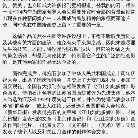
赏、赞美，也立即成为许多报刊竞相报道、登载的内容，很长
一段时间内作为国家领导人会见重要外宾时合影的背景而经常
出现在各种新闻媒介中，从而成为民族精神的象征而家喻户
晓，同时也在中国绘画史上留下了重要的一章。
这幅作品虽然在构图等许多设想上，不得不听取负责同志
及其他有关方面的建议，难免有束手束脚之感，因此未能尽显
先生的技艺、才能，特别是“抱石皴”技法，但它的尺幅之大、
气势之磅礴，却是无与伦比的，特别是它产生的广泛的社会影
响，是其他画家和作品无法企及的。
画作完成后，傅抱石参加了中华人民共和国成立十周年庆
祝大会，出席了国庆招待会，并登上了天安门观礼台，参加了
国庆观礼。全国各大报刊杂志相继发表了《江山如此多娇》彩
色画页。傅抱石所领导的江苏省国画院被评为先进集体，他本
人当选为江苏省1959年度先进工作者，并作为特邀代表参加江
苏省“群英会”，戴上大红花，还当选为全国群英大会代表。
《新华日报》发表傅抱石的文章和《江山如此多娇》图，《南
京日报》发表他的文章《北京作画记》和《江山如此多娇》画
及作画时照片。《北京文艺》《文汇报》、《美术》等，陆续
发表了他个人以及和关山月合作的创作体会文章。