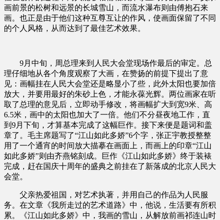
画前景的松树和远景的长城雪山，而流水瀑布则由傅抱石来
画。也正是由于他们这种互尊互让的作风，使画面保留了不同
的个人风格，从而达到了最佳艺术效果。
9月中旬，周总理来到人民大会堂现场作最后的审定。总
理仔细地从各个角度观察了大画，在赞扬的前提下提出了意
见：画幅挂在人民大会堂还是略显小了些，此外太阳也要加倍
放大，并要用最好的朱砂上色，才能永葆光辉。两位画家在听
取了总理的意见后，立即动手修改，将画幅扩大到宽9米、高
6.5米，画中的太阳也加大了一倍。他们不分昼夜地工作，直
到9月下旬，才算基本完成了这幅巨作。接下来便是题词和盖
章了。毛主席题写了“江山如此多娇”6个字，张正宇教授整整
用了一个通宵的时间放大描摹在画面上，而画上的印章“江山
如此多娇”则由齐燕铭刻成。巨作《江山如此多娇》终于装裱
完成，赶在国庆十周年的盛典之前挂在了新落成的北京人民大
会堂。
父亲热爱祖国，对艺术执著，并用自己的作品为人民服
务。在文章《我所走过的艺术道路》中，他说，生活要有所积
累。《江山如此多娇》中，我画的雪山，从解放前画祁连山时