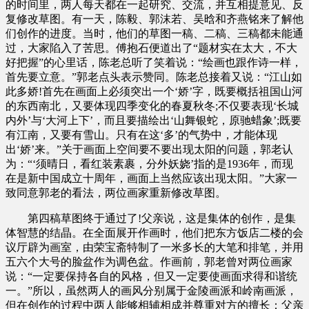
的时间里，两人每天都在一起研究、交流，并互相提意见、反
复修改草图。有一天，陈毅、郭沫若、吴晗和齐燕铭来了解他
们创作的进度。当时，他们的草图一稿、二稿、三稿都未能通
过，大家陷入了苦思。傅抱石便道出了“题材实在太大，不大
好把握”的心里话，陈老总听了笑着说：“绘画也跟作诗一样，
首先要立意。”郭老点头表示赞同。陈老总接着又说：“江山如
此多娇!首先在画面上必须突出一个‘娇’字，既要概括祖国山河
的东西南北，又要体现四季变化的春夏秋冬;不仅要表现‘长城
内外’与‘大河上下’，而且要描绘出‘山舞银蛇，原驰蜡象’;既要
有江南，又要有雪山。只有在这‘多’的气势中，才能体现
出‘娇’来。”关于画面上空间要不要出现太阳的问题，郭老认
为：“‘须晴日，看红装素裹，分外妖娆’指的是1936年，而现
在是新中国成立十周年，画面上当然应该出现太阳。”大家一
致同意郭老的看法，两位画家重新修改草图。
第四稿草图终于通过了!父亲说，这是集体的创作，是集
体智慧的结晶。在全面展开作画时，他们把东方饭店二楼的会
议厅辟为画室，由荣宝斋特制了一米多长的大笔和排笔，并用
五六个大号的脸盆作为调色盆。作画前，郭老曾对两位画家
说：“一定要保持各自的风格，但又一定要使画面求得和谐统
一。”所以，虽然两人的画风分别属于金陵画派和岭南画派，
但在创作的过程中两人能够相辅相成并尊重对方的擅长：父亲