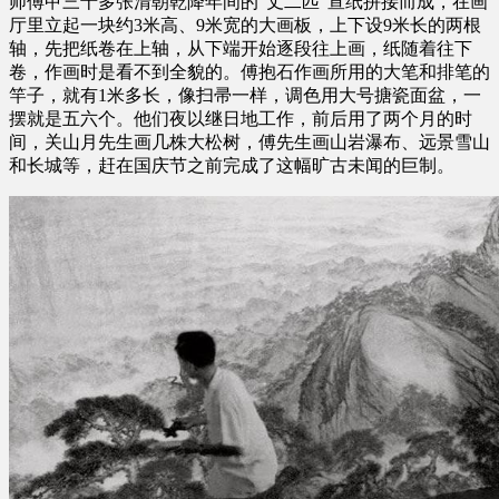
师傅甲三十多张清朝乾降年间的“丈二匹”宣纸拼接而成，在画
厅里立起一块约3米高、9米宽的大画板，上下设9米长的两根
轴，先把纸卷在上轴，从下端开始逐段往上画，纸随着往下
卷，作画时是看不到全貌的。傅抱石作画所用的大笔和排笔的
竿子，就有1米多长，像扫帚一样，调色用大号搪瓷面盆，一
摆就是五六个。他们夜以继日地工作，前后用了两个月的时
间，关山月先生画几株大松树，傅先生画山岩瀑布、远景雪山
和长城等，赶在国庆节之前完成了这幅旷古未闻的巨制。