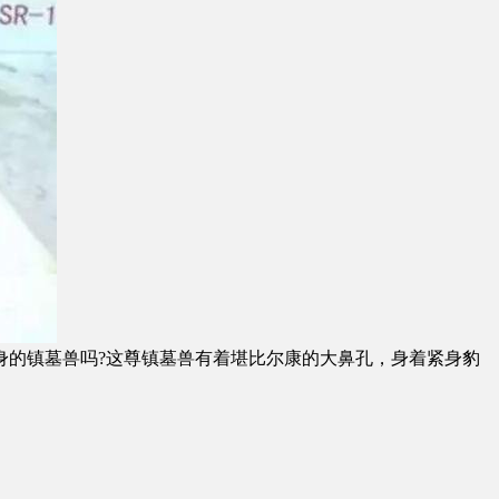
的镇墓兽吗?这尊镇墓兽有着堪比尔康的大鼻孔，身着紧身豹