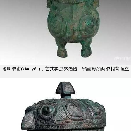
(xiāo yǒu)，它其实是盛酒器。鸮卣形如两鸮相背而立，高1