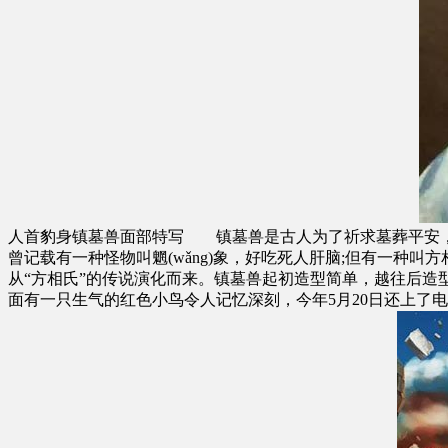
人首豹身镇墓兽面部特写 镇墓兽是古人为了祈求墓葬平安
曾记载有一种怪物叫魍(wǎng)象，好吃死人肝脑;但有一种
从“方相氏”的传说演化而来。镇墓兽起初造型简单，越往后
面有一只生气的红色小鸟令人记忆深刻，今年5月20日还上了