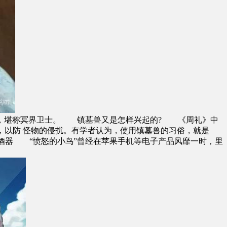
兽，堪称冥界卫士。 镇墓兽又是怎样兴起的? 《周礼》中
侧，以防 怪物的侵扰。有学者认为，使用镇墓兽的习俗，就是
酒器 “愤怒的小鸟”曾经在苹果手机等电子产品风靡一时，里