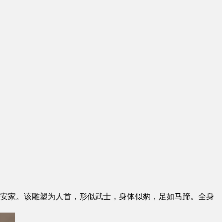
馆安家。该雕塑为人首，形似武士，身体似豹，足如马蹄。全身