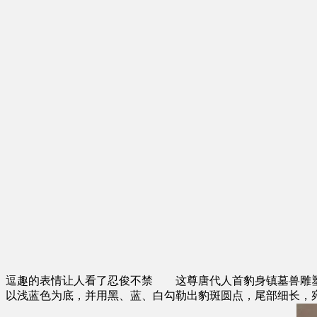
逗趣的表情让人看了忍俊不禁 这尊唐代人首豹身镇墓兽雕塑
以浅蓝色为底，并用黑、蓝、白勾勒出豹斑圆点，尾部细长，