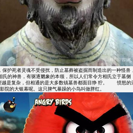
，保护死者灵魂不受侵扰，防止墓葬被盗掘而制造出的一种怪
叫方相氏的神兽，有驱逐魍象的本领，所以人们常令方相氏立于墓
造型越是复杂，但相通的是大多数镇墓兽都面目狰 狞。 愤怒的
电影院的大银幕呢。这只脾气暴躁的小鸟叫做胖红。