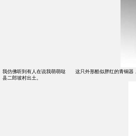
我仿佛听到有人在说我萌萌哒 这只外形酷似胖红的青铜器，名叫鸮卣
县二郎坡村出土。