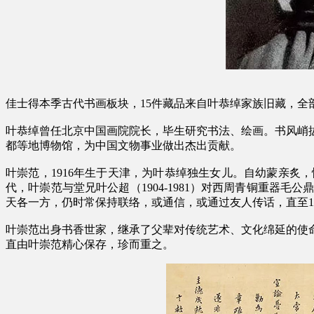
佳士得本季古代书画板块，15件藏品来自叶恭绰家族旧藏，全
叶恭绰曾任北京中国画院院长，毕生研究书法、绘画。书风峭
都等地博物馆，为中国文物事业做出杰出贡献。
叶崇范，1916年生于天津，为叶恭绰独生女儿。自幼蒙亲炙
代，叶崇范与堂兄叶公超（1904-1981）对西周青铜重器毛
天各一方，仍时常保持联络，或通信，或通过友人传话，直至19
叶崇范出身书香世家，继承了父辈对传统艺术、文化绵延的使命
直由叶崇范精心保存，珍而重之。