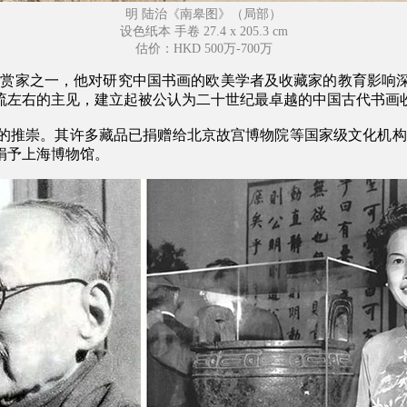
明 陆治《南皋图》（局部）
设色纸本 手卷 27.4 x 205.3 cm
估价：HKD 500万-700万
藏家和鉴赏家之一，他对研究中国书画的欧美学者及收藏家的教育
流左右的主见，建立起被公认为二十世纪最卓越的中国古代书画
推崇。其许多藏品已捐赠给北京故宫博物院等国家级文化机构，特别
捐予上海博物馆。