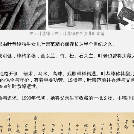
左：
叶恭绰；右：
叶恭绰独生女儿叶崇范
部由叶恭绰独生女儿叶崇范精心保存长达半个世纪之久。
拔刚健，绰约多姿，画以兰、竹、松、石为主。叶老也曾将所藏
，性格开朗，箭术、马术、高球、戏剧样样精通。叶恭绰称其燊儿
公鼎的保全与守护，有着重要功劳。1948年，叶崇范前往香港与
68年叶恭绰逝世。
与追求。1990年代初，她将父亲生前收藏的一批文物、手稿