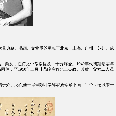
大量典籍、书画、文物重器尽献于北京、上海、广州、苏州、成
、燊女，在诗文中常常提及，十分疼爱。1940年代初期动荡年
父亲同住，至1950年三月叶恭绰启程北上参政。其后，父女二人虽
捐赠于众。此次佳士得呈献叶恭绰家族珍藏书画，半个世纪以来一