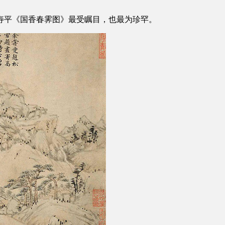
寿平《国香春霁图》最受瞩目，也最为珍罕。