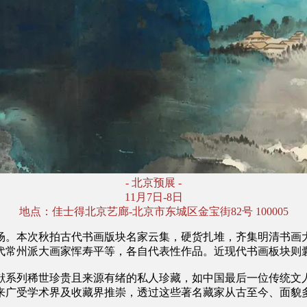
- 北京预展 -
11月7日-8日
地点：佳士得北京艺廊-北京市东城区金宝街82号 100005
场。本次秋拍古代书画版块名家云集，硬货扎堆，齐集明清书画
代常州派大画家恽寿平等，各自代表性作品。近现代书画板块则
献系列稀世珍贵且来源有绪的私人珍藏，如中国最后一位传统文
来广受学术界及收藏界推崇，透过这些著名藏家从古至今、面貌