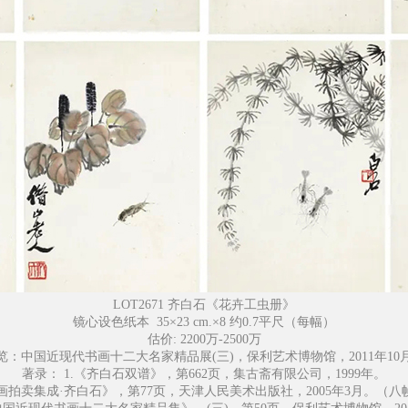
LOT2671 齐白石《花卉工虫册》
镜心设色纸本 35×23 cm.×8 约0.7平尺（每幅）
估价: 2200万-2500万
览：中国近现代书画十二大名家精品展(三)，保利艺术博物馆，2011年10
著录：
1.《齐白石双谱》，第662页，集古斋有限公司，1999年。
书画拍卖集成·齐白石》，第77页，天津人民美术出版社，2005年3月。（八