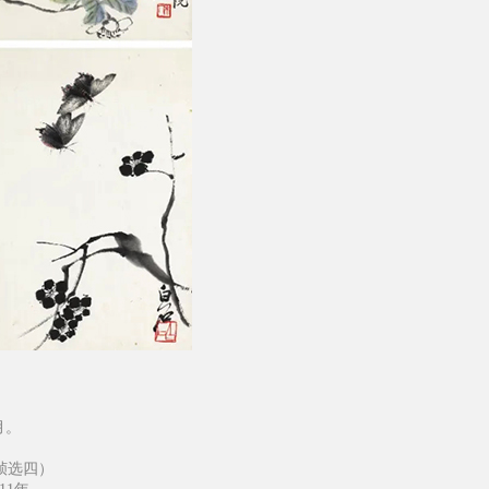
月。
帧选四）