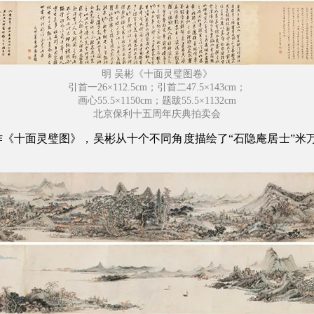
明 吴彬《十面灵璧图卷》
引首一26×112.5cm；引首二47.5×143cm；
画心55.5×1150cm；题跋55.5×1132cm
北京保利十五周年庆典拍卖会
十面灵璧图》，吴彬从十个不同角度描绘了“石隐庵居士”米