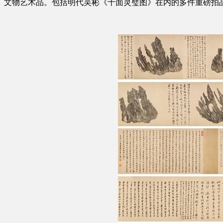
文物艺术品。包括明代吴彬《十面灵璧图》在内的多件重磅拍