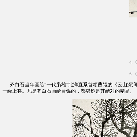
4.《
6.《
齐白石当年画给“一代枭雄”北洋直系首领曹锟的《云山深涧》
一级上将。凡是齐白石画给曹锟的，都堪称是其绝对的精品。