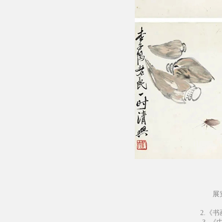
展
2.《