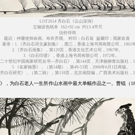
LOT2614 齐白石《云山深涧》
立轴设色纸本 162×92 cm 约13.4平尺
估价待询
题识：仲珊使帅命画。布衣齐璜。
钤印：白石翁 鉴藏印：我家欢喜
著录：
1.《齐白石诗文篆刻集》，图三，香港上海书局有限公司，1961
2.《齐白石画集》，第129页，香港文化艺术公司，1967年。
3.《白石印谱》，香港上海书局有限公司，1972年。
二十世纪中国画家研究丛书—齐白石》，第144页，天津杨柳青出版社，19
5.《名家翰墨》，（第14期），第49-53页，2006年6月1日再版。
齐白石研究》，（第二辑），第118页，北京画院编，广西美术出版社，20
，为白石老人一生所作山水画中最大单幅作品之一。曹锟（1862