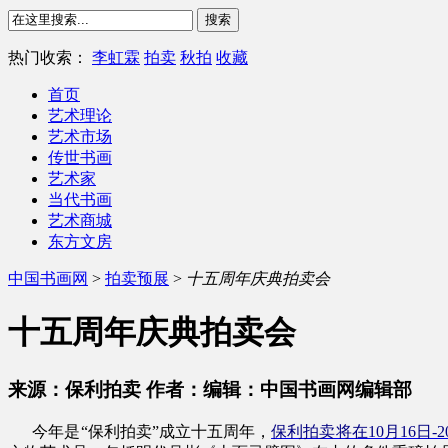
热门收索：
李虹霖
拍卖
秋拍
收藏
首页
艺术理论
艺术市场
传世书画
艺术家
当代书画
艺术商城
东方文房
中国书画网
>
拍卖预展
>
十五周年庆典拍卖会
十五周年庆典拍卖会
来源：保利拍卖 作者：编辑：中国书画网编辑部
今年是“保利拍卖”成立十五周年，
保利拍卖将在10月16日-