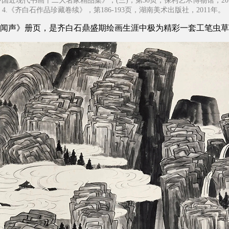
《中国近现代书画十二大名家精品集》，(三)，第50页，保利艺术博物馆，20
4.《齐白石作品珍藏卷续》，第186-193页，湖南美术出版社，2011年。
闻声》册页，是齐白石鼎盛期绘画生涯中极为精彩一套工笔虫草