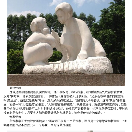
倔强性格
这就是倔强的潘鹤最真实的写照，他不畏权势，我行我素，在“雕塑作品九成都曾被质疑、
反对”的时候，他依然淡定自若，一件作品《睬你都傻》足以回应。“父亲会客和创作的居室名
叫‘戆居居’，他也就是戆居(粤语，意为呆头呆脑)居士。”潘鹤的儿子潘奋说，这种“戆居”并非贬
义，而是一种“大智若愚”的表现，“人家都说‘难得糊涂’，既然是难得，就是没有得选择的，但是
父亲他自认‘戆居’却是可以时时刻刻选择‘糊涂’。他生活不计较得失，也不在意是否富裕，平时也
没有刻意去养生，只要有人和他聊天让他创作就足矣，这也是他长寿的秘诀。”
专家评价
美术家李正天曾评价潘鹤说：“潘老师不但是一个艺术家，而且是一个思想家和哲学家。”潘
鹤雕塑的作品不仅仅只有一个形象，而是深藏灵魂的。