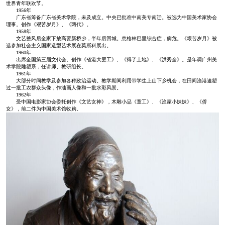
世界青年联欢节。
1956年
广东省筹备广东省美术学院，未及成立。中央已批准中南美专南迁。被选为中国美术家协会
理事。创作《艰苦岁月》、《两代》。
1958年
文艺整风后全家下放高要新桥乡，半年后回城。患格林巴里综合症，病危。《艰苦岁月》被
选参加社会主义国家造型艺术展在莫斯科展出。
1960年
出席全国第三届文代会。创作《省港大罢工》、《得了土地》、《洪秀全》。是年调广州美
术学院雕塑系，任讲师、教研组长。
1961年
大部分时间教学及参加各种政治运动。教学期间利用带学生上山下乡机会，在田间渔港速塑
过一批工农群众头像，作油画人像和一批水彩风景。
1962年
受中国电影家协会委托创作《文艺女神》，木雕小品《童工》、《渔家小妹妹》、《侨
女》，前二件为中国美术馆收购。