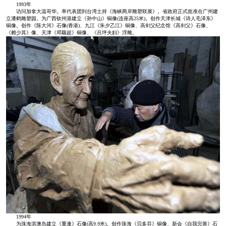
1993年
访问加拿大温哥华。率代表团到台湾土持《海峡两岸雕塑联展》。省政府正式批准在广州建
立潘鹤雕塑园。为广西钦州港建立《孙中山》铜像(连座高25米)。创作天津长城《诗人毛泽东》
铜像。创作《陈大河》石像(香港)、九江《朱夕乙江》铜像、高剑父纪念馆《高剑父》石像、
《赖少其》像、天津《邓颖超》铜像、《吕坪夫妇》浮雕。
1994年
为珠海淇澳岛建立《重逢》石像(高9.9米)。创作珠海《贝多芬》铜像、新会《自我完善》石