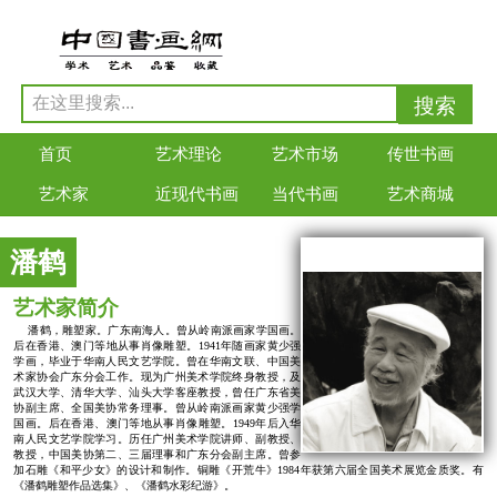
首页
艺术理论
艺术市场
传世书画
艺术家
近现代书画
当代书画
艺术商城
潘鹤
艺术家简介
潘鹤，雕塑家。广东南海人。曾从岭南派画家学国画。
后在香港、澳门等地从事肖像雕塑。1941年随画家黄少强
学画，毕业于华南人民文艺学院。曾在华南文联、中国美
术家协会广东分会工作。现为广州美术学院终身教授，及
武汉大学、清华大学、汕头大学客座教授，曾任广东省美
协副主席、全国美协常务理事。曾从岭南派画家黄少强学
国画。后在香港、澳门等地从事肖像雕塑。1949年后入华
南人民文艺学院学习。历任广州美术学院讲师、副教授、
教授，中国美协第二、三届理事和广东分会副主席。曾参
加石雕《和平少女》的设计和制作。铜雕《开荒牛》1984年获第六届全国美术展览金质奖。有
《潘鹤雕塑作品选集》、《潘鹤水彩纪游》。