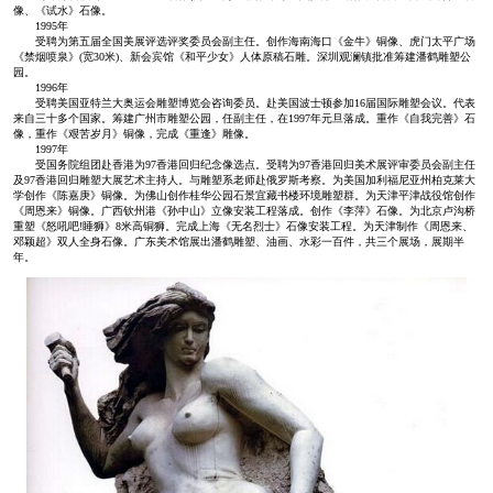
像、《试水》石像。
1995年
受聘为第五届全国美展评选评奖委员会副主任。创作海南海口《金牛》铜像、虎门太平广场
《禁烟喷泉》(宽30米)、新会宾馆《和平少女》人体原稿石雕。深圳观澜镇批准筹建潘鹤雕塑公
园。
1996年
受聘美国亚特兰大奥运会雕塑博览会咨询委员。赴美国波士顿参加16届国际雕塑会议。代表
来自三十多个国家。筹建广州市雕塑公园，任副主任，在1997年元旦落成。重作《自我完善》石
像，重作《艰苦岁月》铜像，完成《重逢》雕像。
1997年
受国务院组团赴香港为97香港回归纪念像选点。受聘为97香港回归美术展评审委员会副主任
及97香港回归雕塑大展艺术主持人。与雕塑系老师赴俄罗斯考察。为美国加利福尼亚州柏克莱大
学创作《陈嘉庚》铜像。为佛山创作桂华公园石景宜藏书楼环境雕塑群。为天津平津战役馆创作
《周恩来》铜像。广西钦州港《孙中山》立像安装工程落成。创作《李萍》石像。为北京卢沟桥
重塑《怒吼吧!睡狮》8米高铜狮。完成上海《无名烈士》石像安装工程。为天津制作《周恩来、
邓颖超》双人全身石像。广东美术馆展出潘鹤雕塑、油画、水彩一百件，共三个展场，展期半
年。