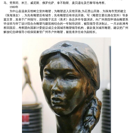
马、梵蒂冈、米兰、威尼斯、佛罗伦萨、拿不勒斯、庞贝遗址及巴黎等地考察。
1980年
为中山县温泉宾馆树立室外雕塑，为雕塑进入宾馆开路;为石景山开路，为珠海市荒郊建立
《珠海渔女》，为先有雕塑后有城市，先有雕塑后有传说开路。写《雕塑主要出路在室外》等多
篇文章，发表于广州报刊，后转载于北京《美术》杂志并作专题演讲。向广州美院申请由雕塑系
毕业班与华丁设计院合办雕塑与建筑相结合的一年制培训班，被院领导否决制止。一月从欧洲考
察回国后，考察团向国家计委提议成立全国城市雕塑领导机构，拨款复兴城市雕塑。建议把广州
解放纪念碑领导小组保留兼管广州市户外雕塑，被批准并任命为副组长。