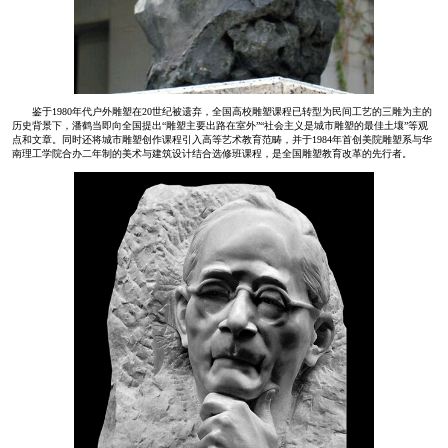
鉴于1980年代户外雕塑在20世纪被遗弃，全国高校雕塑课程已转型为民间工艺的三雕为主的
历史背景下，潘鹤当即向全国提出“雕塑主要出路在室外”“社会主义是城市雕塑的最佳土壤”等观
点和文章。同时还将城市雕塑创作课程引入高等艺术教育范畴，并于1984年首创美院雕塑系与华
南理工学院合办二年制的美术与建筑设计结合选修班课程，是全国雕塑教育改革的先行者。