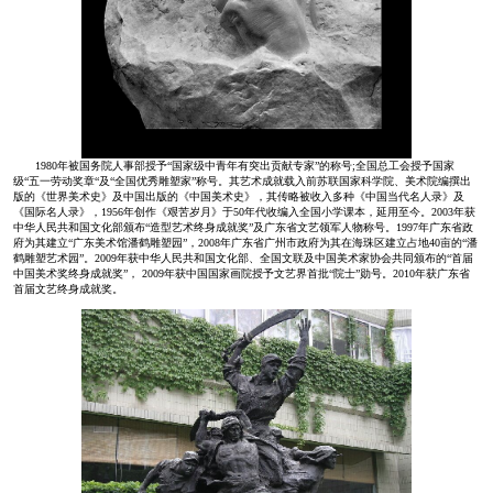
1980年被国务院人事部授予“国家级中青年有突出贡献专家”的称号;全国总工会授予国家
级“五一劳动奖章“及“全国优秀雕塑家”称号。其艺术成就载入前苏联国家科学院、美术院编撰出
版的《世界美术史》及中国出版的《中国美术史》，其传略被收入多种《中国当代名人录》及
《国际名人录》，1956年创作《艰苦岁月》于50年代收编入全国小学课本，延用至今。2003年获
中华人民共和国文化部颁布“造型艺术终身成就奖”及广东省文艺领军人物称号。1997年广东省政
府为其建立“广东美术馆潘鹤雕塑园”，2008年广东省广州市政府为其在海珠区建立占地40亩的“潘
鹤雕塑艺术园”。2009年获中华人民共和国文化部、全国文联及中国美术家协会共同颁布的“首届
中国美术奖终身成就奖”， 2009年获中国国家画院授予文艺界首批“院士”勋号。2010年获广东省
首届文艺终身成就奖。