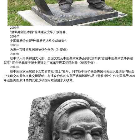
2008年
“潘鹤雕塑艺术园”首期建设完毕开放迎客。
2008年
中国雕塑学会授予“雕塑艺术终身成就奖”。
2009年
为惠州市叶挺故居博物馆创作的《叶挺像》
2009年
获中华人民共和国文化部、全国文联及中国美术家协会共同颁布的“首届中国美术奖终身成
就奖” 同年受杨振宁博士邀请为广东东莞理工学院创作《杨振宁像》.
2009年
获中国国家画院授予文艺界首批“院士”称号。同年应中国侨联暨美国相关组织邀请参与纪念
中美建交30周年文化交流活动，与潘奋合作的大型不锈钢雕塑作品《青枝绿叶》作为国礼于2009
年运抵美国新泽西的汉密尔顿国际雕塑园永久收藏。