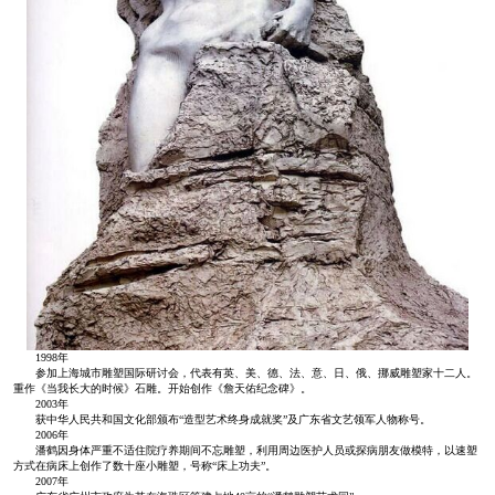
1998年
参加上海城市雕塑国际研讨会，代表有英、美、德、法、意、日、俄、挪威雕塑家十二人。
重作《当我长大的时候》石雕。开始创作《詹天佑纪念碑》。
2003年
获中华人民共和国文化部颁布“造型艺术终身成就奖”及广东省文艺领军人物称号。
2006年
潘鹤因身体严重不适住院疗养期间不忘雕塑，利用周边医护人员或探病朋友做模特，以速塑
方式在病床上创作了数十座小雕塑，号称“床上功夫”。
2007年