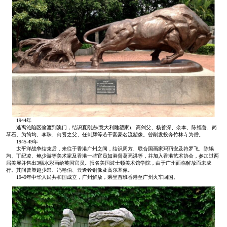
1944年
逃离沦陷区偷渡到澳门，结识夏刚志(意大利雕塑家)、高剑父、杨善深、余本、陈福善、简
琴石。为简均、李珠、何贤之父、任剑辉等若干富豪名流塑像。曾削发投奔竹林寺为僧。
1945-49年
太平洋战争结束后，来往于香港广州之间，结识周方、联合国画家玛丽安及符罗飞、陈锡
均、丁纪凌、鲍少游等美术家及香港一些官员如港督葛亮洪等，并加入香港艺术协会，参加过两
届美展并售出3幅水彩画给英国官员。报名美国波士顿美术馆学院，由于广州面临解放而未成
行。其间曾塑赵少昂、冯翰伯、云逢铨铜像及高尔基像。
1949年中华人民共和国成立，广州解放，乘坐首班香港至广州火车回国。