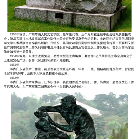
1950年就读于广州华南人民文艺学院，任学生代表。三个月后被派往中山县征粮及整顿农
会，随后又派往土地改革试点工作队任土委会宣教委员及千作组组长。土改运动结束后借调到华
南文学艺术界联合会编辑出版部任代组长。其间发动学院同学绘制抗美援朝宣传画一百幅后又派
往广州市民主改革工作队到省邮电总局任反贪污反浪费反官僚主义工作队组长。曾以旧作高尔基
像参加省第一届美展。
1951年筹办广东省土改展览会，塑造大型毛主席胸像，并合作3公尺高的毛主席全身像立于
土改展览会广场。创作《保卫胜利果实》雕塑稿。
1952年
筹办广东省美术工作室，前后发表过大量连环画、年画、门画、招贴画的普及美术。曾被提
名留学苏联6年，后因本人家庭负担重不便远离。
1953年
筹办广东省美术家协会，任专职理事，负责创作委员会组织工作。出席第二届全国文艺工作
者代表大会。为广东省第二届美展创作《当我长大的时候》。