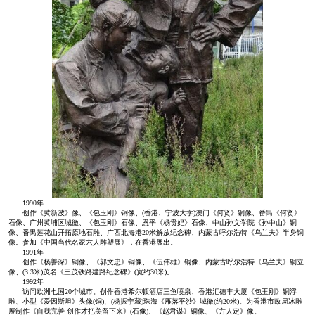
1990年
创作《黄新波》像、《包玉刚》铜像、(香港、宁波大学)澳门《何贤》铜像、番禺《何贤》
石像、广州黄埔区城徽、《包玉刚》石像、恩平《杨贵妃》石像、中山孙文学院《孙中山》铜
像、番禺莲花山开拓原地石雕、广西北海港20米解放纪念碑、内蒙古呼尔浩特《乌兰夫》半身铜
像。参加《中国当代名家六人雕塑展》，在香港展出。
1991年
创作《杨善深》铜像、《郭文忠》铜像、《伍伟雄》铜像、内蒙古呼尔浩特《乌兰夫》铜立
像、(3.3米)茂名《三茂铁路建路纪念碑》(宽约30米)。
1992年
访问欧洲七国20个城市。创作香港希尔顿酒店三鱼喷泉、香港汇德丰大厦《包玉刚》铜浮
雕、小型《爱因斯坦》头像(铜)、(杨振宁藏)珠海《雁落平沙》城徽(约20米)。为香港市政局冰雕
展制作《自我完善·创作才把美留下来》(石像)、《赵君谋》铜像、《方人定》像。