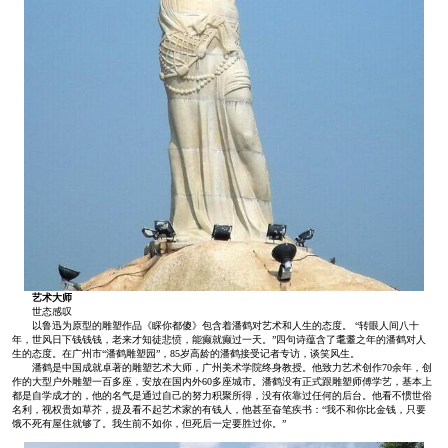
艺术大师
世态感叹
以鲁迅为原型的雕塑作品《睬你都傻》包含着潘鹤对艺术和人生的态度。 “转眼人间八十
年，世风日下钱钱钱，老来才知徒悲愤，能癫就癫过一天。”四句诗蕴含了耄耋之年的潘鹤对人
生的态度。在广州市“潘鹤雕塑园”，85岁高龄的潘鹤接受记者专访，谈笑风生。
潘鹤是中国成就卓著的雕塑艺术大师，广州美术学院终身教授。他致力艺术创作70余年，创
作的大型户外雕塑一百多座，安放在国内外60多座城市。潘鹤没有正式跟雕塑师傅学艺，基本上
都是自学成才的，他的名气是通过自己的努力积聚所得，没有依靠过任何的后台。他看不惯世俗
名利，视权贵如草芥，提及看不起艺术家的有钱人，他甚至奋笔疾书：“我不和你比金钱，只要
饿不死有屋住就够了。我生前不如你，但死后一定要胜过你。”