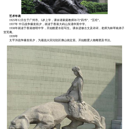
艺术年表
1925年12月生于广州市。5岁上学，课余请家庭教师补习“四书”、“五经”。
1937年 中日战争爆发前夕，就读于香港大屿山东涌华英中学。
1938年就读于香港德明中学，开始酷爱水彩写生。课余进修古文及诗词，老师为林琴南弟子
贺芜庵。
1939年
太平洋战争爆发前夕，为避战火回沦陷区佛山镇定居。开始酷爱人物雕塑及书法。