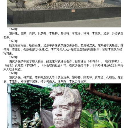
1940年
塑拜伦、雪莱、肖邦、贝多芬、李斯特、舒伯特、拿破仑、林肯、李惠仪、父亲、外婆及自
塑像。
1941年
酷爱油画写生，绘自画像、父亲半身像及李惠仪像多幅。塑屠格涅夫、陀斯妥耶夫斯基、陈
伟良、陈健行、孔政枢(黄少强舅父)、李广海夫人及开始有主题性的雕塑创作，皆以李惠仪为描
写对象。
1942年
随黄少强学中国水墨人物画，酷爱速写及油画创作，创作油画《母与子》、《数米待炊》、
《抢食》及雕塑《求理解》、《不合理的社会》等。在黄少强指导下，于高奇峰诞辰纪念日举办
六人联合展览。
1943年
塑黄少强、钟弃釜、陈钧颐及家人等十多座泥像。塑邓芬、陈友琴、黄笃丞、孔维新、陈质
农、李道轩、邓瑞瑛等泥像。结识梅雨天、徐东白、李风公等画家。