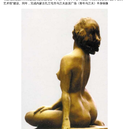
艺术馆”建设。同年，完成内蒙古扎兰屯市乌兰夫故居广场《青年乌兰夫》半身铜像