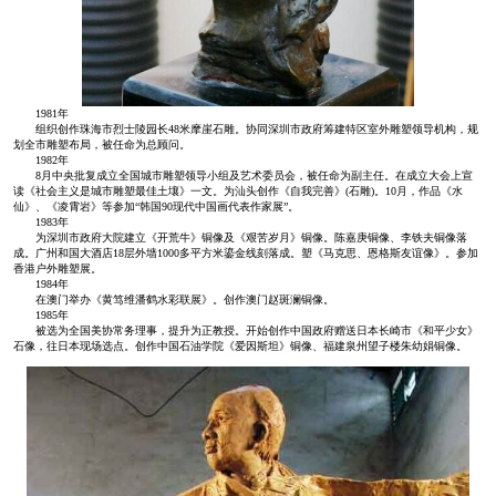
1981年
组织创作珠海市烈士陵园长48米摩崖石雕。协同深圳市政府筹建特区室外雕塑领导机构，规
划全市雕塑布局，被任命为总顾问。
1982年
8月中央批复成立全国城市雕塑领导小组及艺术委员会，被任命为副主任。在成立大会上宣
读《社会主义是城市雕塑最佳土壤》一文。为汕头创作《自我完善》(石雕)。10月，作品《水
仙》、《凌霄岩》等参加“韩国90现代中国画代表作家展”。
1983年
为深圳市政府大院建立《开荒牛》铜像及《艰苦岁月》铜像。陈嘉庚铜像、李铁夫铜像落
成。广州和国大酒店18层外墙1000多平方米鎏金线刻落成。塑《马克思、恩格斯友谊像》。参加
香港户外雕塑展。
1984年
在澳门举办《黄笃维潘鹤水彩联展》。创作澳门赵斑澜铜像。
1985年
被选为全国美协常务理事，提升为正教授。开始创作中国政府赠送日本长崎市《和平少女》
石像，往日本现场选点。创作中国石油学院《爱因斯坦》铜像、福建泉州望子楼朱幼娟铜像。