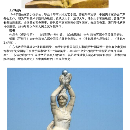
工作经历
1941年随画家黄少强学画，毕业于华南人民文艺学院。曾在华南文联、中国美术家协会广东
分会工作。现为广州美术学院终身教授，及武汉大学、清华大学、汕头大学客座教授，曾任广东
省美协副主席、全国美协常务理事。曾从岭南派画家黄少强学国画。先后在香港、澳门等地从事
肖像雕塑。1949年后入华南人民文艺学院学习。
荣誉
作品有《艰苦岁月》、《怒吼吧!中华》等，《白求恩像》(合作)获第五届全国美展三等奖。
铜雕《开荒牛》1984年获第六届全国美术展览金质奖。有《潘鹤雕塑作品选集》、《潘鹤水
彩纪游》。
广东省政府为其建立“潘鹤雕塑园”。年青时曾被国务院人事部授予“国家级中青年有突出贡献
专家”称号;全国总工会授予国家级“五一”劳动奖章，2003年中央文化部授予“造型艺术终身成就
奖”，广东省政府授予“广东省文艺领军人物”称号。其艺术成就载入前苏联国家科学院、美术院编
撰出版的《世界美术史》及中国出版的《中国美术史》。