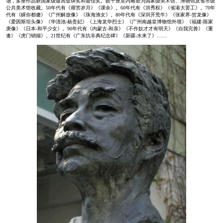
场，多座作品获国家级最高金牌奖和最佳奖。数十座室内雕塑为国家级美术馆、博物馆及省市级
公共美术馆收藏。50年代有《艰苦岁月》《课余》。60年代有《洪秀权》《省港大罢工》。70年
代有《睬你都傻》《广州解放像》《珠海渔女》。80年代有《深圳开荒牛》《张家界-贺龙像》
《爱因斯坦头像》《华清池-杨贵妃》《上海龙华烈士》《广州南越皇博物馆外墙》《福建-陈家
庚像》《日本-和平少女》。90年代有《内蒙古-和亲》《不作奴才才有明天》《自我完善》《重
逢》《虎门销烟》。21世纪有《广东抗非典纪念碑》《新疆-水来了》……