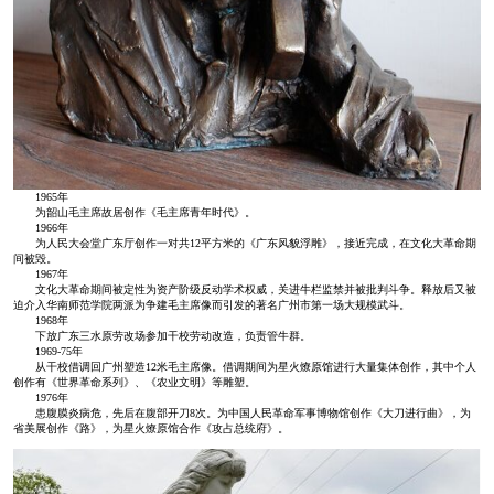
1965年
为韶山毛主席故居创作《毛主席青年时代》。
1966年
为人民大会堂广东厅创作一对共12平方米的《广东风貌浮雕》，接近完成，在文化大革命期
间被毁。
1967年
文化大革命期间被定性为资产阶级反动学术权威，关进牛栏监禁并被批判斗争。释放后又被
迫介入华南师范学院两派为争建毛主席像而引发的著名广州市第一场大规模武斗。
1968年
下放广东三水原劳改场参加干校劳动改造，负责管牛群。
1969-75年
从干校借调回广州塑造12米毛主席像。借调期间为星火燎原馆进行大量集体创作，其中个人
创作有《世界革命系列》、《农业文明》等雕塑。
1976年
患腹膜炎病危，先后在腹部开刀8次。为中国人民革命军事博物馆创作《大刀进行曲》，为
省美展创作《路》，为星火燎原馆合作《攻占总统府》。