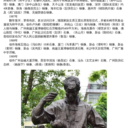
外制作1米《和平少女》石像作为国礼，陈列于长崎反原子弹博物馆。创作福建厦门《孙中山总
理》铜像、澳门《孙中山医生》铜像、天子山顶《贺龙魂归故里》铜像、深圳《国际友谊泉》约
4米群像、珠海《杨匏安烈士》铜像、海丰红场《彭湃烈士》铜像、惠州市《销毁鸦片烟》石像
及《虎门战役》浮雕、无锡荣德生铜像。
1987年
翻车落河，掌骨伤折。多次访问日本，随国家副主席王震出席剪彩仪式，并被长崎市民集会
邀请为和平代表。创作卢沟桥《怒吼吧!睡狮》、井岗山《王佐》骑马铜像、呼和浩特《和亲》双
人骑马铜像、广州南越王墓博物馆红石浮雕墙(约400平方米)、海南岛重作《艰苦岁月》铜像、佛
山医院《华佗》铜像、广州起义纪念馆《彭湃》石像、《关山月》铜像、新会《陈经伦》石像。
曾组织发动为广州人民公园捐献雕塑并重作《鲁迅》铜像。
1988年
创作海南五指山《冯白驹》10米石像、厦门《马革裹尸》铜像、新会《谭时年》铜像、新会
《黄球》铜像、新会《吴鸿亚》铜像、南越王墓博物馆双虎石雕、长沙华天宾馆浮雕、广州广雅
中学浮雕。
1989年
创作广州金融大厦浮雕、西安华清池《杨贵妃》石像、汕头《文艺女神》石雕、广州防洪纪
念碑、《杨振宁》铜像、(香港)《黄炳明》铜像(香港)。