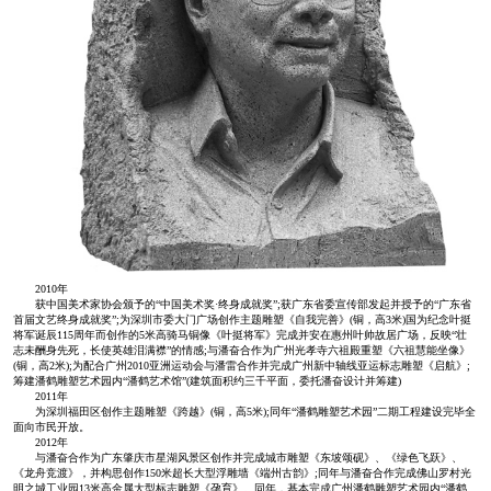
2010年
获中国美术家协会颁予的“中国美术奖·终身成就奖”;获广东省委宣传部发起并授予的“广东省
首届文艺终身成就奖”;为深圳市委大门广场创作主题雕塑《自我完善》(铜，高3米)国为纪念叶挺
将军诞辰115周年而创作的5米高骑马铜像《叶挺将军》完成并安在惠州叶帅故居广场，反映“壮
志未酬身先死，长使英雄泪满襟”的情感;与潘奋合作为广州光孝寺六祖殿重塑《六祖慧能坐像》
(铜，高2米);为配合广州2010亚洲运动会与潘雷合作并完成广州新中轴线亚运标志雕塑《启航》;
筹建潘鹤雕塑艺术园内“潘鹤艺术馆”(建筑面积约三千平面，委托潘奋设计并筹建)
2011年
为深圳福田区创作主题雕塑《跨越》(铜，高5米);同年“潘鹤雕塑艺术园”二期工程建设完毕全
面向市民开放。
2012年
与潘奋合作为广东肇庆市星湖风景区创作并完成城市雕塑《东坡颂砚》、《绿色飞跃》、
《龙舟竞渡》，并构思创作150米超长大型浮雕墙《端州古韵》;同年与潘奋合作完成佛山罗村光
明之城工业园13米高金属大型标志雕塑《孕育》。同年，基本完成广州潘鹤雕塑艺术园内“潘鹤