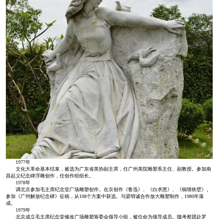
1977年
文化大革命基本结束，被选为广东省美协副主席，任广州美院雕塑系主任、副教授。参加南
昌起义纪念碑浮雕创作，任创作组组长。
1978年
调北京参加毛主席纪念堂广场雕塑创作。在京创作《鲁迅》、《白求恩》、《铜墙铁壁》。
参加《广州解放纪念碑》征稿，从108个方案中获选。与梁明诚合作放大雕塑制作，1980年落
成。
1979年
北京成立毛主席纪念堂修改广场雕塑筹委会领导小组，被任命为领导成员。随考察团赴罗