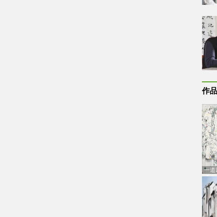
作
一道
通古