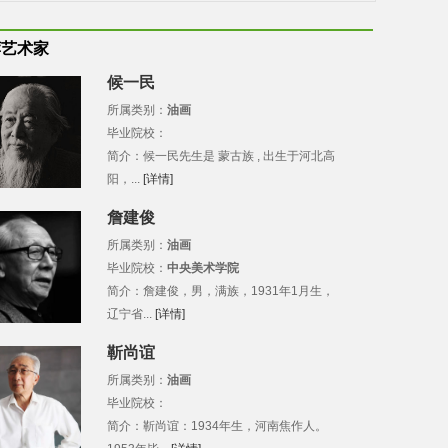
荐艺术家
候一民
所属类别：
油画
毕业院校：
简介：候一民先生是 蒙古族 , 出生于河北高
阳，...
[详情]
詹建俊
所属类别：
油画
毕业院校：
中央美术学院
简介：詹建俊，男，满族，1931年1月生，
辽宁省...
[详情]
靳尚谊
所属类别：
油画
毕业院校：
简介：靳尚谊：1934年生，河南焦作人。