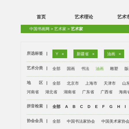
首页
艺术理论
艺术
中国书画网
>
艺术家
>
艺术家
所选标签
|
Y
×
新疆省
×
油画
×
艺术分类
|
全部
国画
书法
油画
雕塑
版
地 区
|
全部
北京市
上海市
天津市
山
河南省
湖北省
湖南省
广东省
广西省
海南
拼音检索
|
全部
A
B
C
D
E
F
G
H
I
协会会员
|
全部
中国书法家协会
中国美术家协