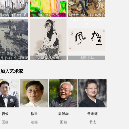
香港春拍千余件藏
周刚 水彩作品
画外音 |当法国最高傲的
价逾7亿港元，吴冠
艺术家，遇到全欧洲最
中
高
南”是怎样在中国近现
方增先 人物画
沈鹏 书法
油画史中失忆的？
新加入艺术家
曹俊
徐里
周韶华
曾来德
国画
油画
国画
书法