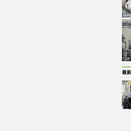
保利
品估
“江
代
最