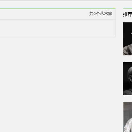
共0个艺术家
推