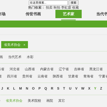
热门收索：
拍卖
秋拍
李虹霖
收藏
市场
传世书画
艺术家
当代
省美术协会
×
画
当代艺术
水彩
东省
河北省
山西省
内蒙古省
辽宁省
吉林省
黑龙江省
省
四川省
贵州省
云南省
陕西省
甘肃省
青海省
宁夏
J
K
L
M
N
O
P
Q
R
S
T
U
V
W
X
Y
Z
会
省美术协会
美术院校
画院
其它