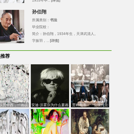
1953年毕...
[详情]
孙伯翔
所属类别：
书法
毕业院校：
简介：孙伯翔，1934年生，天津武清人。
字振羽，...
[详情]
品推荐
以贯中西，一画以
安迪·沃霍尔为什么要画
贾科梅蒂：一位现代主
今：吴冠中的绘画
芭比
义的“当代”艺术家
创