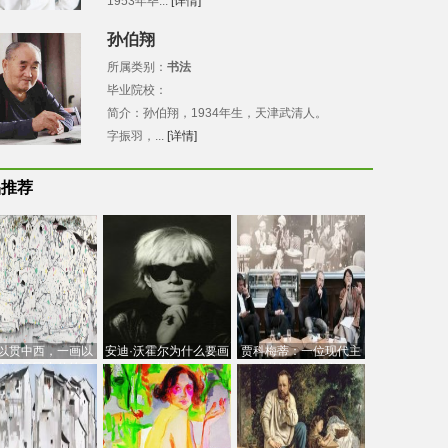
1953年毕...
[详情]
孙伯翔
所属类别：
书法
毕业院校：
简介：孙伯翔，1934年生，天津武清人。
字振羽，...
[详情]
品推荐
以贯中西，一画以
安迪·沃霍尔为什么要画
贾科梅蒂：一位现代主
今：吴冠中的绘画
芭比
义的“当代”艺术家
创