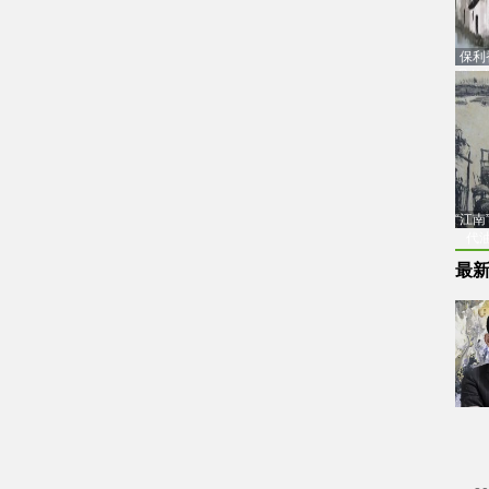
保利
品估
“江
代
最