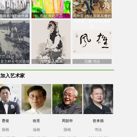
香港春拍千余件藏
周刚 水彩作品
画外音 |当法国最高傲的
价逾7亿港元，吴冠
艺术家，遇到全欧洲最
中
高
南”是怎样在中国近现
方增先 人物画
沈鹏 书法
油画史中失忆的？
新加入艺术家
曹俊
徐里
周韶华
曾来德
国画
油画
国画
书法