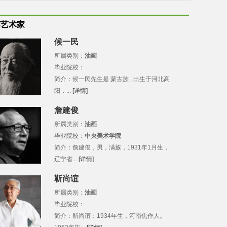
荐艺术家
候一民
所属类别：
油画
毕业院校：
简介：候一民先生是 蒙古族 , 出生于河北高
阳，...
[详情]
詹建俊
所属类别：
油画
毕业院校：
中央美术学院
简介：詹建俊，男，满族，1931年1月生，
辽宁省...
[详情]
靳尚谊
所属类别：
油画
毕业院校：
简介：靳尚谊：1934年生，河南焦作人。