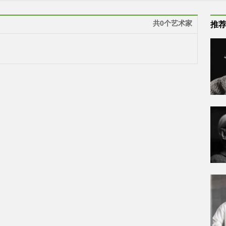
共0个艺术家
推