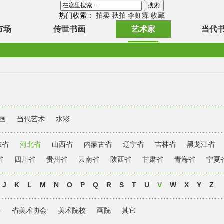
热门收索：
拍卖
秋拍
李虹霖
收藏
市场
传世书画
艺术家
当代
画
当代艺术
水彩
东省
河北省
山西省
内蒙古省
辽宁省
吉林省
黑龙江省
省
四川省
贵州省
云南省
陕西省
甘肃省
青海省
宁夏
J
K
L
M
N
O
P
Q
R
S
T
U
V
W
X
Y
Z
会
省美术协会
美术院校
画院
其它