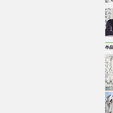
作
一道
通古