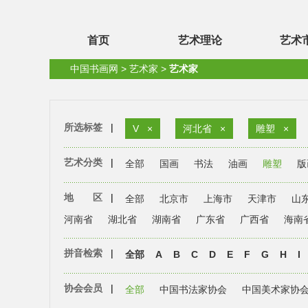
首页
艺术理论
艺术
中国书画网
>
艺术家
>
艺术家
所选标签
|
V
×
河北省
×
雕塑
×
艺术分类
|
全部
国画
书法
油画
雕塑
版
地 区
|
全部
北京市
上海市
天津市
山
河南省
湖北省
湖南省
广东省
广西省
海南
拼音检索
|
全部
A
B
C
D
E
F
G
H
I
协会会员
|
全部
中国书法家协会
中国美术家协