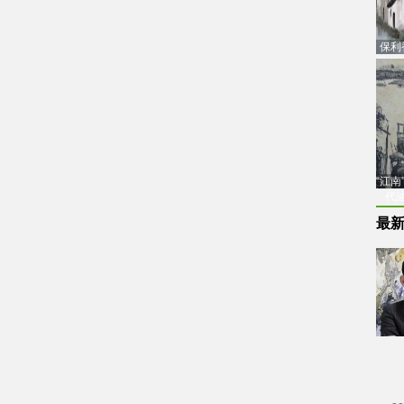
保利
品估
“江
代
最