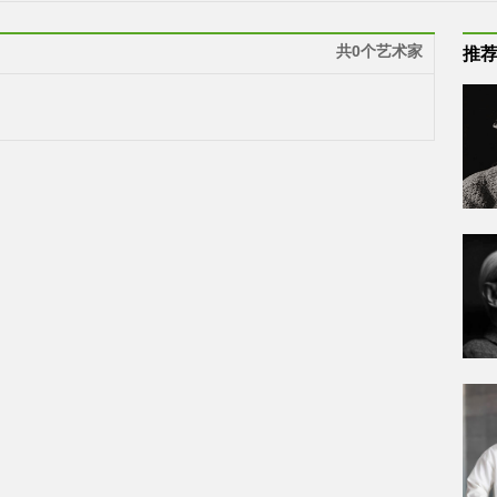
共0个艺术家
推