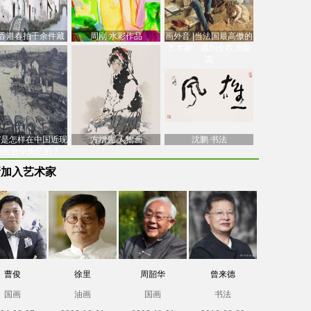
香港春拍千余件藏
周刚 水彩作品
画外音 |当法国最高傲的
价逾7亿港元，吴冠
艺术家，遇到全欧洲最
中
高
南”是怎样在中国近现
方增先 人物画
沈鹏 书法
油画史中失忆的？
新加入艺术家
曹俊
徐里
周韶华
曾来德
国画
油画
国画
书法