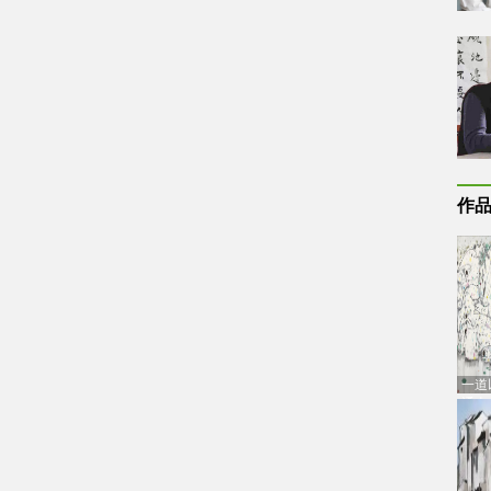
作
一道
通古