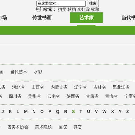
热门收索：
拍卖
秋拍
李虹霖
收藏
市场
传世书画
艺术家
当代
画
当代艺术
水彩
东省
河北省
山西省
内蒙古省
辽宁省
吉林省
黑龙江省
省
四川省
贵州省
云南省
陕西省
甘肃省
青海省
宁夏
J
K
L
M
N
O
P
Q
R
S
T
U
V
W
X
Y
Z
会
省美术协会
美术院校
画院
其它