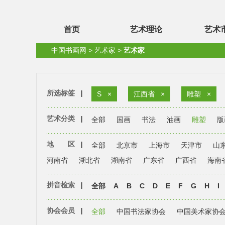
首页
艺术理论
艺术
中国书画网
>
艺术家
>
艺术家
所选标签
|
S
×
江西省
×
雕塑
×
艺术分类
|
全部
国画
书法
油画
雕塑
版
地 区
|
全部
北京市
上海市
天津市
山
河南省
湖北省
湖南省
广东省
广西省
海南
拼音检索
|
全部
A
B
C
D
E
F
G
H
I
协会会员
|
全部
中国书法家协会
中国美术家协