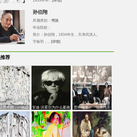
1953年毕...
[详情]
孙伯翔
所属类别：
书法
毕业院校：
简介：孙伯翔，1934年生，天津武清人。
字振羽，...
[详情]
品推荐
以贯中西，一画以
安迪·沃霍尔为什么要画
贾科梅蒂：一位现代主
今：吴冠中的绘画
芭比
义的“当代”艺术家
创