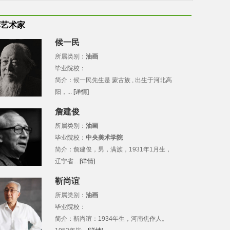
荐艺术家
候一民
所属类别：
油画
毕业院校：
简介：候一民先生是 蒙古族 , 出生于河北高
阳，...
[详情]
詹建俊
所属类别：
油画
毕业院校：
中央美术学院
简介：詹建俊，男，满族，1931年1月生，
辽宁省...
[详情]
靳尚谊
所属类别：
油画
毕业院校：
简介：靳尚谊：1934年生，河南焦作人。