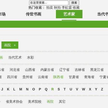
热门收索：
拍卖
秋拍
李虹霖
收藏
市场
传世书画
艺术家
当代
画院
×
画
当代艺术
水彩
东省
河北省
山西省
内蒙古省
辽宁省
吉林省
黑龙江省
省
四川省
贵州省
云南省
陕西省
甘肃省
青海省
宁夏
J
K
L
M
N
O
P
Q
R
S
T
U
V
W
X
Y
Z
会
省美术协会
美术院校
画院
其它