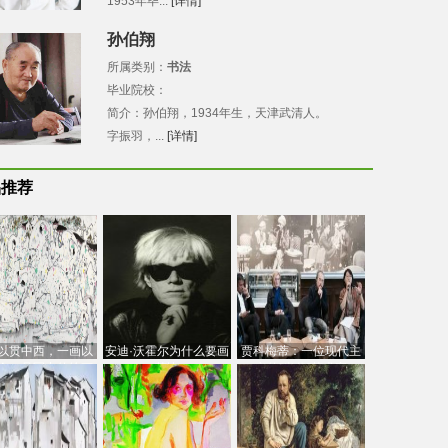
1953年毕...
[详情]
孙伯翔
所属类别：
书法
毕业院校：
简介：孙伯翔，1934年生，天津武清人。
字振羽，...
[详情]
品推荐
以贯中西，一画以
安迪·沃霍尔为什么要画
贾科梅蒂：一位现代主
今：吴冠中的绘画
芭比
义的“当代”艺术家
创