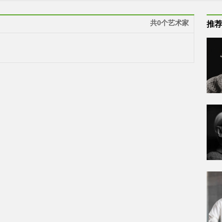
共0个艺术家
推