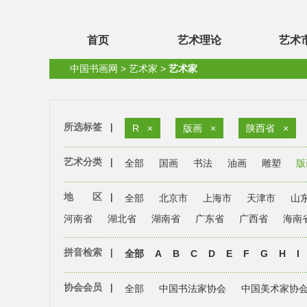
首页
艺术理论
艺术
中国书画网
>
艺术家
>
艺术家
所选标签
|
R
×
版画
×
陕西省
×
艺术分类
|
全部
国画
书法
油画
雕塑
版
地 区
|
全部
北京市
上海市
天津市
山
河南省
湖北省
湖南省
广东省
广西省
海南
拼音检索
|
全部
A
B
C
D
E
F
G
H
I
协会会员
|
全部
中国书法家协会
中国美术家协