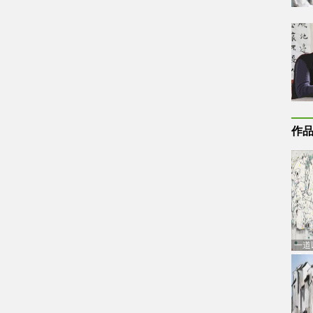
作
一道
通古