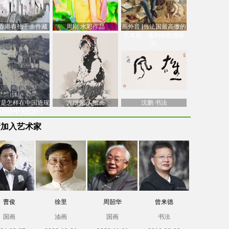
香港春拍千余件藏
周刚 水彩作品
画外音 |当法国最高傲的
价逾7亿港元，吴冠
艺术家，遇到全欧洲最
中
高
南”是怎样在中国近现
方增先 人物画
沈鹏 书法
油画史中失忆的？
新加入艺术家
曹俊
徐里
周韶华
曾来德
国画
油画
国画
书法