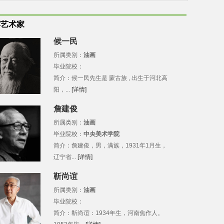
荐艺术家
候一民
所属类别：
油画
毕业院校：
简介：候一民先生是 蒙古族 , 出生于河北高
阳，...
[详情]
詹建俊
所属类别：
油画
毕业院校：
中央美术学院
简介：詹建俊，男，满族，1931年1月生，
辽宁省...
[详情]
靳尚谊
所属类别：
油画
毕业院校：
简介：靳尚谊：1934年生，河南焦作人。