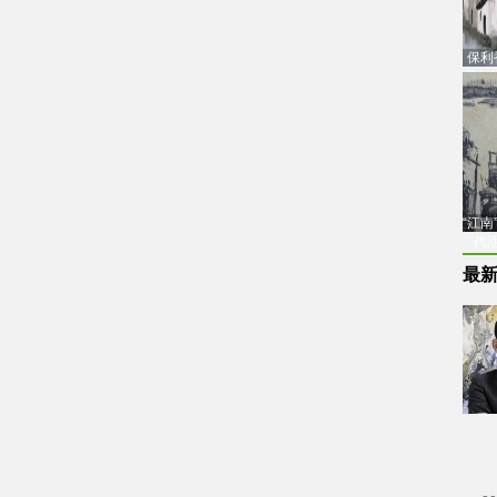
保利
品估
“江
代
最