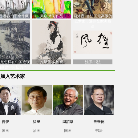
香港春拍千余件藏
周刚 水彩作品
画外音 |当法国最高傲的
价逾7亿港元，吴冠
艺术家，遇到全欧洲最
中
高
南”是怎样在中国近现
方增先 人物画
沈鹏 书法
油画史中失忆的？
新加入艺术家
曹俊
徐里
周韶华
曾来德
国画
油画
国画
书法