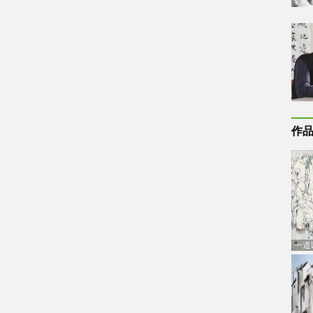
作
一道
通古