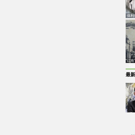
保利
品估
“江
代
最