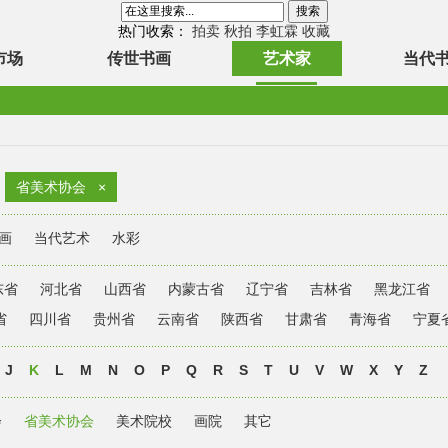
热门收索：
拍卖
秋拍
李虹霖
收藏
市场
传世书画
艺术家
当代
省美术协会
×
画
当代艺术
水彩
东省
河北省
山西省
内蒙古省
辽宁省
吉林省
黑龙江省
省
四川省
贵州省
云南省
陕西省
甘肃省
青海省
宁夏
J
K
L
M
N
O
P
Q
R
S
T
U
V
W
X
Y
Z
会
省美术协会
美术院校
画院
其它