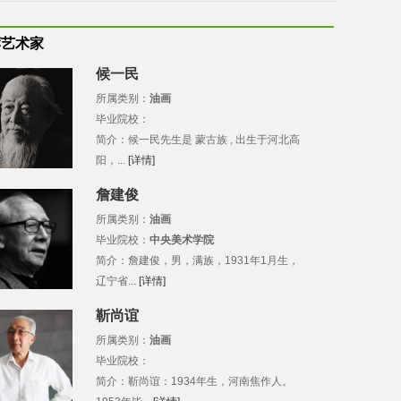
荐艺术家
候一民
所属类别：
油画
毕业院校：
简介：候一民先生是 蒙古族 , 出生于河北高
阳，...
[详情]
詹建俊
所属类别：
油画
毕业院校：
中央美术学院
简介：詹建俊，男，满族，1931年1月生，
辽宁省...
[详情]
靳尚谊
所属类别：
油画
毕业院校：
简介：靳尚谊：1934年生，河南焦作人。