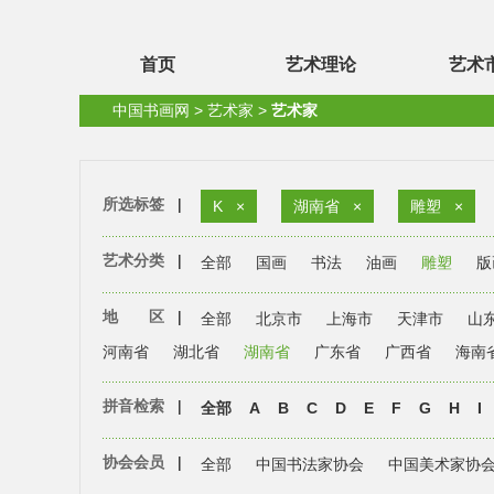
首页
艺术理论
艺术
中国书画网
>
艺术家
>
艺术家
所选标签
|
K
×
湖南省
×
雕塑
×
艺术分类
|
全部
国画
书法
油画
雕塑
版
地 区
|
全部
北京市
上海市
天津市
山
河南省
湖北省
湖南省
广东省
广西省
海南
拼音检索
|
全部
A
B
C
D
E
F
G
H
I
协会会员
|
全部
中国书法家协会
中国美术家协