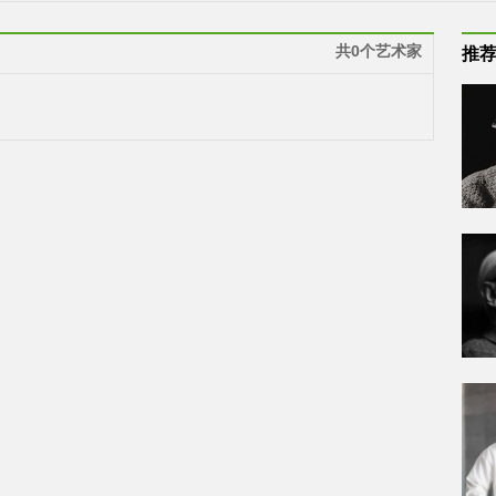
共0个艺术家
推