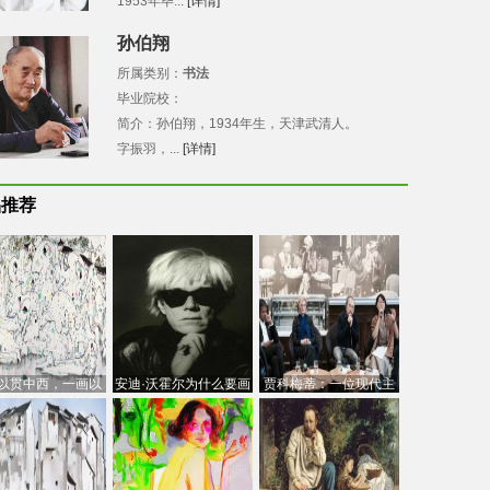
1953年毕...
[详情]
孙伯翔
所属类别：
书法
毕业院校：
简介：孙伯翔，1934年生，天津武清人。
字振羽，...
[详情]
品推荐
以贯中西，一画以
安迪·沃霍尔为什么要画
贾科梅蒂：一位现代主
今：吴冠中的绘画
芭比
义的“当代”艺术家
创