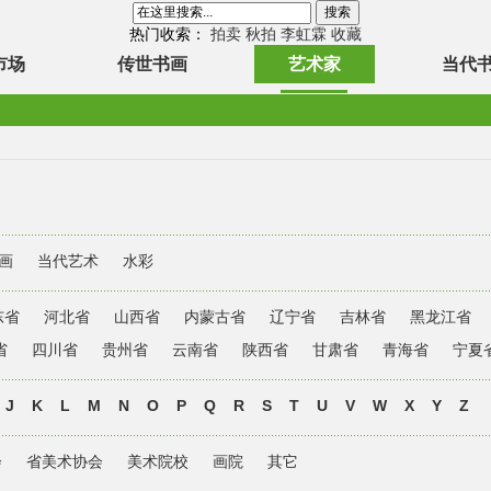
热门收索：
拍卖
秋拍
李虹霖
收藏
市场
传世书画
艺术家
当代
画
当代艺术
水彩
东省
河北省
山西省
内蒙古省
辽宁省
吉林省
黑龙江省
省
四川省
贵州省
云南省
陕西省
甘肃省
青海省
宁夏
J
K
L
M
N
O
P
Q
R
S
T
U
V
W
X
Y
Z
会
省美术协会
美术院校
画院
其它