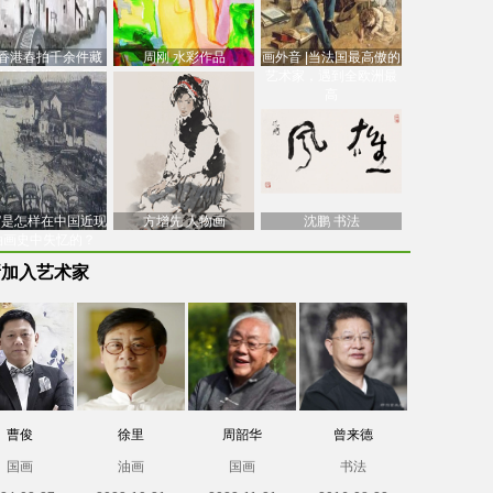
香港春拍千余件藏
周刚 水彩作品
画外音 |当法国最高傲的
价逾7亿港元，吴冠
艺术家，遇到全欧洲最
中
高
南”是怎样在中国近现
方增先 人物画
沈鹏 书法
油画史中失忆的？
新加入艺术家
曹俊
徐里
周韶华
曾来德
国画
油画
国画
书法