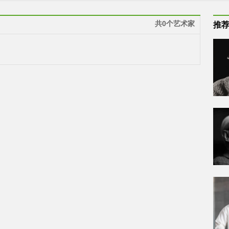
共0个艺术家
推