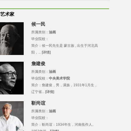
荐艺术家
候一民
所属类别：
油画
毕业院校：
简介：候一民先生是 蒙古族 , 出生于河北高
阳，...
[详情]
詹建俊
所属类别：
油画
毕业院校：
中央美术学院
简介：詹建俊，男，满族，1931年1月生，
辽宁省...
[详情]
靳尚谊
所属类别：
油画
毕业院校：
简介：靳尚谊：1934年生，河南焦作人。