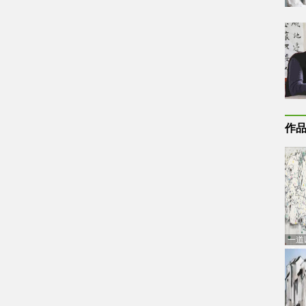
作
一道
通古