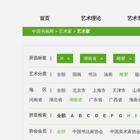
首页
艺术理论
艺术
中国书画网
>
艺术家
>
艺术家
所选标签
|
H
×
湖南省
×
雕塑
×
艺术分类
|
全部
国画
书法
油画
雕塑
版
地 区
|
全部
北京市
上海市
天津市
山
河南省
湖北省
湖南省
广东省
广西省
海南
拼音检索
|
全部
A
B
C
D
E
F
G
H
I
协会会员
|
全部
中国书法家协会
中国美术家协