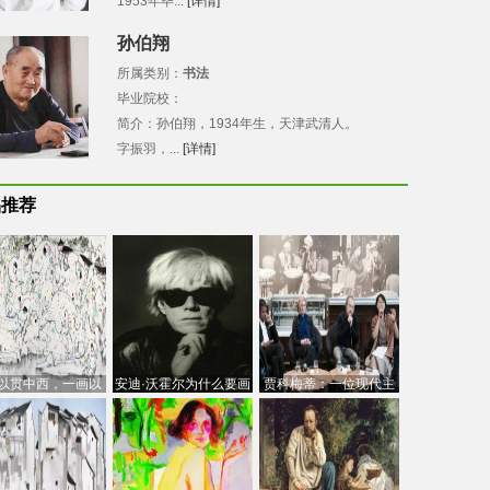
1953年毕...
[详情]
孙伯翔
所属类别：
书法
毕业院校：
简介：孙伯翔，1934年生，天津武清人。
字振羽，...
[详情]
品推荐
以贯中西，一画以
安迪·沃霍尔为什么要画
贾科梅蒂：一位现代主
今：吴冠中的绘画
芭比
义的“当代”艺术家
创