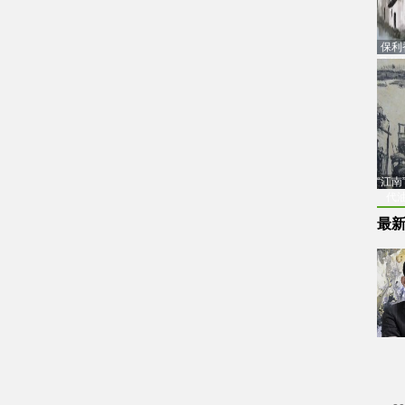
保利
品估
“江
代
最