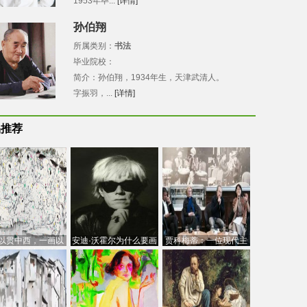
1953年毕...
[详情]
孙伯翔
所属类别：
书法
毕业院校：
简介：孙伯翔，1934年生，天津武清人。
字振羽，...
[详情]
品推荐
以贯中西，一画以
安迪·沃霍尔为什么要画
贾科梅蒂：一位现代主
今：吴冠中的绘画
芭比
义的“当代”艺术家
创