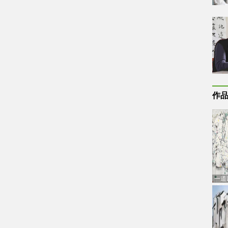
作
一道
通古