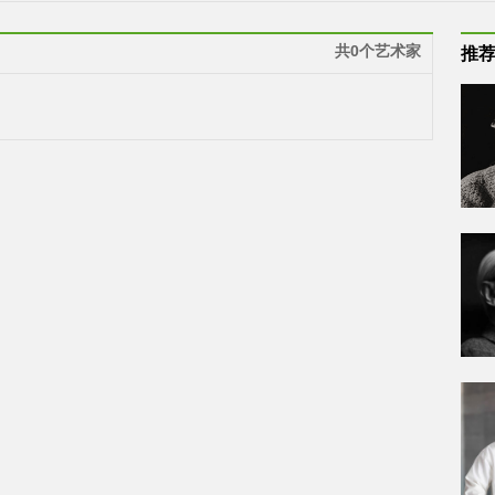
共0个艺术家
推