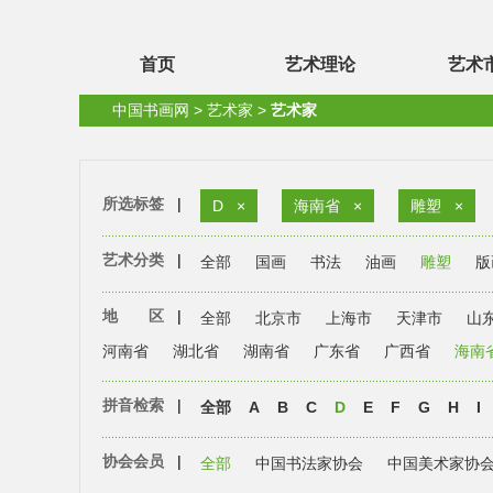
首页
艺术理论
艺术
中国书画网
>
艺术家
>
艺术家
所选标签
|
D
×
海南省
×
雕塑
×
艺术分类
|
全部
国画
书法
油画
雕塑
版
地 区
|
全部
北京市
上海市
天津市
山
河南省
湖北省
湖南省
广东省
广西省
海南
拼音检索
|
全部
A
B
C
D
E
F
G
H
I
协会会员
|
全部
中国书法家协会
中国美术家协