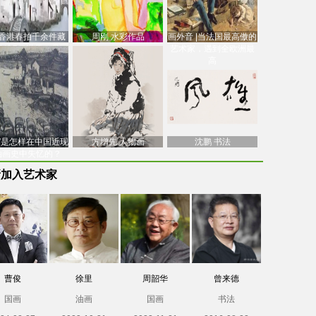
香港春拍千余件藏
周刚 水彩作品
画外音 |当法国最高傲的
价逾7亿港元，吴冠
艺术家，遇到全欧洲最
中
高
南”是怎样在中国近现
方增先 人物画
沈鹏 书法
油画史中失忆的？
新加入艺术家
曹俊
徐里
周韶华
曾来德
国画
油画
国画
书法