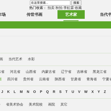
热门收索：
拍卖
秋拍
李虹霖
收藏
市场
传世书画
艺术家
当代
画
当代艺术
水彩
东省
河北省
山西省
内蒙古省
辽宁省
吉林省
黑龙江省
省
四川省
贵州省
云南省
陕西省
甘肃省
青海省
宁夏
J
K
L
M
N
O
P
Q
R
S
T
U
V
W
X
Y
Z
会
省美术协会
美术院校
画院
其它