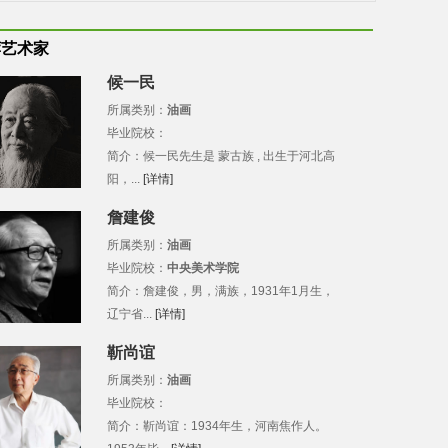
荐艺术家
候一民
所属类别：
油画
毕业院校：
简介：候一民先生是 蒙古族 , 出生于河北高
阳，...
[详情]
詹建俊
所属类别：
油画
毕业院校：
中央美术学院
简介：詹建俊，男，满族，1931年1月生，
辽宁省...
[详情]
靳尚谊
所属类别：
油画
毕业院校：
简介：靳尚谊：1934年生，河南焦作人。