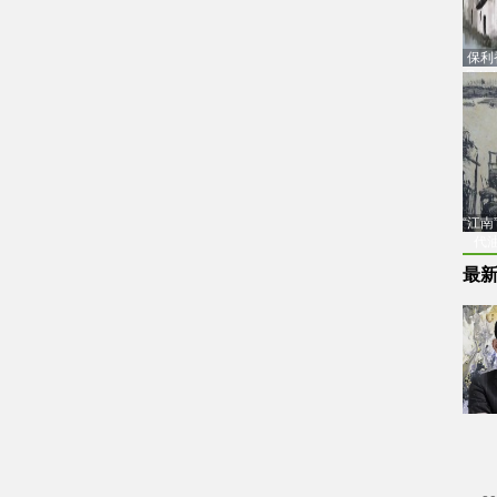
保利
品估
“江
代
最