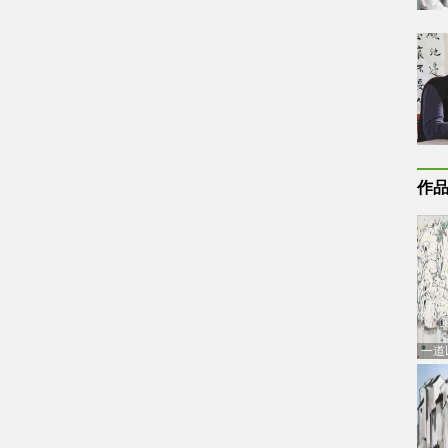
作
一道
通古