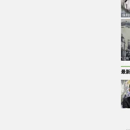
保利
品估
“江
代
最