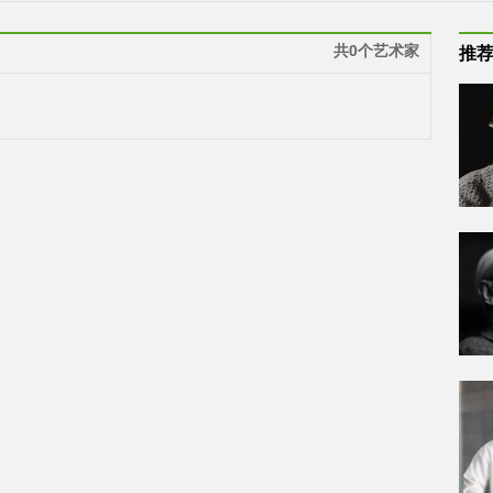
共0个艺术家
推