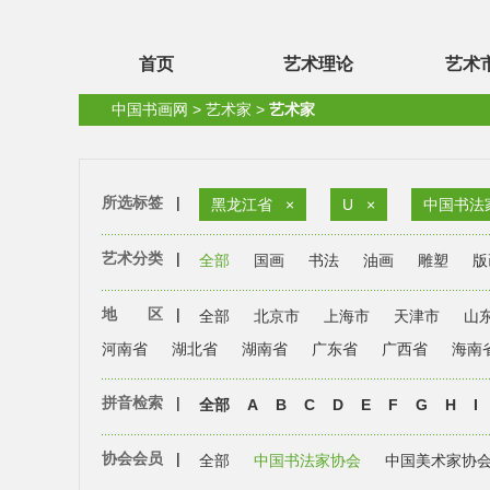
首页
艺术理论
艺术
中国书画网
>
艺术家
>
艺术家
所选标签
|
黑龙江省
×
U
×
中国书法
艺术分类
|
全部
国画
书法
油画
雕塑
版
地 区
|
全部
北京市
上海市
天津市
山
河南省
湖北省
湖南省
广东省
广西省
海南
拼音检索
|
全部
A
B
C
D
E
F
G
H
I
协会会员
|
全部
中国书法家协会
中国美术家协