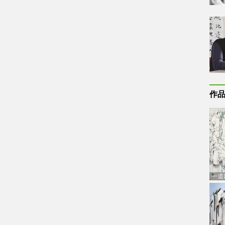
作
一道
通古