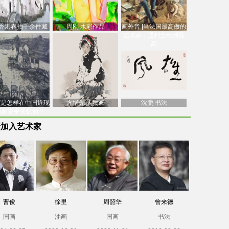
香港春拍千余件藏
周刚 水彩作品
画外音 |当法国最高傲的
价逾7亿港元，吴冠
艺术家，遇到全欧洲最
中
高
南”是怎样在中国近现
方增先 人物画
沈鹏 书法
油画史中失忆的？
新加入艺术家
曹俊
徐里
周韶华
曾来德
国画
油画
国画
书法