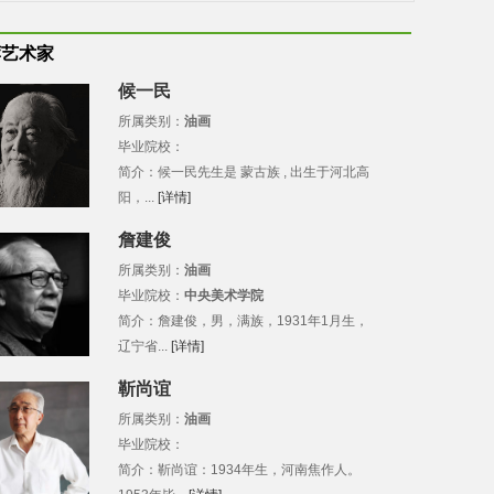
荐艺术家
候一民
所属类别：
油画
毕业院校：
简介：候一民先生是 蒙古族 , 出生于河北高
阳，...
[详情]
詹建俊
所属类别：
油画
毕业院校：
中央美术学院
简介：詹建俊，男，满族，1931年1月生，
辽宁省...
[详情]
靳尚谊
所属类别：
油画
毕业院校：
简介：靳尚谊：1934年生，河南焦作人。