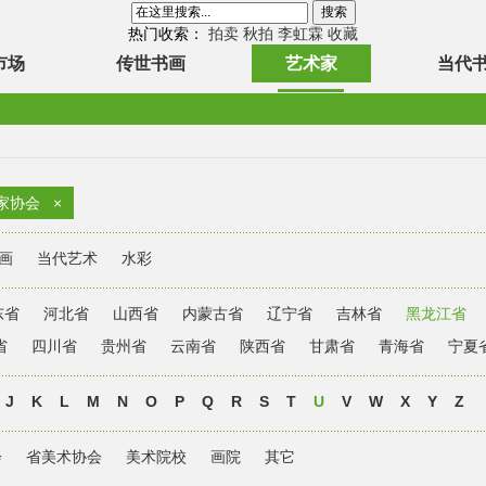
热门收索：
拍卖
秋拍
李虹霖
收藏
市场
传世书画
艺术家
当代
家协会
×
画
当代艺术
水彩
东省
河北省
山西省
内蒙古省
辽宁省
吉林省
黑龙江省
省
四川省
贵州省
云南省
陕西省
甘肃省
青海省
宁夏
J
K
L
M
N
O
P
Q
R
S
T
U
V
W
X
Y
Z
会
省美术协会
美术院校
画院
其它