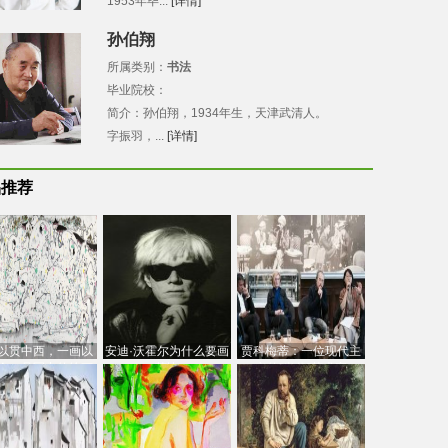
1953年毕...
[详情]
孙伯翔
所属类别：
书法
毕业院校：
简介：孙伯翔，1934年生，天津武清人。
字振羽，...
[详情]
品推荐
以贯中西，一画以
安迪·沃霍尔为什么要画
贾科梅蒂：一位现代主
今：吴冠中的绘画
芭比
义的“当代”艺术家
创