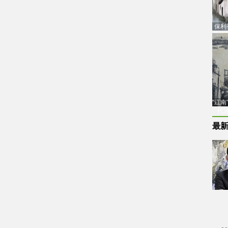
保利
品估
“江
代
最