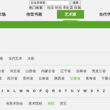
热门收索：
拍卖
秋拍
李虹霖
收藏
市场
传世书画
艺术家
当代
画
当代艺术
水彩
东省
河北省
山西省
内蒙古省
辽宁省
吉林省
黑龙江省
省
四川省
贵州省
云南省
陕西省
甘肃省
青海省
宁夏
J
K
L
M
N
O
P
Q
R
S
T
U
V
W
X
Y
Z
会
省美术协会
美术院校
画院
其它