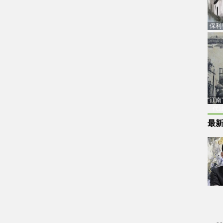
保利
品估
“江
代
最