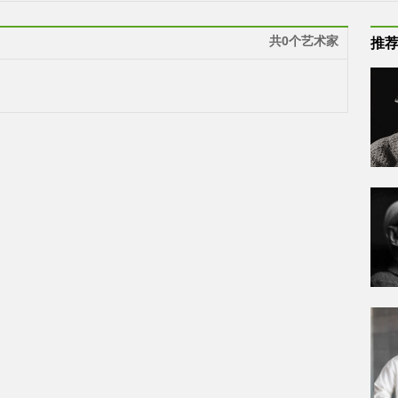
共0个艺术家
推