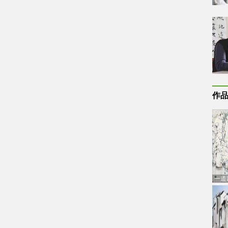
作
一道
通古