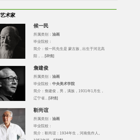
荐艺术家
候一民
所属类别：
油画
毕业院校：
简介：候一民先生是 蒙古族 , 出生于河北高
阳，...
[详情]
詹建俊
所属类别：
油画
毕业院校：
中央美术学院
简介：詹建俊，男，满族，1931年1月生，
辽宁省...
[详情]
靳尚谊
所属类别：
油画
毕业院校：
简介：靳尚谊：1934年生，河南焦作人。