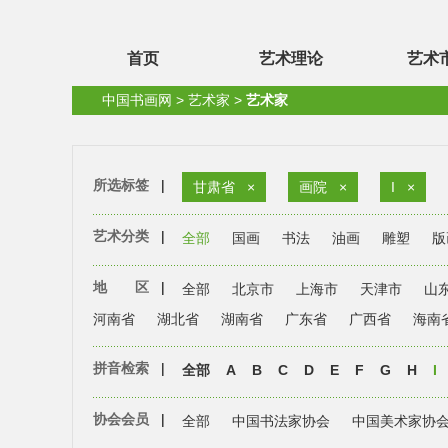
首页
艺术理论
艺术
中国书画网
>
艺术家
>
艺术家
所选标签
|
甘肃省
×
画院
×
I
×
艺术分类
|
全部
国画
书法
油画
雕塑
版
地 区
|
全部
北京市
上海市
天津市
山
河南省
湖北省
湖南省
广东省
广西省
海南
拼音检索
|
全部
A
B
C
D
E
F
G
H
I
协会会员
|
全部
中国书法家协会
中国美术家协