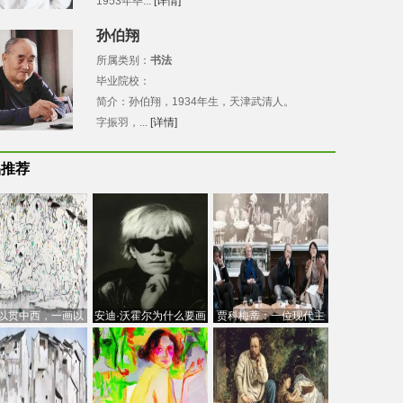
1953年毕...
[详情]
孙伯翔
所属类别：
书法
毕业院校：
简介：孙伯翔，1934年生，天津武清人。
字振羽，...
[详情]
品推荐
以贯中西，一画以
安迪·沃霍尔为什么要画
贾科梅蒂：一位现代主
今：吴冠中的绘画
芭比
义的“当代”艺术家
创