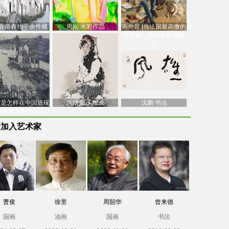
香港春拍千余件藏
周刚 水彩作品
画外音 |当法国最高傲的
价逾7亿港元，吴冠
艺术家，遇到全欧洲最
中
高
南”是怎样在中国近现
方增先 人物画
沈鹏 书法
油画史中失忆的？
新加入艺术家
曹俊
徐里
周韶华
曾来德
国画
油画
国画
书法