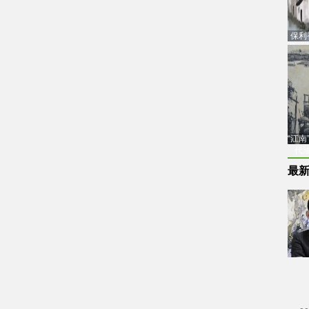
保利
品估
“江
代
最