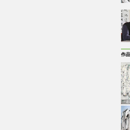
作
一道
通古