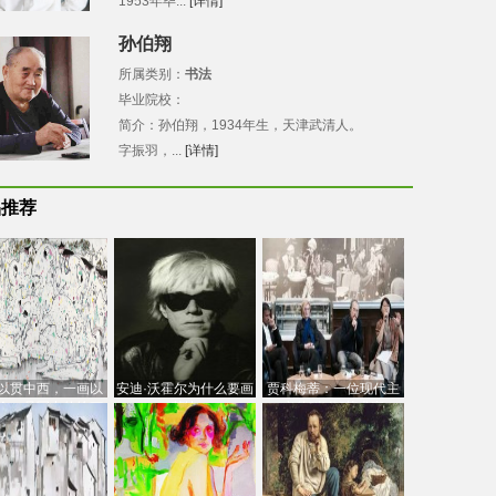
1953年毕...
[详情]
孙伯翔
所属类别：
书法
毕业院校：
简介：孙伯翔，1934年生，天津武清人。
字振羽，...
[详情]
品推荐
以贯中西，一画以
安迪·沃霍尔为什么要画
贾科梅蒂：一位现代主
今：吴冠中的绘画
芭比
义的“当代”艺术家
创