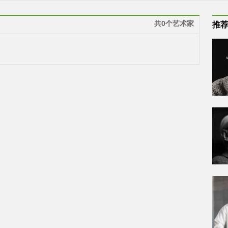
共0个艺术家
推