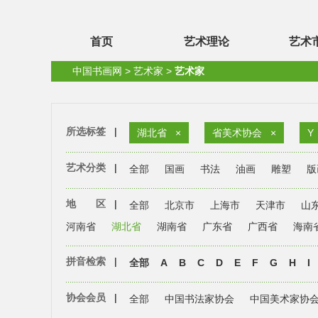
首页
艺术理论
艺术
中国书画网
>
艺术家
>
艺术家
所选标签
|
湖北省
×
省美术协会
×
Y
艺术分类
|
全部
国画
书法
油画
雕塑
版
地 区
|
全部
北京市
上海市
天津市
山
河南省
湖北省
湖南省
广东省
广西省
海南
拼音检索
|
全部
A
B
C
D
E
F
G
H
I
协会会员
|
全部
中国书法家协会
中国美术家协