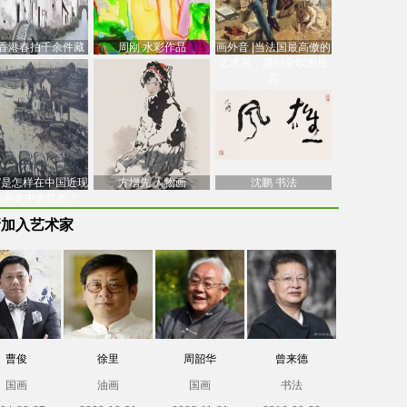
香港春拍千余件藏
周刚 水彩作品
画外音 |当法国最高傲的
价逾7亿港元，吴冠
艺术家，遇到全欧洲最
中
高
南”是怎样在中国近现
方增先 人物画
沈鹏 书法
油画史中失忆的？
新加入艺术家
曹俊
徐里
周韶华
曾来德
国画
油画
国画
书法