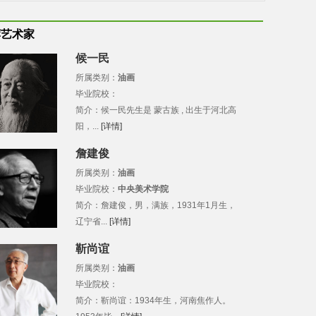
荐艺术家
候一民
所属类别：
油画
毕业院校：
简介：候一民先生是 蒙古族 , 出生于河北高
阳，...
[详情]
詹建俊
所属类别：
油画
毕业院校：
中央美术学院
简介：詹建俊，男，满族，1931年1月生，
辽宁省...
[详情]
靳尚谊
所属类别：
油画
毕业院校：
简介：靳尚谊：1934年生，河南焦作人。