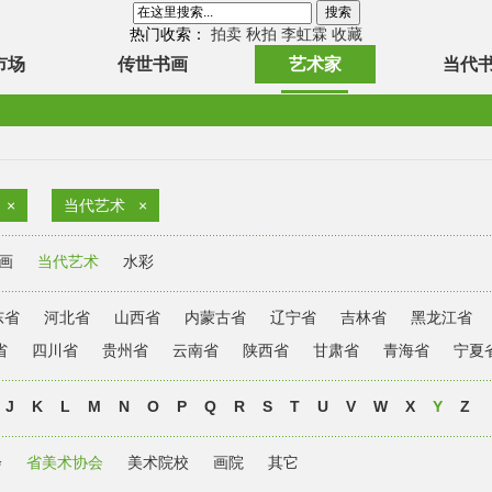
热门收索：
拍卖
秋拍
李虹霖
收藏
市场
传世书画
艺术家
当代
×
当代艺术
×
画
当代艺术
水彩
东省
河北省
山西省
内蒙古省
辽宁省
吉林省
黑龙江省
省
四川省
贵州省
云南省
陕西省
甘肃省
青海省
宁夏
J
K
L
M
N
O
P
Q
R
S
T
U
V
W
X
Y
Z
会
省美术协会
美术院校
画院
其它