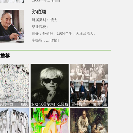
1953年毕...
[详情]
孙伯翔
所属类别：
书法
毕业院校：
简介：孙伯翔，1934年生，天津武清人。
字振羽，...
[详情]
品推荐
以贯中西，一画以
安迪·沃霍尔为什么要画
贾科梅蒂：一位现代主
今：吴冠中的绘画
芭比
义的“当代”艺术家
创