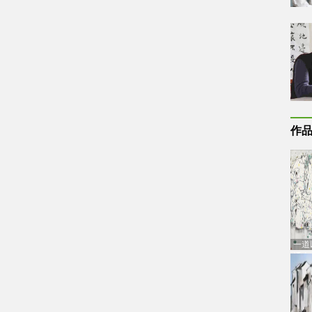
作
一道
通古