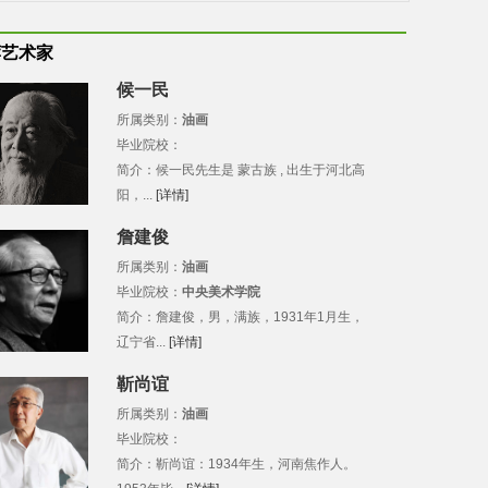
荐艺术家
候一民
所属类别：
油画
毕业院校：
简介：候一民先生是 蒙古族 , 出生于河北高
阳，...
[详情]
詹建俊
所属类别：
油画
毕业院校：
中央美术学院
简介：詹建俊，男，满族，1931年1月生，
辽宁省...
[详情]
靳尚谊
所属类别：
油画
毕业院校：
简介：靳尚谊：1934年生，河南焦作人。