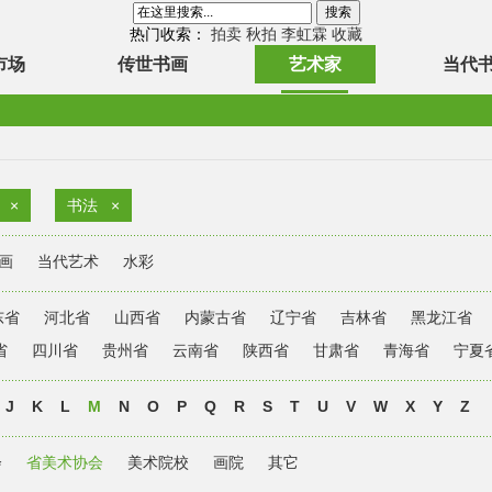
热门收索：
拍卖
秋拍
李虹霖
收藏
市场
传世书画
艺术家
当代
×
书法
×
画
当代艺术
水彩
东省
河北省
山西省
内蒙古省
辽宁省
吉林省
黑龙江省
省
四川省
贵州省
云南省
陕西省
甘肃省
青海省
宁夏
J
K
L
M
N
O
P
Q
R
S
T
U
V
W
X
Y
Z
会
省美术协会
美术院校
画院
其它