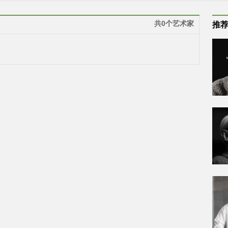
共0个艺术家
推