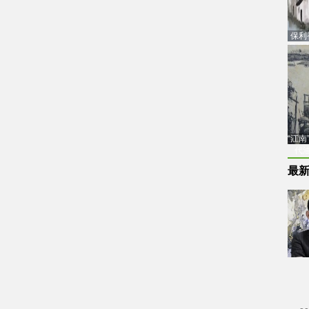
保利
品估
“江
代
最