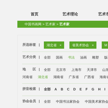
首页
艺术理论
艺术
中国书画网
>
艺术家
>
艺术家
所选标签
|
湖北省
×
省美术协会
×
M
艺术分类
|
全部
国画
书法
油画
雕塑
版
地 区
|
全部
北京市
上海市
天津市
山
河南省
湖北省
湖南省
广东省
广西省
海南
拼音检索
|
全部
A
B
C
D
E
F
G
H
I
协会会员
|
全部
中国书法家协会
中国美术家协