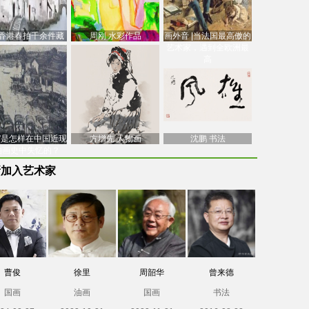
香港春拍千余件藏
周刚 水彩作品
画外音 |当法国最高傲的
价逾7亿港元，吴冠
艺术家，遇到全欧洲最
中
高
南”是怎样在中国近现
方增先 人物画
沈鹏 书法
油画史中失忆的？
新加入艺术家
曹俊
徐里
周韶华
曾来德
国画
油画
国画
书法