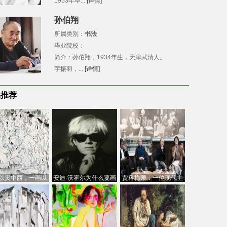
1953年毕...
[详情]
孙伯翔
所属类别：
书法
毕业院校：
简介：孙伯翔，1934年生，天津武清人。
字振羽，...
[详情]
品推荐
以贯中西，一画以
安迪·沃霍尔为什么要画
贾科梅蒂：一位现代主
今：吴冠中的绘画
芭比
义的“当代”艺术家
创