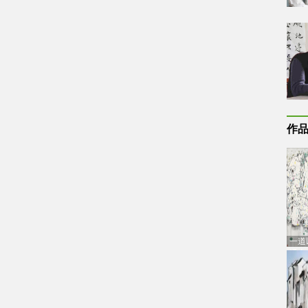
作
一道
通古