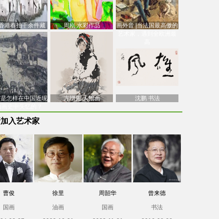
香港春拍千余件藏
周刚 水彩作品
画外音 |当法国最高傲的
价逾7亿港元，吴冠
艺术家，遇到全欧洲最
中
高
南”是怎样在中国近现
方增先 人物画
沈鹏 书法
油画史中失忆的？
新加入艺术家
曹俊
徐里
周韶华
曾来德
国画
油画
国画
书法