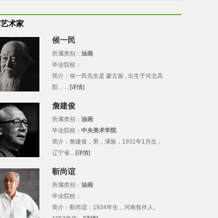
荐艺术家
候一民
所属类别：
油画
毕业院校：
简介：候一民先生是 蒙古族 , 出生于河北高
阳，...
[详情]
詹建俊
所属类别：
油画
毕业院校：
中央美术学院
简介：詹建俊，男，满族，1931年1月生，
辽宁省...
[详情]
靳尚谊
所属类别：
油画
毕业院校：
简介：靳尚谊：1934年生，河南焦作人。