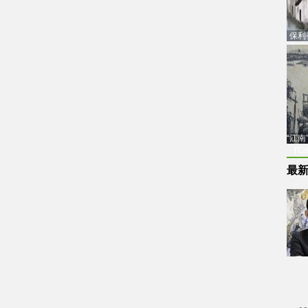
保利
品估
“江
代
最