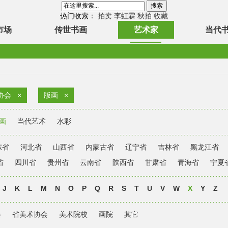
热门收索：
拍卖
李虹霖
秋拍
收藏
市场
传世书画
艺术家
当代
协会
×
版画
×
画
当代艺术
水彩
东省
河北省
山西省
内蒙古省
辽宁省
吉林省
黑龙江省
省
四川省
贵州省
云南省
陕西省
甘肃省
青海省
宁夏
J
K
L
M
N
O
P
Q
R
S
T
U
V
W
X
Y
Z
会
省美术协会
美术院校
画院
其它