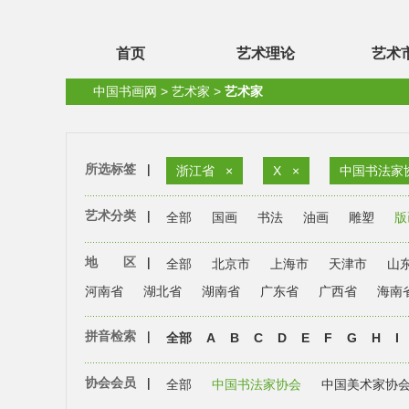
首页
艺术理论
艺术
中国书画网
>
艺术家
>
艺术家
所选标签
|
浙江省
×
X
×
中国书法家
艺术分类
|
全部
国画
书法
油画
雕塑
版
地 区
|
全部
北京市
上海市
天津市
山
河南省
湖北省
湖南省
广东省
广西省
海南
拼音检索
|
全部
A
B
C
D
E
F
G
H
I
协会会员
|
全部
中国书法家协会
中国美术家协