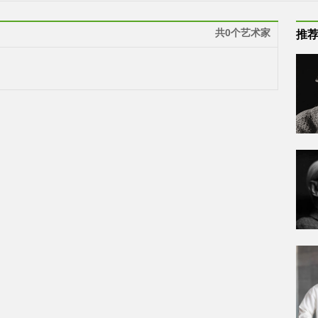
共0个艺术家
推