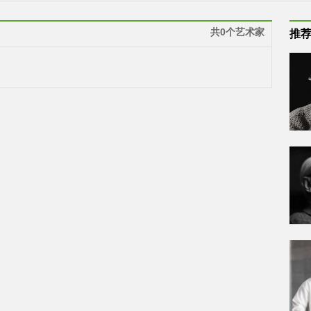
共0个艺术家
推