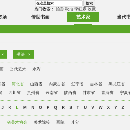
热门收索：
拍卖
秋拍
李虹霖
收藏
市场
传世书画
艺术家
当代
×
书法
×
画
当代艺术
水彩
东省
河北省
山西省
内蒙古省
辽宁省
吉林省
黑龙江省
省
四川省
贵州省
云南省
陕西省
甘肃省
青海省
宁夏
J
K
L
M
N
O
P
Q
R
S
T
U
V
W
X
Y
Z
会
省美术协会
美术院校
画院
其它