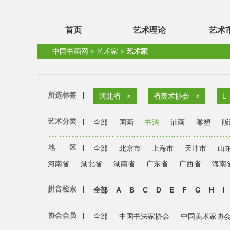
首页
艺术理论
艺术
中国书画网
>
艺术家
>
艺术家
所选标签
|
河北省
×
省美术协会
×
L
艺术分类
|
全部
国画
书法
油画
雕塑
版
地 区
|
全部
北京市
上海市
天津市
山
河南省
湖北省
湖南省
广东省
广西省
海南
拼音检索
|
全部
A
B
C
D
E
F
G
H
I
协会会员
|
全部
中国书法家协会
中国美术家协