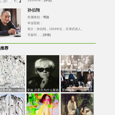
1953年毕...
[详情]
孙伯翔
所属类别：
书法
毕业院校：
简介：孙伯翔，1934年生，天津武清人。
字振羽，...
[详情]
品推荐
以贯中西，一画以
安迪·沃霍尔为什么要画
贾科梅蒂：一位现代主
今：吴冠中的绘画
芭比
义的“当代”艺术家
创