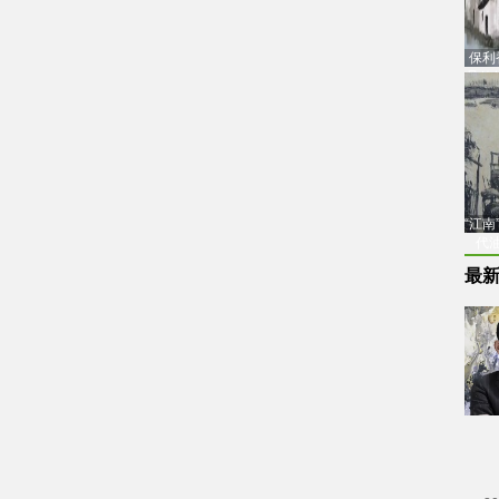
保利
品估
“江
代
最