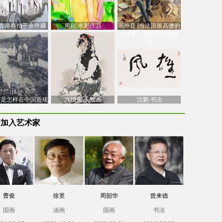
香港春拍千余件藏
周刚 水彩作品
画外音 |当法国最高傲的
价逾7亿港元，吴冠
艺术家，遇到全欧洲最
中
高
南”是怎样在中国近现
方增先 人物画
沈鹏 书法
油画史中失忆的？
新加入艺术家
曹俊
徐里
周韶华
曾来德
国画
油画
国画
书法