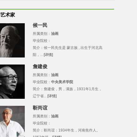
荐艺术家
候一民
所属类别：
油画
毕业院校：
简介：候一民先生是 蒙古族 , 出生于河北高
阳，...
[详情]
詹建俊
所属类别：
油画
毕业院校：
中央美术学院
简介：詹建俊，男，满族，1931年1月生，
辽宁省...
[详情]
靳尚谊
所属类别：
油画
毕业院校：
简介：靳尚谊：1934年生，河南焦作人。