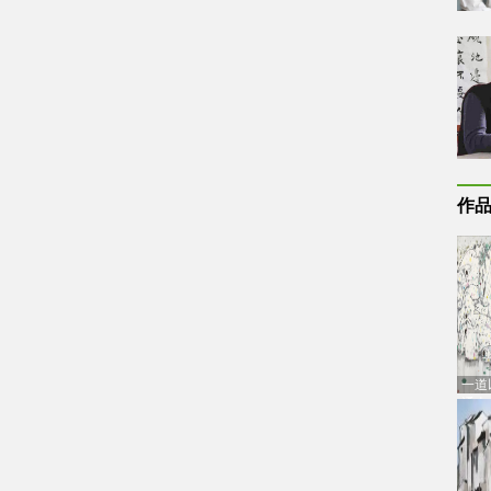
作
一道
通古