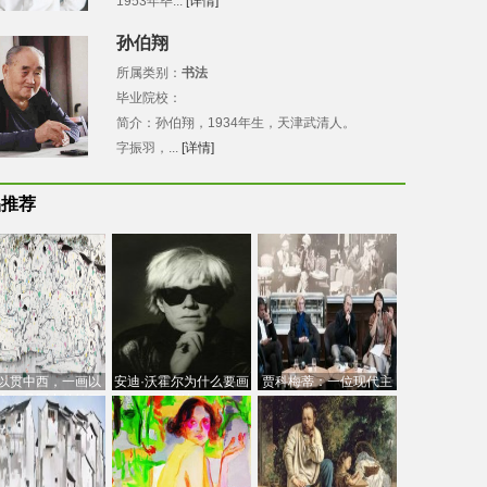
1953年毕...
[详情]
孙伯翔
所属类别：
书法
毕业院校：
简介：孙伯翔，1934年生，天津武清人。
字振羽，...
[详情]
品推荐
以贯中西，一画以
安迪·沃霍尔为什么要画
贾科梅蒂：一位现代主
今：吴冠中的绘画
芭比
义的“当代”艺术家
创