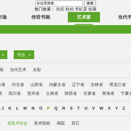
热门收索：
拍卖
秋拍
李虹霖
收藏
市场
传世书画
艺术家
当代
×
书法
×
画
当代艺术
水彩
东省
河北省
山西省
内蒙古省
辽宁省
吉林省
黑龙江省
省
四川省
贵州省
云南省
陕西省
甘肃省
青海省
宁夏
J
K
L
M
N
O
P
Q
R
S
T
U
V
W
X
Y
Z
会
省美术协会
美术院校
画院
其它