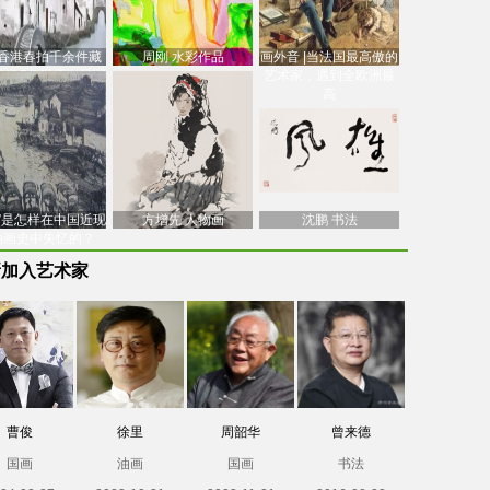
香港春拍千余件藏
周刚 水彩作品
画外音 |当法国最高傲的
价逾7亿港元，吴冠
艺术家，遇到全欧洲最
中
高
南”是怎样在中国近现
方增先 人物画
沈鹏 书法
油画史中失忆的？
新加入艺术家
曹俊
徐里
周韶华
曾来德
国画
油画
国画
书法