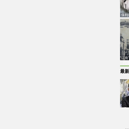
保利
品估
“江
代
最