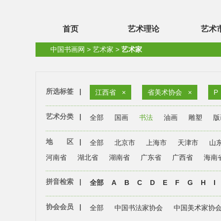
首页
艺术理论
艺术
中国书画网
>
艺术家
>
艺术家
所选标签
|
江西省
×
省美术协会
×
P
艺术分类
|
全部
国画
书法
油画
雕塑
版
地 区
|
全部
北京市
上海市
天津市
山
河南省
湖北省
湖南省
广东省
广西省
海南
拼音检索
|
全部
A
B
C
D
E
F
G
H
I
协会会员
|
全部
中国书法家协会
中国美术家协