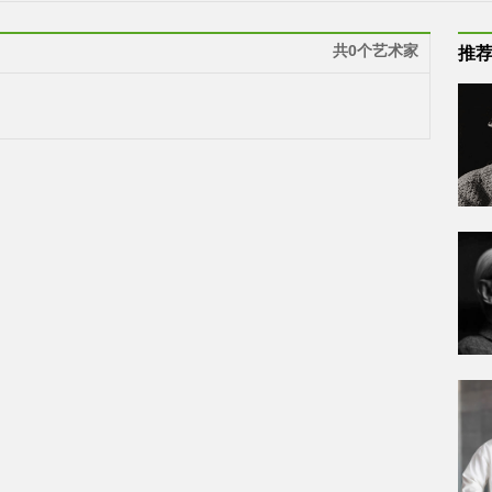
共0个艺术家
推