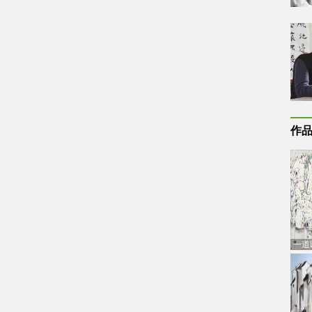
作
一道
通古