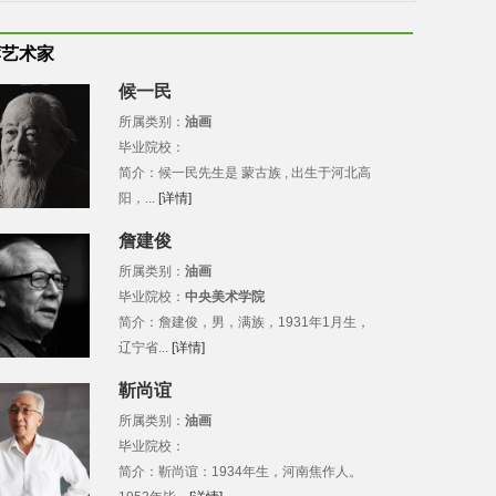
荐艺术家
候一民
所属类别：
油画
毕业院校：
简介：候一民先生是 蒙古族 , 出生于河北高
阳，...
[详情]
詹建俊
所属类别：
油画
毕业院校：
中央美术学院
简介：詹建俊，男，满族，1931年1月生，
辽宁省...
[详情]
靳尚谊
所属类别：
油画
毕业院校：
简介：靳尚谊：1934年生，河南焦作人。