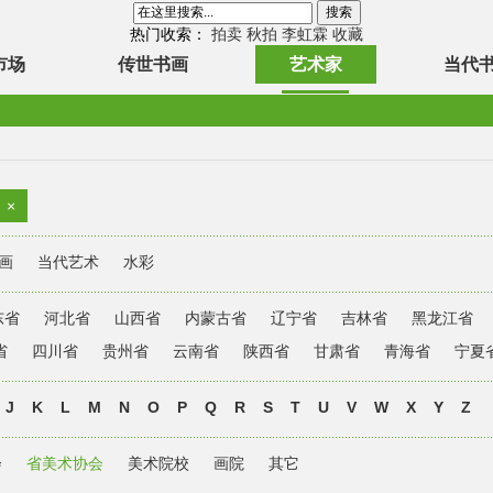
热门收索：
拍卖
秋拍
李虹霖
收藏
市场
传世书画
艺术家
当代
×
画
当代艺术
水彩
东省
河北省
山西省
内蒙古省
辽宁省
吉林省
黑龙江省
省
四川省
贵州省
云南省
陕西省
甘肃省
青海省
宁夏
J
K
L
M
N
O
P
Q
R
S
T
U
V
W
X
Y
Z
会
省美术协会
美术院校
画院
其它