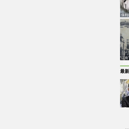
保利
品估
“江
代
最