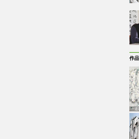
作
一道
通古