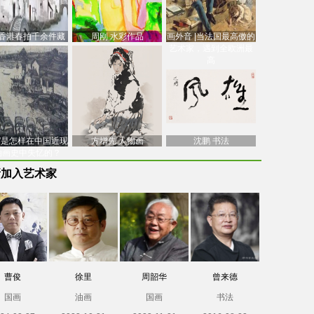
香港春拍千余件藏
周刚 水彩作品
画外音 |当法国最高傲的
价逾7亿港元，吴冠
艺术家，遇到全欧洲最
中
高
南”是怎样在中国近现
方增先 人物画
沈鹏 书法
油画史中失忆的？
新加入艺术家
曹俊
徐里
周韶华
曾来德
国画
油画
国画
书法