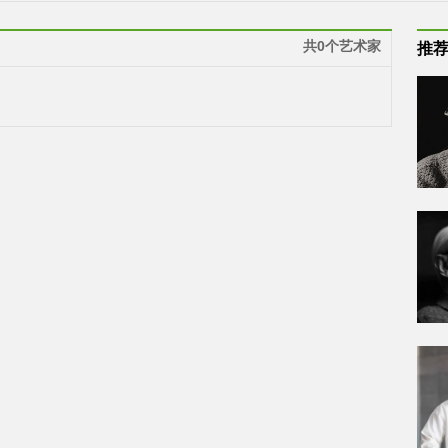
共0个艺术家
推