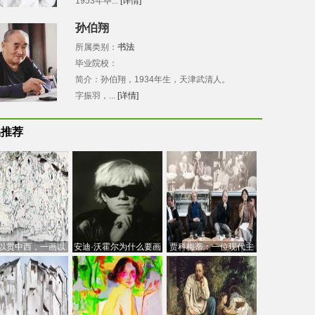
1953年毕...
[详情]
孙伯翔
所属类别：
书法
毕业院校：
简介：孙伯翔，1934年生，天津武清人。
字振羽，...
[详情]
品推荐
以贯中西，一画以
安迪·沃霍尔为什么要画
贾科梅蒂：一位现代主
今：吴冠中的绘画
芭比
义的“当代”艺术家
创