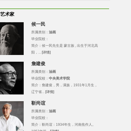
荐艺术家
候一民
所属类别：
油画
毕业院校：
简介：候一民先生是 蒙古族 , 出生于河北高
阳，...
[详情]
詹建俊
所属类别：
油画
毕业院校：
中央美术学院
简介：詹建俊，男，满族，1931年1月生，
辽宁省...
[详情]
靳尚谊
所属类别：
油画
毕业院校：
简介：靳尚谊：1934年生，河南焦作人。