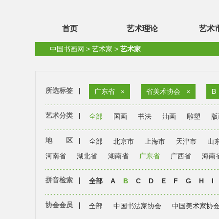
首页
艺术理论
艺术
中国书画网
>
艺术家
>
艺术家
所选标签
|
广东省
×
省美术协会
×
B
艺术分类
|
全部
国画
书法
油画
雕塑
版
地 区
|
全部
北京市
上海市
天津市
山
河南省
湖北省
湖南省
广东省
广西省
海南
拼音检索
|
全部
A
B
C
D
E
F
G
H
I
协会会员
|
全部
中国书法家协会
中国美术家协