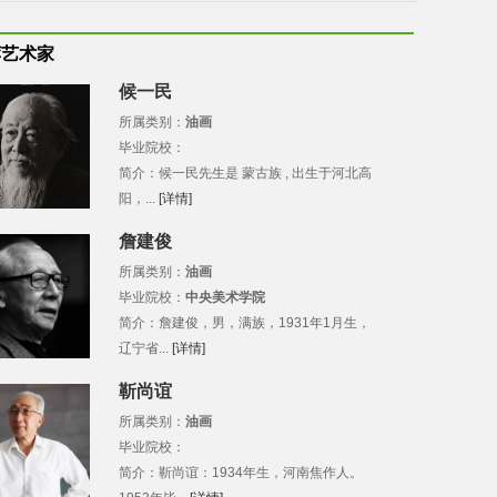
荐艺术家
候一民
所属类别：
油画
毕业院校：
简介：候一民先生是 蒙古族 , 出生于河北高
阳，...
[详情]
詹建俊
所属类别：
油画
毕业院校：
中央美术学院
简介：詹建俊，男，满族，1931年1月生，
辽宁省...
[详情]
靳尚谊
所属类别：
油画
毕业院校：
简介：靳尚谊：1934年生，河南焦作人。