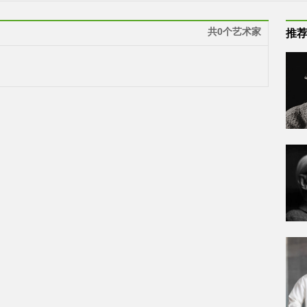
共0个艺术家
推