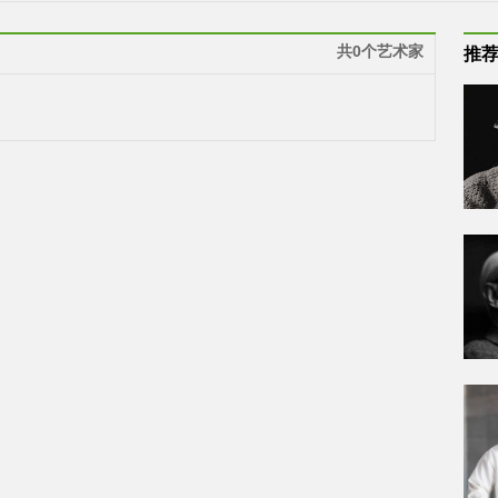
共0个艺术家
推