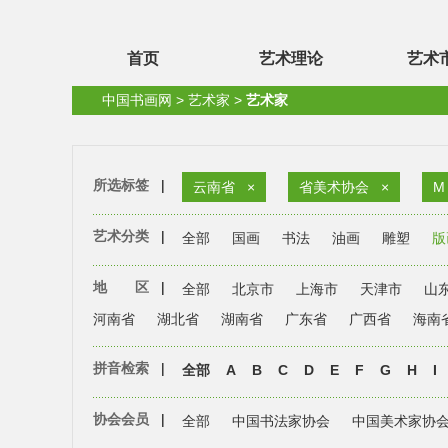
首页
艺术理论
艺术
中国书画网
>
艺术家
>
艺术家
所选标签
|
云南省
×
省美术协会
×
M
艺术分类
|
全部
国画
书法
油画
雕塑
版
地 区
|
全部
北京市
上海市
天津市
山
河南省
湖北省
湖南省
广东省
广西省
海南
拼音检索
|
全部
A
B
C
D
E
F
G
H
I
协会会员
|
全部
中国书法家协会
中国美术家协