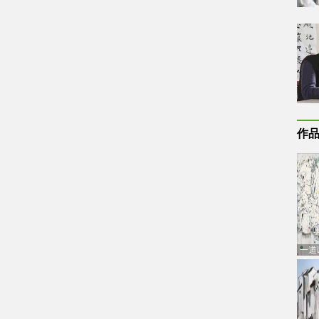
作
一道
通古