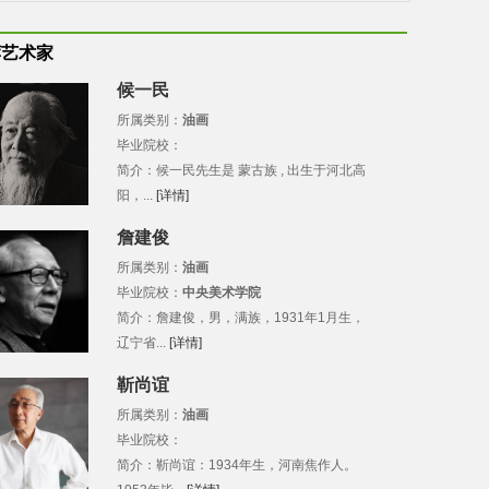
荐艺术家
候一民
所属类别：
油画
毕业院校：
简介：候一民先生是 蒙古族 , 出生于河北高
阳，...
[详情]
詹建俊
所属类别：
油画
毕业院校：
中央美术学院
简介：詹建俊，男，满族，1931年1月生，
辽宁省...
[详情]
靳尚谊
所属类别：
油画
毕业院校：
简介：靳尚谊：1934年生，河南焦作人。