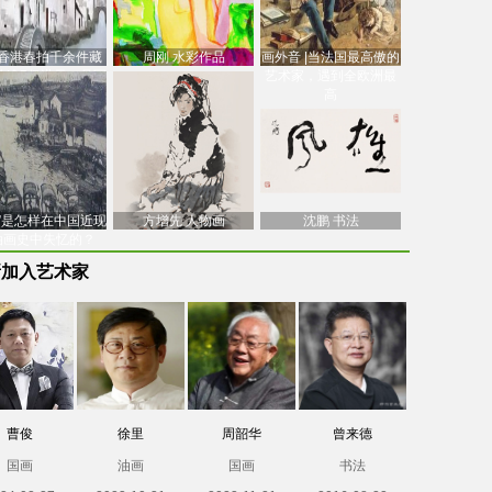
香港春拍千余件藏
周刚 水彩作品
画外音 |当法国最高傲的
价逾7亿港元，吴冠
艺术家，遇到全欧洲最
中
高
南”是怎样在中国近现
方增先 人物画
沈鹏 书法
油画史中失忆的？
新加入艺术家
曹俊
徐里
周韶华
曾来德
国画
油画
国画
书法