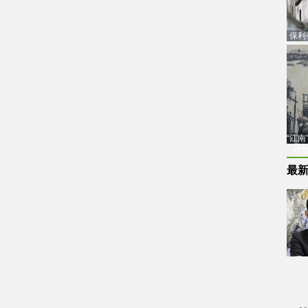
保利
品估
“江
代
最