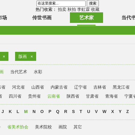
热门收索：
拍卖
秋拍
李虹霖
收藏
市场
传世书画
艺术家
当代
×
版画
×
画
当代艺术
水彩
东省
河北省
山西省
内蒙古省
辽宁省
吉林省
黑龙江省
省
四川省
贵州省
云南省
陕西省
甘肃省
青海省
宁夏
J
K
L
M
N
O
P
Q
R
S
T
U
V
W
X
Y
Z
会
省美术协会
美术院校
画院
其它