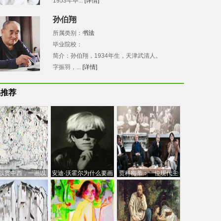
1953年毕...
[详情]
孙伯翔
所属类别：
书法
毕业院校：
简介：孙伯翔，1934年生，天津武清人。
字振羽，...
[详情]
品推荐
以贯中西，一画以
安迪·沃霍尔为什么要画
贾科梅蒂：一位现代主
今：吴冠中的绘画
芭比
义的“当代”艺术家
创