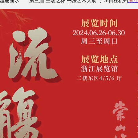
觞曲水——第三届‘王羲之杯’书法艺术大展”于26日在杭州
浙江