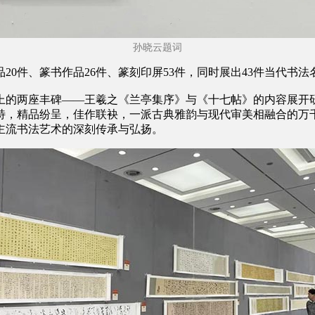
孙晓云题词
品20件、篆书作品26件、篆刻印屏53件，同时展出43件当代书
上的两座丰碑——王羲之《兰亭集序》与《十七帖》的内容展开
特，精品纷呈，佳作联袂，一派古典雅韵与现代审美相融合的万
主流书法艺术的深刻传承与弘扬。