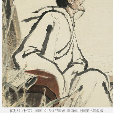
蒋兆和《杜甫》 国画 91.5×127厘米 辛酉年 中国美术馆收藏