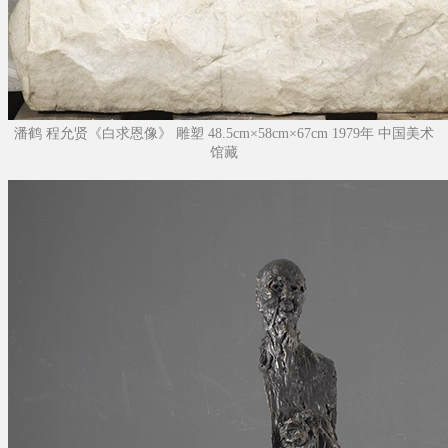
潘鹤 程允贤《白求恩像》 雕塑 48.5cm×58cm×67cm 1979年 中国美术
馆藏