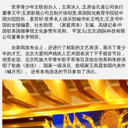
世界青少年文联创办人，主席冰人 ;五房金孔雀公司执行
董事王平;五房影视公司总制片张绍贵;美国阳光教育学院驻中
国分院院长，姜苏轩;世界名人俱乐部秘书长王鸣文;王灵书中
国妇女报编委、社长助理、《家庭周末》主编、高级记者;中
国驻美国领事馆文化参赞车兆和。 芊宠儿(北京)国际科技有限
公司董事长李明菲。
在新闻发布会上，还进行了精彩的文艺表演，展示了青少
年的才艺。北京大爱同声残疾人艺术团表演了千手观音节目，
很受欢迎。北京民族大学青年歌手草海百灵组合张美和朱婷演
唱了歌曲《牵挂》。国家一级演员、歌唱家王凤霞首唱代表作
《喊月亮》。 还有各地选送的节目参加了演出。