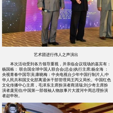
艺术团进行伟人之声演出
本次活动受到各方领导重视，并亲临会议现场的嘉宾有：
杨国栋： 联合国全球中国人联合会(总会)执行主席;杨全海 ：
央视青春中国导演;康晓梅：中央电视台少年中国行制片人;中
华人民共和国文化部离退休干部管理局王丙义局长。中国红色
文化传播中心主席，毛泽东主席扮演者商清瑞;刘少奇主席扮
演者庞宪伯;中国第一部领袖人物故事片大渡河中周总理扮演
者赵申秋。