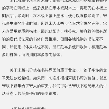
宋代雕版印刷具体来讲，是要书法家先按印刷规格将要印
的字写在薄纸上，然后反贴在枣木或梨木上，再用刀在木板上
刻反字，印刷时，在木板上覆上墨水，便可以直接印刷了。宋
代是书法的全盛时期，所以宋人印书，也追求字体的完美。宋
人喜爱用稳重的楷体，因此欧阳询、柳公权、颜真卿等很有影
响的唐代书法家的书体广受推崇。但因各地推崇的书法家不
同，所使用书体风格也不同。浙江刻本多使用欧体，福建刻本
多用柳体，而四川刻本多崇尚颜体。
关于宋版书价值在书籍界因何重于黄金，一篇千字多的文
章无法叙述精细。如果用一句话来概括宋版书籍的价值，就是
宋版书籍集合了宋人的审美，我们可以从宋版书窥见宋人的生
活状态，甚至是他们的美学追求。