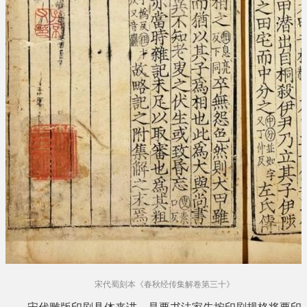
宋代蜀刻本《春秋经传集解卷第三十》