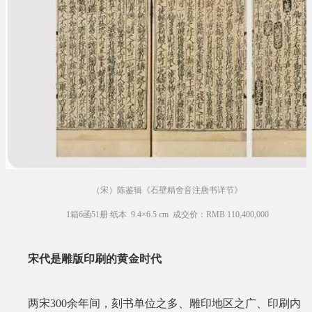
（宋）陈鉴辑《石壁精舍音注唐书详节》
1箱6函51册 纸本
9.4×6.5 cm
成交价：RMB 110,400,000
宋代是雕版印刷的黄金时代
两宋300余年间，刻书单位之多、雕印地区之广、印刷内