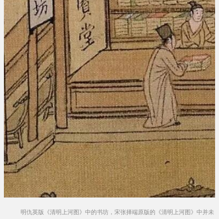
明仇英版《清明上河图》中的书坊，宋张择端原版的《清明上河图》中并未