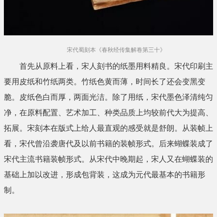
宋代蜀刻本《春秋经传集解卷第三十》
首先从原料上看，宋人刻书的纸墨用料精良。宋代印刷主
要用皮纸和竹纸两类。竹纸色黄而薄，时间长了还会变黑变
脆。皮纸色白而厚，两面光洁。除了用纸，宋代墨色泽清纯匀
净，在原料配置、艺术加工、种类品质上均较前代大为提高、
拓展。宋刻本在版式上给人最直观的感受就是舒朗。从装帧上
看，宋代曾沿袭唐代及以前书籍的装帧形式。后来蝴蝶装成了
宋代主流书籍装帧形式。从宋代中晚期起，宋人又在蝴蝶装的
基础上加以改进，形成包背装，这成为元代最基本的书籍形
制。