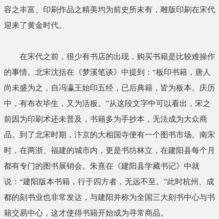
容之丰富、印刷作品之精美均为前史所未有，雕版印刷在宋代
迎来了黄金时代。
在宋代之前，很少有书店的出现，购买书籍是比较难操作
的事情。北宋沈括在《梦溪笔谈》中提到：“板印书籍，唐人
尚未盛为之，自冯瀛王始印五经，已后典籍，皆为板本。庆历
中，有布衣毕生，又为活板。”从这段文字中可以看出，宋之
前因为印刷术还未普及，书籍多为手抄本，无法成为大众商
品。到了北宋时期，汴京的大相国寺便有一个图书市场。南宋
时，在两浙、福建的城市内，更是书坊林立，在建阳县每个月
都有专门的图书展销会。朱熹在《建阳县学藏书记》中就
说：“建阳版本书籍，行于四方者，无远不至。”此时杭州、成
都的刻书业也非常发达，与建阳并称为全国
三大
刻书中心与书
籍交易中心，这才使得书籍开始成为寻常商品。